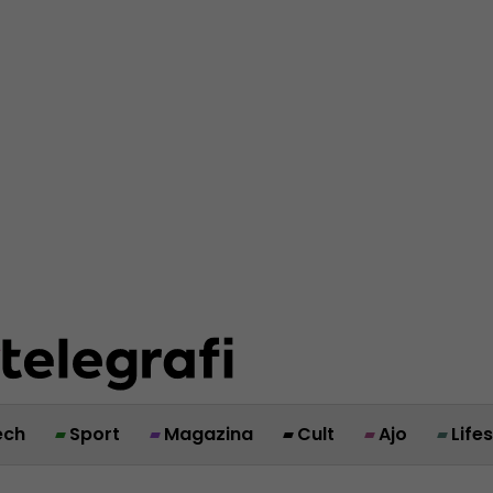
ech
Sport
Magazina
Cult
Ajo
Life