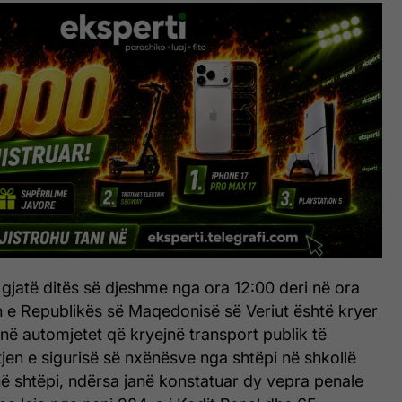
 gjatë ditës së djeshme nga ora 12:00 deri në ora
in e Republikës së Maqedonisë së Veriut është kryer
 në automjetet që kryejnë transport publik të
tjen e sigurisë së nxënësve nga shtëpi në shkollë
ë shtëpi, ndërsa janë konstatuar dy vepra penale