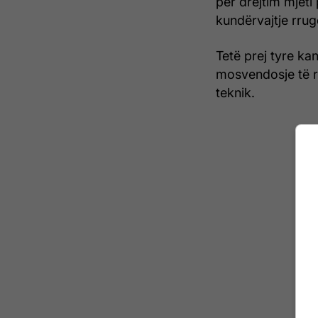
për drejtim mjeti
kundërvajtje rrug
Tetë prej tyre ka
mosvendosje të rr
teknik.