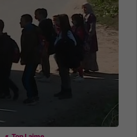
Top Lajme