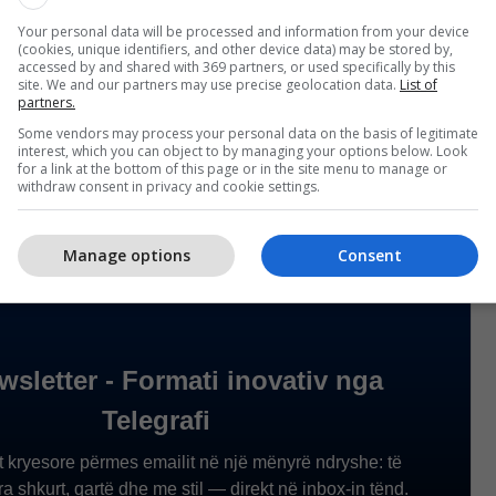
Your personal data will be processed and information from your device
(cookies, unique identifiers, and other device data) may be stored by,
accessed by and shared with 369 partners, or used specifically by this
onit të intensifikuar vazhdojnë edhe në ditët në
site. We and our partners may use precise geolocation data.
List of
partners.
rrje të gjithë përdoruesve të rrugës që të
Some vendors may process your personal data on the basis of legitimate
llat e qarkullimit rrugor dhe të kontribuojmë së
interest, which you can object to by managing your options below. Look
 më të sigurta, thonë nga MPB-ja.
for a link at the bottom of this page or in the site menu to manage or
withdraw consent in privacy and cookie settings.
Manage options
Consent