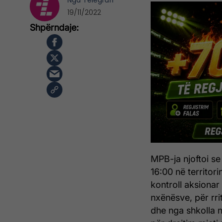
Nga
Telegrafi
19/11/2022
MPB-ja njoftoi se
16:00 në territor
kontroll aksionar
nxënësve, për rri
dhe nga shkolla n