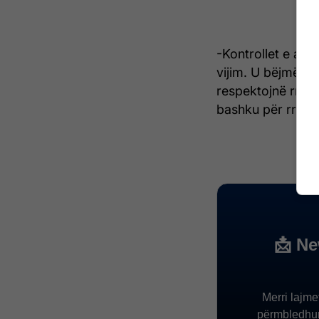
-Kontrollet e aksi
vijim. U bëjmë thi
respektojnë rregu
bashku për rrugë