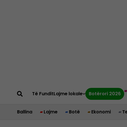
Të Fundit
Lajme lokale
Botërori 2026
Ballina
Lajme
Botë
Ekonomi
T