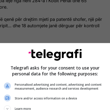
 pa leje nga neni 284-a i Kodit Penal dhe 65
ore.
në qenë për drejtim mjeti pa patentë shofer, një për
ipit… dhe 18 automjete janë dërguar për kontroll
Telegrafi asks for your consent to use your
personal data for the following purposes:
Personalised advertising and content, advertising and content
measurement, audience research and services development
Store and/or access information on a device
Learn more