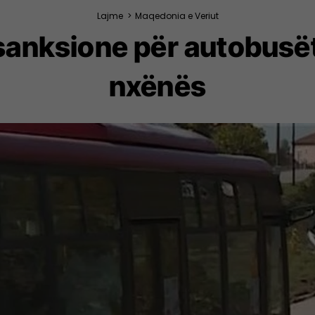
Lajme
>
Maqedonia e Veriut
sanksione për autobusë
nxënës