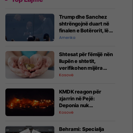
Trump dhe Sanchez
shtrëngojnë duart në
finalen e Botërorit, lënë
pas tensionet
Amerika
Shtesat për fëmijë nën
llupën e shtetit,
verifikohen mijëra
përfitues potencial nga
Kosovë
diaspora
KMDK reagon për
zjarrin në Pejë:
Deponia nuk
menaxhohet nga ne
Kosovë
​Behrami: Specialja