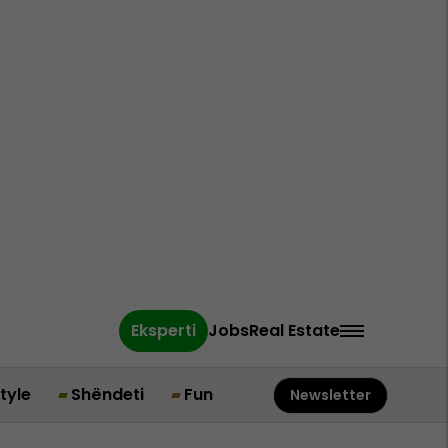
Eksperti
Jobs
Real Estate
style
Shëndeti
Fun
Newsletter