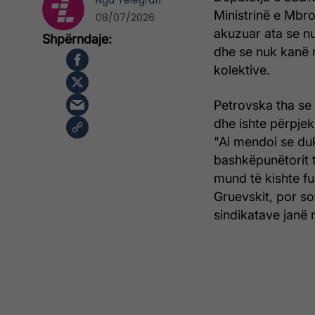
Nga
Telegrafi
Ministrinë e Mbroj
08/07/2026
akuzuar ata se n
dhe se nuk kanë n
kolektive.
Petrovska tha se 
dhe ishte përpjek
"Ai mendoi se du
bashkëpunëtorit të
mund të kishte fun
Gruevskit, por so
sindikatave janë 