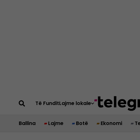
Të Fundit
Lajme lokale
Ballina
Lajme
Botë
Ekonomi
T