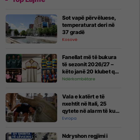
Sot vapë përvëluese,
temperaturat deri në
37 gradë
Kosovë
Fanellat më të bukura
të sezonit 2026/27 –
këto janë 20 klubet që
spikatën me dizajnin e
Ndërkombëtare
tyre
Vala e katërt e të
nxehtit në Itali, 25
qytete në alarm të kuq
- probleme me
Evropa
mungesën e ujit
Ndryshon regjimi i