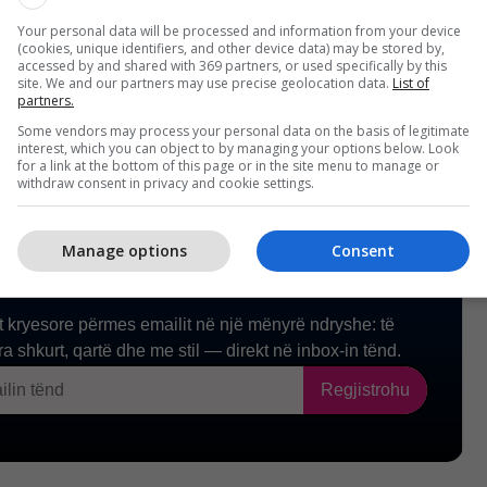
e të mjaftueshme as për detyrimet sipas
Your personal data will be processed and information from your device
ktive ekzistuese./Telegrafi/
(cookies, unique identifiers, and other device data) may be stored by,
accessed by and shared with 369 partners, or used specifically by this
site. We and our partners may use precise geolocation data.
List of
partners.
Some vendors may process your personal data on the basis of legitimate
interest, which you can object to by managing your options below. Look
for a link at the bottom of this page or in the site menu to manage or
withdraw consent in privacy and cookie settings.
Manage options
Consent