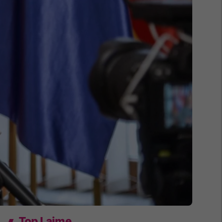
Top Lajme