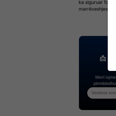
ka siguruar fond
marrëveshjes kole