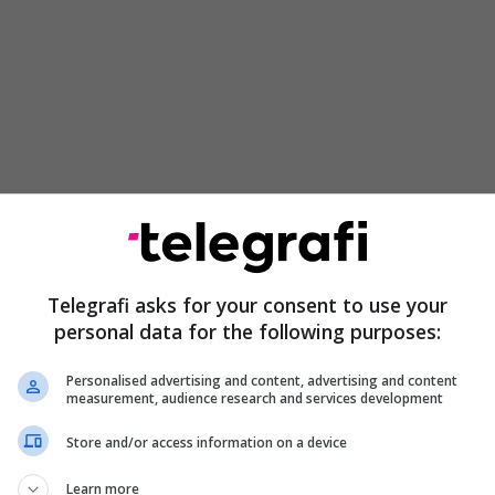
inë se kishte pasur kohë të mjaftueshme për të
Telegrafi asks for your consent to use your
rëveshje të re kolektive, por nuk e bëri këtë.
personal data for the following purposes:
ër të negociuar ose rinegociuar marrëveshjen
o të dëshironit vërtet një marrëveshje më të mirë,
Personalised advertising and content, advertising and content
ënshkruar menjëherë pasi të kishte skaduar ajo e
measurement, audience research and services development
 deputetja e LSDM-së.
Store and/or access information on a device
cimi i propozuar i buxhetit tregon se Ministria nuk
Learn more