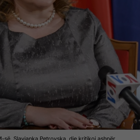
së, Slavjanka Petrovska, dje kritikoi ashpër