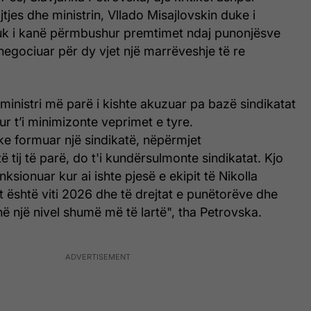
tjes dhe ministrin, Vllado Misajlovskin duke i
uk i kanë përmbushur premtimet ndaj punonjësve
egociuar për dy vjet një marrëveshje të re
ministri më parë i kishte akuzuar pa bazë sindikatat
ur t’i minimizonte veprimet e tyre.
ke formuar një sindikatë, nëpërmjet
 tij të parë, do t'i kundërsulmonte sindikatat. Kjo
ksionuar kur ai ishte pjesë e ekipit të Nikolla
t është viti 2026 dhe të drejtat e punëtorëve dhe
në një nivel shumë më të lartë", tha Petrovska.