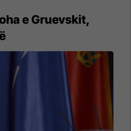
oha e Gruevskit,
më