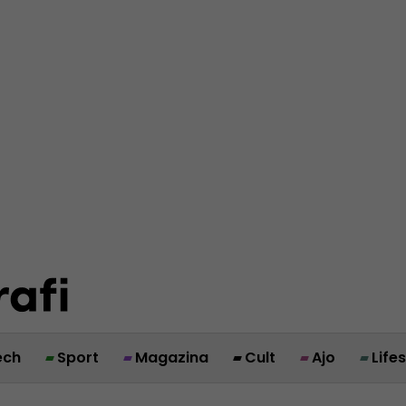
ech
Sport
Magazina
Cult
Ajo
Life