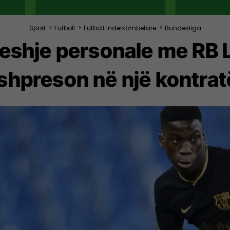
Sport
>
Futboll
>
Futboll-nderkombetare
>
Bundesliga
eshje personale me RB L
shpreson në një kontratë