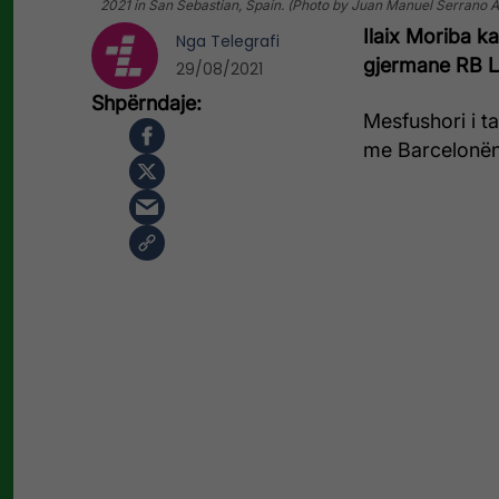
2021 in San Sebastian, Spain. (Photo by Juan Manuel Serrano 
Ilaix Moriba k
Nga
Telegrafi
gjermane RB L
29/08/2021
Mesfushori i ta
me Barcelonën 