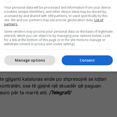
Your personal data will be processed and information from your device
(cookies, unique identifiers, and other device data) may be stored by,
accessed by and shared with 369 partners, or used specifically by this
site. We and our partners may use precise geolocation data.
List of
partners.
Some vendors may process your personal data on the basis of legitimate
interest, which you can object to by managing your options below. Look
for a link at the bottom of this page or in the site menu to manage or
withdraw consent in privacy and cookie settings.
ëveshja mes palëve është që Moriba t'i bashkohet
në verën e vitit 2022, pasi të dalë lojtar i lirë nga
Manage options
Consent
te gjiganti katalunas ende po shpresojnë se lojtari
kontratën, ose të gjejnë një skuadër që paguan
ë euro për ta marrë atë.
/Telegrafi/