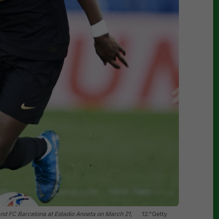
nd FC Barcelona at Estadio Anoeta on March 21,
12:"Getty