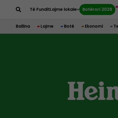
Të Fundit
Lajme lokale
Botërori 2026
Ballina
Lajme
Botë
Ekonomi
T