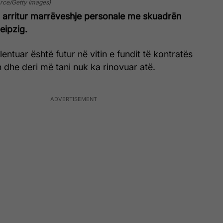
Arce/Getty Images)
a arritur marrëveshje personale me skuadrën
eipzig.
lentuar është futur në vitin e fundit të kontratës
dhe deri më tani nuk ka rinovuar atë.