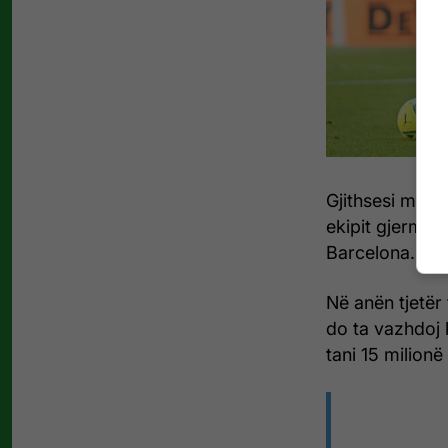
Gjithsesi marr
ekipit gjerman 
Barcelona.
Në anën tjetër 
do ta vazhdoj 
tani 15 milion