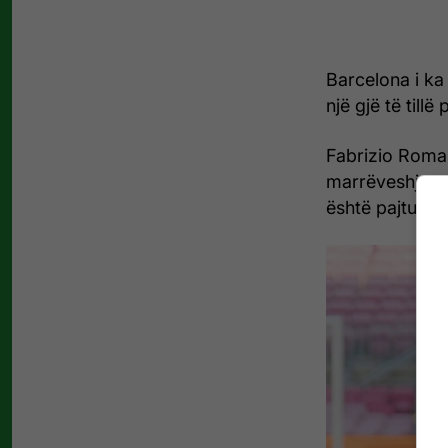
Barcelona i ka 
një gjë të till
Fabrizio Roman
marrëveshje p
është pajtuar 