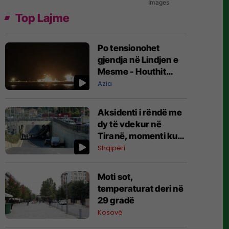
Images
Top Lajme
Po tensionohet
gjendja në Lindjen e
Mesme - Houthit
sulmojnë anijet
Azia
cisterne saudite
Aksidenti i rëndë me
dy të vdekur në
Tiranë, momenti kur
betonierja përplaset
Shqipëri
me barrierat dhe bie
poshtë
Moti sot,
temperaturat deri në
29 gradë
Kosovë