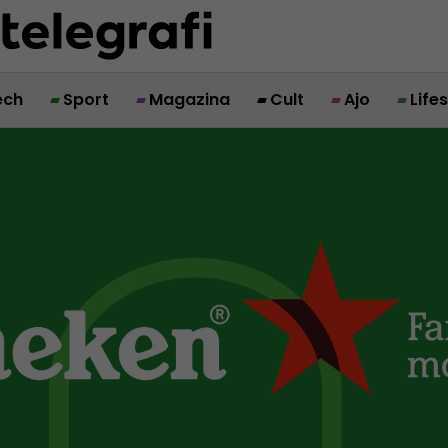
ech
Sport
Magazina
Cult
Ajo
Life