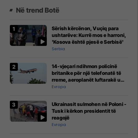
Në trend Botë
Sërish kërcënon, Vuçiq para
ushtarëve: Kurrë mos e harroni,
'Kosova është pjesë e Serbisë'
Serbia
14-vjeçari ndihmon policinë
britanike për një telefonatë të
rreme, aeroplanët luftarakë u
ngritën në ajër për të
Evropa
interceptuar fluturaken e Qatar
Airways që po shkonte drejt
Ukrainasit sulmohen në Poloni -
Mançesterit
Tusk i kërkon presidentit të
reagojë
Evropa