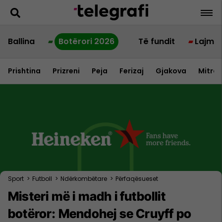
Ballina
Botërori 2026
Të fundit
Lajme
Prishtina
Prizreni
Peja
Ferizaj
Gjakova
Mitrov
Sport
>
Futboll
>
Ndërkombëtare
>
Përfaqësueset
Misteri më i madh i futbollit
botëror: Mendohej se Cruyff po