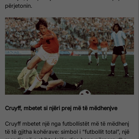
përjetonin.
Cruyff, mbetet si njëri prej më të mëdhenjve
Cruyff mbetet një nga futbollistët më të mëdhenj
të të gjitha kohërave: simbol i “futbollit total”, një