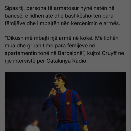
Sipas tij, persona të armatosur hynë natën në
banesë, e lidhën atë dhe bashkëshorten para
fëmijëve dhe i mbajtën nën kërcënimin e armës.
“Dikush më mbajti një armë në kokë. Më lidhën
mua dhe gruan time para fëmijëve në
apartamentin tonë në Barcelonë”, kujtoi Cruyff në
një intervistë për Catalunya Ràdio.