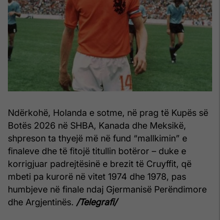
Ndërkohë, Holanda e sotme, në prag të Kupës së
Botës 2026 në SHBA, Kanada dhe Meksikë,
shpreson ta thyejë më në fund “mallkimin” e
finaleve dhe të fitojë titullin botëror – duke e
korrigjuar padrejtësinë e brezit të Cruyffit, që
mbeti pa kurorë në vitet 1974 dhe 1978, pas
humbjeve në finale ndaj Gjermanisë Perëndimore
dhe Argjentinës.
/Telegrafi/