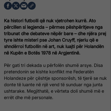
Ka histori futbolli që nuk vjetrohen kurrë. Ato
përcillen si legjenda – përmes pëshpëritjeve nga
tribunat dhe debateve nëpër bare – dhe njëra prej
tyre ishte misteri pse Johan Cruyff, njeriu që e
shndërroi futbollin në art, nuk luajti për Holandën
në Kupën e Botës 1978 në Argjentinë.
Për gati tri dekada u përfolën shumë arsye. Disa
pretendonin se kishte konflikt me Federatën
Holandeze për çështje sponsorësh, të tjerë se nuk
donte të luante në një vend të sunduar nga junta
ushtarake. Megjithatë, e vërteta doli shumë më e
errët dhe më personale.