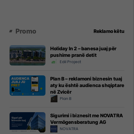
Promo
Reklamo këtu
Holiday In 2 – banesa juaj për
pushime pranë detit
Edil Project
Plan B – reklamoni biznesin tuaj
aty ku është audienca shqiptare
në Zvicër
Plan B
Sigurimi i biznesit me NOVATRA
Vermögensberatung AG
NOVATRA