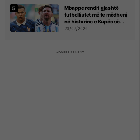
Mbappe rendit gjashtë
futbollistët më të mëdhenj
në historinë e Kupës së
Botës, Messi mbetet i dyti
23/07/2026