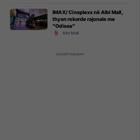
IMAX/ Cineplexx në Albi Mall,
thyen rekorde rajonale me
"Odisea"
Albi Mall