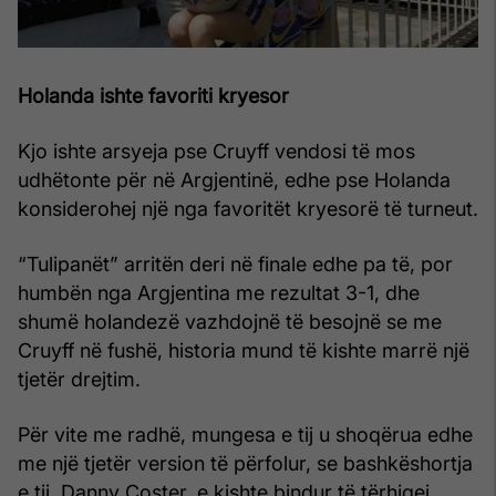
Holanda ishte favoriti kryesor
Kjo ishte arsyeja pse Cruyff vendosi të mos
udhëtonte për në Argjentinë, edhe pse Holanda
konsiderohej një nga favoritët kryesorë të turneut.
“Tulipanët” arritën deri në finale edhe pa të, por
humbën nga Argjentina me rezultat 3-1, dhe
shumë holandezë vazhdojnë të besojnë se me
Cruyff në fushë, historia mund të kishte marrë një
tjetër drejtim.
Për vite me radhë, mungesa e tij u shoqërua edhe
me një tjetër version të përfolur, se bashkëshortja
e tij, Danny Coster, e kishte bindur të tërhiqej.