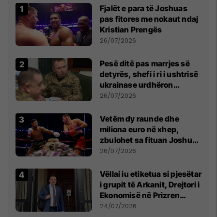
Fjalët e para të Joshuas
pas fitores me nokaut ndaj
Kristian Prengës
26/07/2026
Pesë ditë pas marrjes së
detyrës, shefi i ri i ushtrisë
ukrainase urdhëron
kontroll të madh
26/07/2026
Vetëm dy raunde dhe
miliona euro në xhep,
zbulohet sa fituan Joshua
e Prenga
26/07/2026
Vëllai iu etiketua si pjesëtar
i grupit të Arkanit, Drejtori i
Ekonomisë në Prizren
mohon pretendimet
24/07/2026