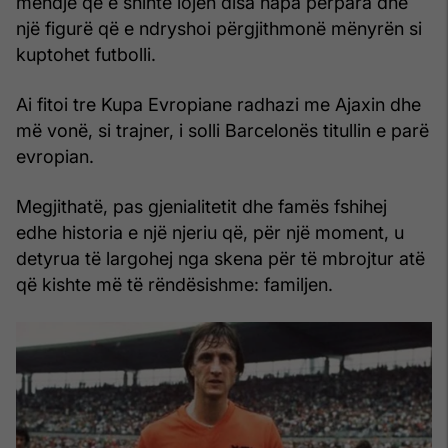
mendje që e shihte lojën disa hapa përpara dhe
një figurë që e ndryshoi përgjithmonë mënyrën si
kuptohet futbolli.
Ai fitoi tre Kupa Evropiane radhazi me Ajaxin dhe
më vonë, si trajner, i solli Barcelonës titullin e parë
evropian.
Megjithatë, pas gjenialitetit dhe famës fshihej
edhe historia e një njeriu që, për një moment, u
detyrua të largohej nga skena për të mbrojtur atë
që kishte më të rëndësishme: familjen.