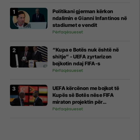
Politikani gjerman kërkon
ndalimin e Gianni Infantinos në
stadiumet e vendit
Përfaqësueset
“Kupa e Botës nuk është në
shitje” - UEFA zyrtarizon
bojkotin ndaj FIFA-s
Përfaqësueset
UEFA kërcënon me bojkot të
Kupës së Botës nëse FIFA
miraton projektin për
investitorët privatë
Përfaqësueset