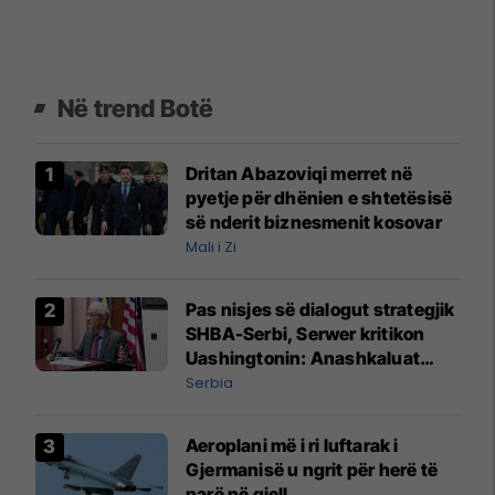
Në trend Botë
Dritan Abazoviqi merret në
pyetje për dhënien e shtetësisë
së nderit biznesmenit kosovar
Mali i Zi
Pas nisjes së dialogut strategjik
SHBA-Serbi, Serwer kritikon
Uashingtonin: Anashkaluat
Banjskën, sulmin ndaj KFOR-it
Serbia
dhe rrëmbimin e Policëve të
Kosovës
Aeroplani më i ri luftarak i
Gjermanisë u ngrit për herë të
parë në qiell