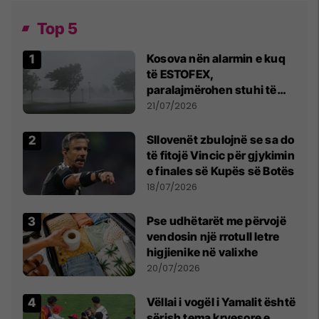
Top 5
Kosova nën alarmin e kuq
të ESTOFEX,
paralajmërohen stuhi të
fuqishme me breshër dhe
21/07/2026
erëra të forta
Sllovenët zbulojnë se sa do
të fitojë Vincic për gjykimin
e finales së Kupës së Botës
18/07/2026
Pse udhëtarët me përvojë
vendosin një rrotull letre
higjienike në valixhe
20/07/2026
Vëllai i vogël i Yamalit është
sërish tema kryesore e