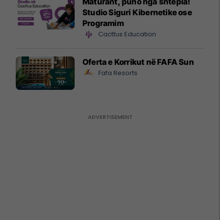
Maturant, puno nga shtëpia!
Studio Siguri Kibernetike ose
Programim
Cacttus Education
Oferta e Korrikut në FAFA Sun
Fafa Resorts