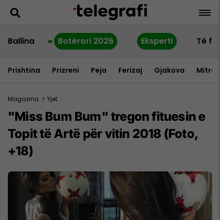
Ballina
Botërori 2026
Eksperti
Të fu
Prishtina
Prizreni
Peja
Ferizaj
Gjakova
Mitrov
Magazina
>
Yjet
"Miss Bum Bum" tregon fituesin e
Topit të Artë për vitin 2018 (Foto,
+18)