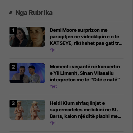
Nga Rubrika
Demi Moore surprizon me
paraqitjen në videoklipin e ri të
KATSEYE, rikthehet pas gati tri
dekadash
Yjet
Moment i veçantë në koncertin
e Yll Limanit, Sinan Vllasaliu
interpreton me të “Ditë e natë”
Yjet
Heidi Klum shfaq linjat e
supermodeles me bikini në St.
Barts, kalon një ditë plazhi me
djalin e saj 20-vjeçar
Yjet