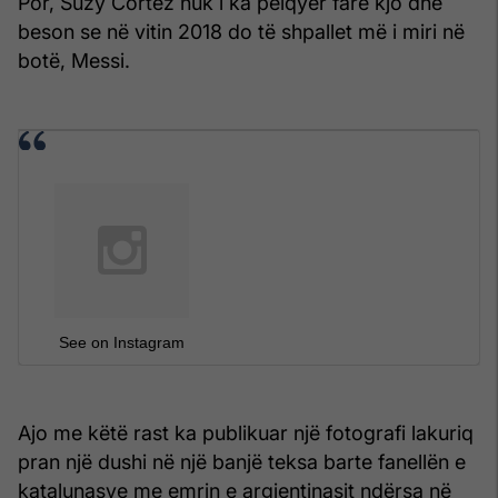
Por, Suzy Cortez nuk i ka pëlqyer fare kjo dhe
beson se në vitin 2018 do të shpallet më i miri në
botë, Messi.
See on Instagram
Ajo me këtë rast ka publikuar një fotografi lakuriq
pran një dushi në një banjë teksa barte fanellën e
katalunasve me emrin e argjentinasit ndërsa në