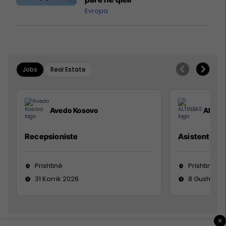
Evropa
Jobs
Real Estate
Avedo Kosovo
ALTIN
Recepsioniste
Asistente e S
Prishtinë
Prishtinë
31 Korrik 2026
8 Gusht 20
×