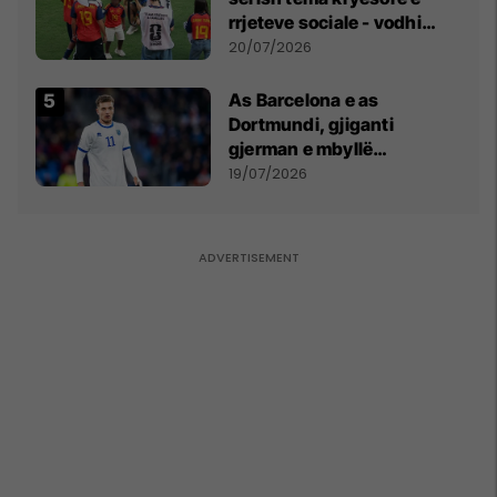
rrjeteve sociale - vodhi
vëmendjen pas finales së
20/07/2026
Kupës së Botës
As Barcelona e as
Dortmundi, gjiganti
gjerman e mbyllë
marrëveshjen për Fisnik
19/07/2026
Asllanin