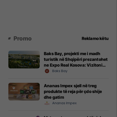
Promo
Reklamo këtu
Baks Bay, projekti me i madh
turistik në Shqipëri prezantohet
ne Expo Real Kosova: Vizitoni
shtandin dhe zbuloni
Baks Bay
mundësitë e investimit
Ananas Impex sjell në treg
produkte të reja për çdo shije
dhe gatim
Ananas Impex