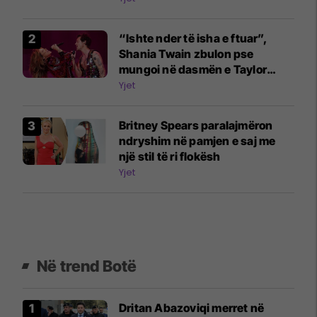
Ben Affleck
“Ishte nder të isha e ftuar”,
Shania Twain zbulon pse
mungoi në dasmën e Taylor
Swift
Yjet
Britney Spears paralajmëron
ndryshim në pamjen e saj me
një stil të ri flokësh
Yjet
Në trend Botë
Dritan Abazoviqi merret në