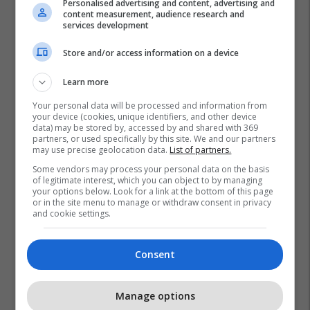
Personalised advertising and content, advertising and
content measurement, audience research and
services development
Store and/or access information on a device
Learn more
Your personal data will be processed and information from
Florjeta Seferi - Lela
Milaim Zeka
your device (cookies, unique identifiers, and other device
data) may be stored by, accessed by and shared with 369
Big Brother Vip Kosova
partners, or used specifically by this site. We and our partners
may use precise geolocation data.
List of partners.
Some vendors may process your personal data on the basis
of legitimate interest, which you can object to by managing
your options below. Look for a link at the bottom of this page
or in the site menu to manage or withdraw consent in privacy
and cookie settings.
Consent
Manage options