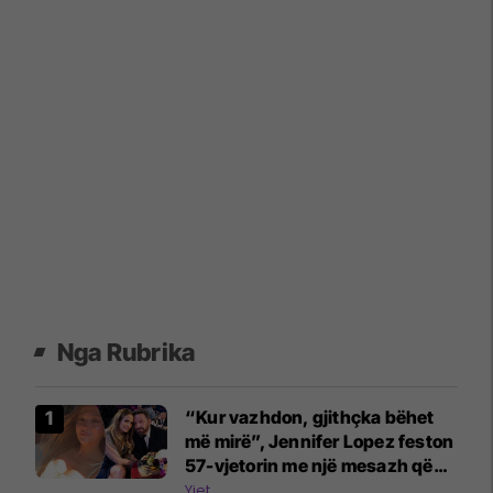
Nga Rubrika
“Kur vazhdon, gjithçka bëhet
më mirë”, Jennifer Lopez feston
57-vjetorin me një mesazh që
ngjalli reagime pas divorcit nga
Yjet