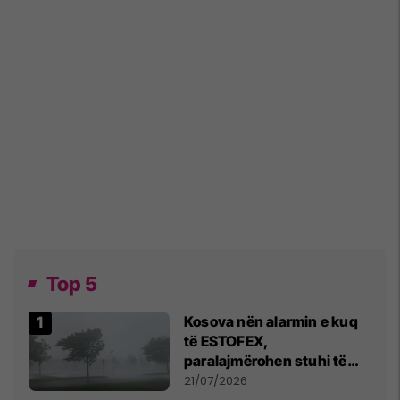
Top 5
Kosova nën alarmin e kuq
të ESTOFEX,
paralajmërohen stuhi të
fuqishme me breshër dhe
21/07/2026
erëra të forta