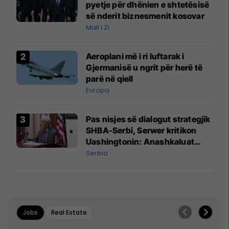
pyetje për dhënien e shtetësisë
së nderit biznesmenit kosovar
Mali i Zi
Aeroplani më i ri luftarak i
Gjermanisë u ngrit për herë të
parë në qiell
Evropa
Pas nisjes së dialogut strategjik
SHBA-Serbi, Serwer kritikon
Uashingtonin: Anashkaluat
Banjskën, sulmin ndaj KFOR-it
Serbia
dhe rrëmbimin e Policëve të
Kosovës
Jobs
Real Estate