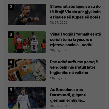
Sllovenët zbulojnë se sa do
të fitojë Vincic për gjykimin
e finales së Kupës së Botës
18/07/2026
Vëllai i vogël i Yamalit është
sërish tema kryesore e
rrjeteve sociale - vodhi
vëmendjen pas finales së
20/07/2026
Kupës së Botës
Pse udhëtarët me përvojë
vendosin një rrotull letre
higjienike në valixhe
20/07/2026
As Barcelona e as
Dortmundi, gjiganti
gjerman e mbyllë
marrëveshjen për Fisnik
19/07/2026