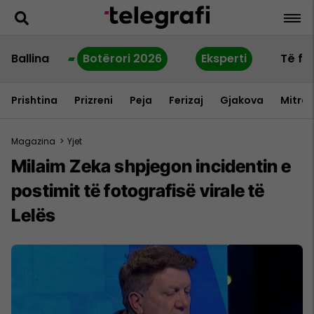
Ballina
Botërori 2026
Eksperti
Të fu
Prishtina
Prizreni
Peja
Ferizaj
Gjakova
Mitrov
Magazina
>
Yjet
Milaim Zeka shpjegon incidentin e
postimit të fotografisë virale të
Lelës