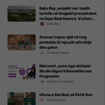
Baks Bay, projekti me i madh
turistik në Shqipëri prezantohet
ne Expo Real Kosova: Vizitoni
shtandin dhe zbuloni
Baks Bay
mundësitë e investimit
Ananas Impex sjell në treg
produkte të reja për çdo shije
dhe gatim
Ananas Impex
Maturant, puno nga shtëpia!
Studio Siguri Kibernetike ose
Programim
Cacttus Education
Oferta e Korrikut në FAFA Sun
Fafa Resorts