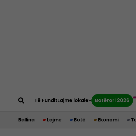
Të Fundit
Lajme lokale
Botërori 2026
Ballina
Lajme
Botë
Ekonomi
T