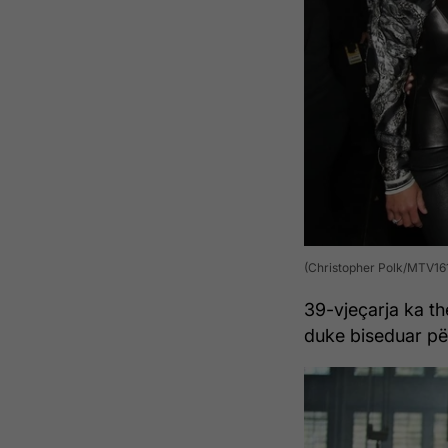
(Christopher Polk/MTV16
39-vjeçarja ka th
duke biseduar pë