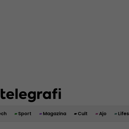
ech
Sport
Magazina
Cult
Ajo
Life