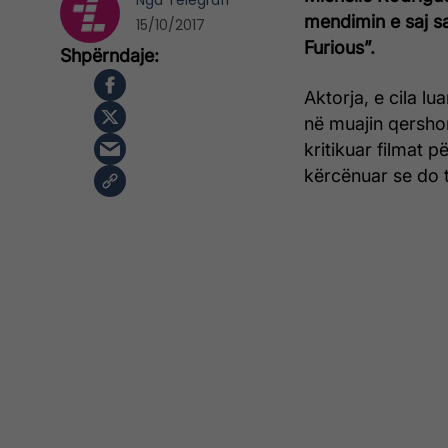
Nga
Telegrafi
mendimin e saj sa
15/10/2017
Furious”.
Aktorja, e cila l
në muajin qershor 
kritikuar filmat 
kërcënuar se do t