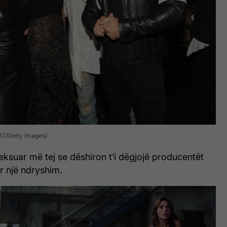
17/Getty Images)
eksuar më tej se dëshiron t’i dëgjojë producentët
r një ndryshim.