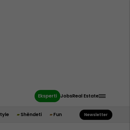
Eksperti
Jobs
Real Estate
style
Shëndeti
Fun
Newsletter