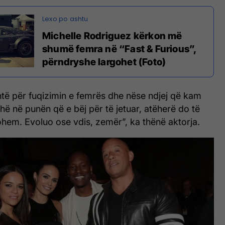
Michelle Rodriguez kërkon më
shumë femra në “Fast & Furious”,
përndryshe largohet (Foto)
htë për fuqizimin e femrës dhe nëse ndjej që kam
hë në punën që e bëj për të jetuar, atëherë do të
hem. Evoluo ose vdis, zemër”, ka thënë aktorja.