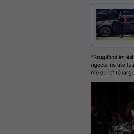
“Rrugëtimi im ës
ngecur në atë fus
më duhet të largo