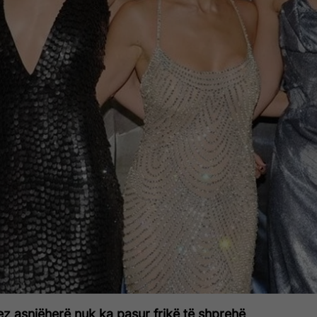
z asnjëherë nuk ka pasur frikë të shprehë