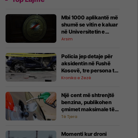
​Mbi 1000 aplikantë më
shumë se vitin e kaluar
në Universitetin e
Prishtinës
Arsim
Policia jep detaje për
aksidentin në Fushë
Kosovë, tre persona të
lënduar
Kronika e Zezë
Një cent më shtrenjtë
benzina, publikohen
çmimet maksimale të
derivateve
Të Tjera
Momenti kur droni