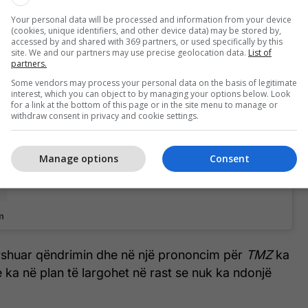
Your personal data will be processed and information from your device
vendosin të shfaqin pak dashuri për femrën në
(cookies, unique identifiers, and other device data) may be stored by,
ës. Ose ndoshta do të më duhet t’i them lamtumirë
accessed by and shared with 369 partners, or used specifically by this
site. We and our partners may use precise geolocation data.
List of
a shumë”, kishte shkruar asokohe në Instagram.
partners.
Some vendors may process your personal data on the basis of legitimate
interest, which you can object to by managing your options below. Look
for a link at the bottom of this page or in the site menu to manage or
withdraw consent in privacy and cookie settings.
Manage options
Consent
m
yshuar qëndrimin dhe në një prononcim për
TMZ
ka
ka në plan të largohet në rast se nuk ka ndonjë