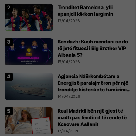
Tronditet Barcelona, ylli
spanjoll kërkon largimin
13/04/2026
Sondazh: Kush mendoni se do
të jetë fituesi i Big Brother VIP
Albania 5?
15/04/2026
Agjencia Ndërkombëtare e
Energjisë paralajmëron për një
tronditje historike të furnizimit
me naftë, ndërsa lufta me
14/04/2026
Iranin mbyt tregjet globale
Real Madridi bën një gjest të
madh pas lëndimit të rëndë të
Kosovare Asllanit
17/04/2026