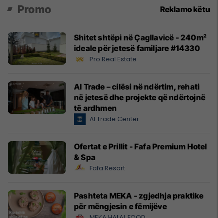
Promo
Reklamo këtu
Shitet shtëpi në Çagllavicë - 240m²
ideale për jetesë familjare #14330
Pro Real Estate
Al Trade – cilësi në ndërtim, rehati
në jetesë dhe projekte që ndërtojnë
të ardhmen
Al Trade Center
Ofertat e Prillit - Fafa Premium Hotel
& Spa
Fafa Resort
Pashteta MEKA - zgjedhja praktike
për mëngjesin e fëmijëve
MEKA HALAL FOOD