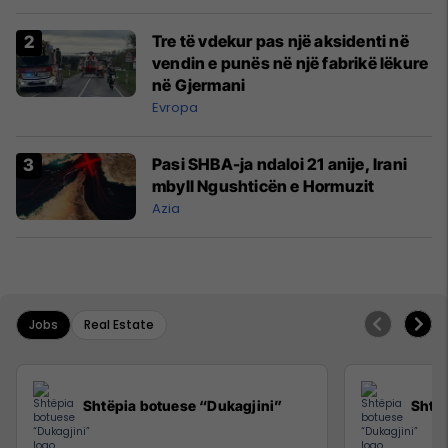
Tre të vdekur pas një aksidenti në
vendin e punës në një fabrikë lëkure
në Gjermani
Evropa
Pasi SHBA-ja ndaloi 21 anije, Irani
mbyll Ngushticën e Hormuzit
Azia
Jobs
Real Estate
Shtëpia botuese “Dukagjini”
Shtëp