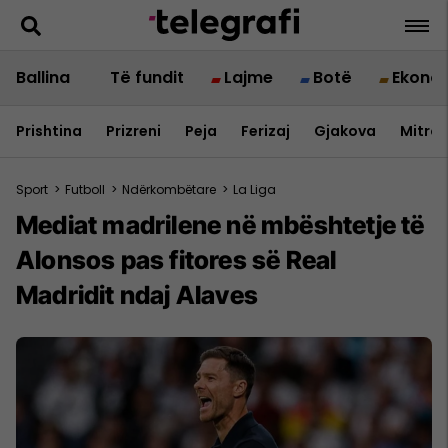
Ballina
Të fundit
Lajme
Botë
Ekono
Prishtina
Prizreni
Peja
Ferizaj
Gjakova
Mitrov
Sport
>
Futboll
>
Ndërkombëtare
>
La Liga
Mediat madrilene në mbështetje të
Alonsos pas fitores së Real
Madridit ndaj Alaves