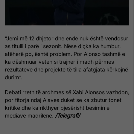
“Jemi më 12 dhjetor dhe ende nuk është vendosur
as titulli i parë i sezonit. Nëse diçka ka humbur,
atëherë po, është problem. Por Alonso tashmë e
ka dëshmuar veten si trajner i madh përmes
rezultateve dhe projekte të tilla afatgjata kërkojnë
durim”.
Debati rreth të ardhmes së Xabi Alonsos vazhdon,
por fitorja ndaj Alaves duket se ka zbutur tonet
kritike dhe ka rikthyer pjesërisht besimin e
mediave madrilene.
/Telegrafi/