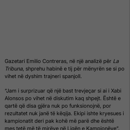
Gazetari Emilio Contreras, në një analizë për
La
Tribuna
, shprehu habinë e tij për mënyrën se si po
vihet në dyshim trajneri spanjoll.
“Jam i surprizuar që një bast trevjeçar si ai i Xabi
Alonsos po vihet në diskutim kaq shpejt. Është e
qartë që disa gjëra nuk po funksionojnë, por
rezultatet nuk janë të këqija. Ekipi ishte kryesues i
kampionatit deri pak kohë më parë dhe është
mes tetë më të mirëve në Ligën e Kampionëve”.