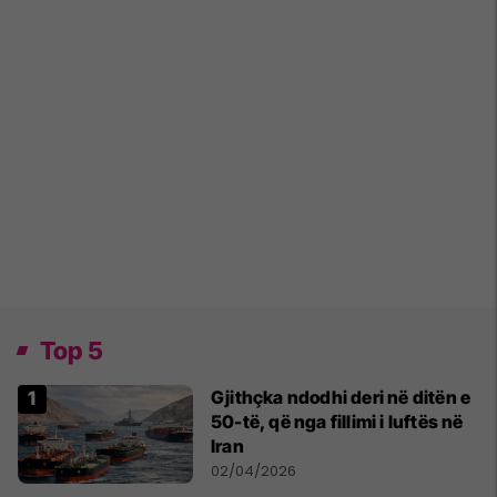
Top 5
Gjithçka ndodhi deri në ditën e
50-të, që nga fillimi i luftës në
Iran
02/04/2026