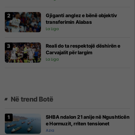
Gjiganti anglez e bënë objektiv
transferimin Alabas
La Liga
Reali do ta respektojë dëshirën e
Carvajalit për largim
La Liga
Në trend Botë
SHBA ndalon 21 anije në Ngushticën
e Hormuzit, rriten tensionet
Azia