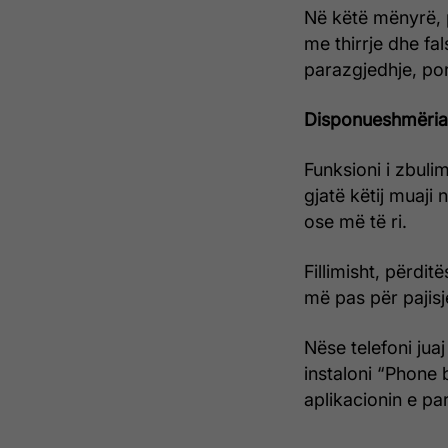
Në këtë mënyrë, 
me thirrje dhe fal
parazgjedhje, por
Disponueshmëria
Funksioni i zbulim
gjatë këtij muaji 
ose më të ri.
Fillimisht, përdit
më pas për pajisj
Nëse telefoni juaj
instaloni “Phone 
aplikacionin e pa