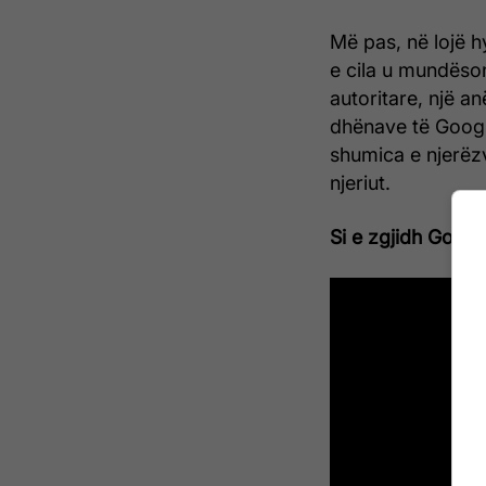
Më pas, në lojë hy
e cila u mundëson
autoritare, një an
dhënave të Google
shumica e njerëzv
njeriut.
Si e zgjidh Goog