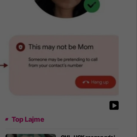
Top Lajme