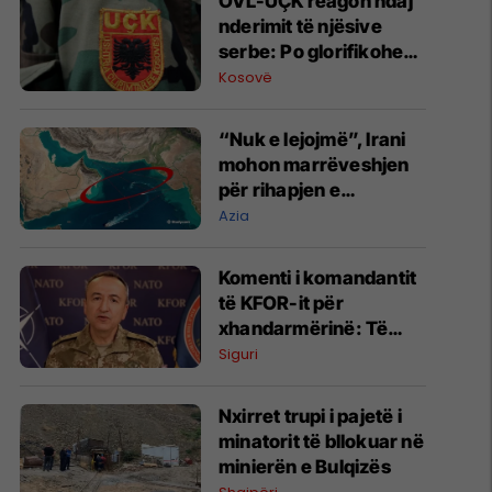
OVL-UÇK reagon ndaj
nderimit të njësive
serbe: Po glorifikohen
mohuesit e krimeve të
Kosovë
luftës
“Nuk e lejojmë”, Irani
mohon marrëveshjen
për rihapjen e
Ngushticës së
Azia
Hormuzit
Komenti i komandantit
të KFOR-it për
xhandarmërinë: Të
shmanget dyfishimi i
Siguri
përpjekjeve
Nxirret trupi i pajetë i
minatorit të bllokuar në
minierën e Bulqizës