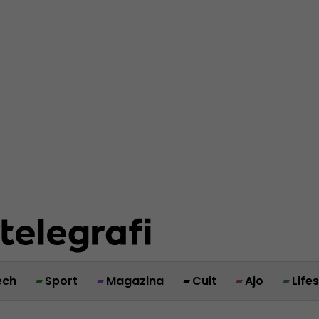
ech
Sport
Magazina
Cult
Ajo
Life