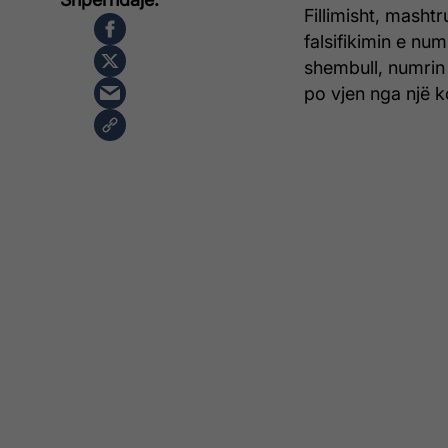
Fillimisht, masht
falsifikimin e numr
shembull, numrin 
po vjen nga një ko