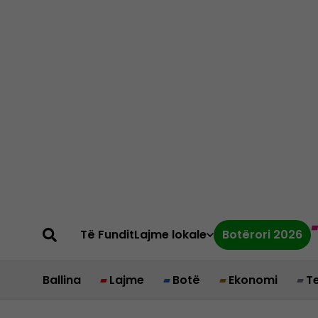
Të Fundit
Lajme lokale
Botërori 2026
Ballina
Lajme
Botë
Ekonomi
T