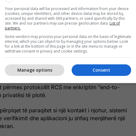
Your personal data will be processed and information from your device
(cookies, unique identifiers, and other device data) may be stored by,
accessed by and shared with 369 partners, or used specifically by this
site. We and our partners may use precise geolocation data.
List of
partners.
Some vendors may process your personal data on the basis of legitimate
interest, which you can object to by managing your options below. Look
for a link at the bottom of this page or in the site menu to manage or
igurisë vepron në sfond: nëse si ju ashtu edhe personi
withdraw consent in privacy and cookie settings.
ërdorni aplikacionin zyrtar “Phone by Google”,
ojnë në mënyrë të fshehtë për të verifikuar nëse
Manage options
Consent
t reale.
et përmes protokollit RCS me enkriptim “end-to-
 privatësi të plotë.
ërpiqet të paraqitet si një kontakt i njohur, sistemi
e verifikimit dhe aplikacioni ju shfaq menjëherë një
ekran.