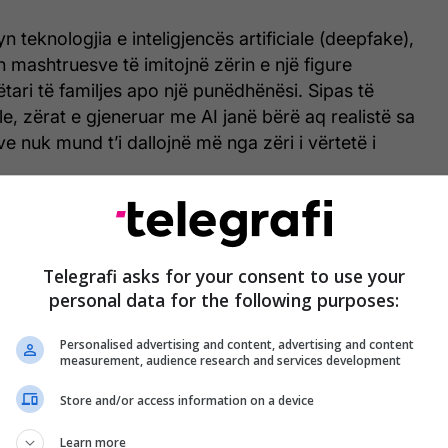
n teknologjia e inteligjencës artificiale (deepfake),
 mashtruesve të imitojnë zërin e një figure
ëtari të familjes apo një punëdhënësi. Sipas të
, zërat e gjeneruar me AI janë bërë aq realistë sa
e nuk mund t’i dallojnë më nga zëri i vërtetë i
le këtë problem?
Telegrafi asks for your consent to use your
personal data for the following purposes:
Personalised advertising and content, advertising and content
measurement, audience research and services development
Store and/or access information on a device
Learn more