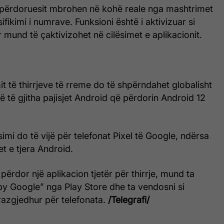
përdoruesit mbrohen në kohë reale nga mashtrimet
sifikimi i numrave. Funksioni është i aktivizuar si
 mund të çaktivizohet në cilësimet e aplikacionit.
it të thirrjeve të rreme do të shpërndahet globalisht
në të gjitha pajisjet Android që përdorin Android 12
ësimi do të vijë për telefonat Pixel të Google, ndërsa
et e tjera Android.
 përdor një aplikacion tjetër për thirrje, mund ta
by Google” nga Play Store dhe ta vendosni si
razgjedhur për telefonata.
/Telegrafi/