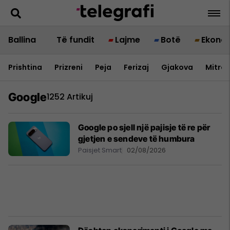
Ballina
Të fundit
Lajme
Botë
Ekono
Prishtina
Prizreni
Peja
Ferizaj
Gjakova
Mitrov
Google
1252 Artikuj
Google po sjell një pajisje të re për
gjetjen e sendeve të humbura
Paisjet Smart
02/08/2026