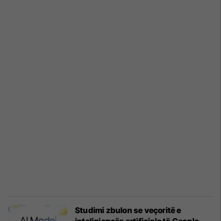
Studimi zbulon se veçoritë e