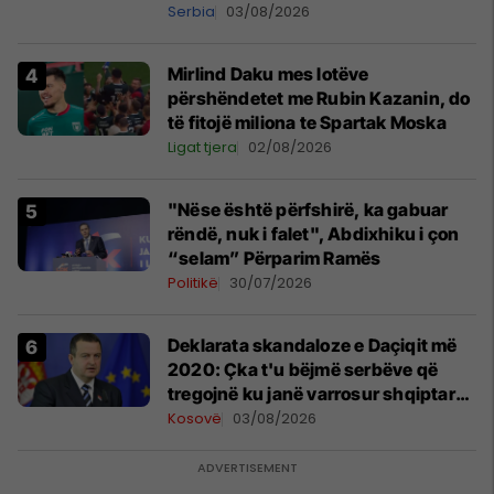
shpall gjendjen e luftës
Serbia
03/08/2026
Mirlind Daku mes lotëve
përshëndetet me Rubin Kazanin, do
të fitojë miliona te Spartak Moska
Ligat tjera
02/08/2026
"Nëse është përfshirë, ka gabuar
rëndë, nuk i falet", Abdixhiku i çon
“selam” Përparim Ramës
Politikë
30/07/2026
​Deklarata skandaloze e Daçiqit më
2020: Çka t'u bëjmë serbëve që
tregojnë ku janë varrosur shqiptarët
në Serbi
Kosovë
03/08/2026