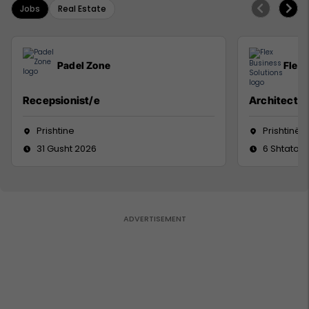
Jobs
Real Estate
Padel Zone
Flex 
Recepsionist/e
Architect
Prishtine
Prishtinë
31 Gusht 2026
6 Shtator 