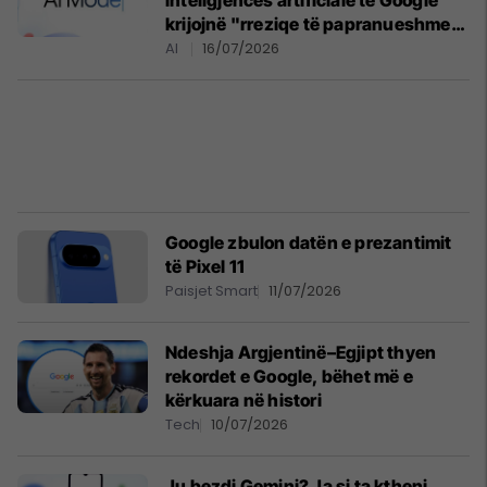
inteligjencës artificiale të Google
krijojnë "rreziqe të papranueshme"
për fëmijët
AI
16/07/2026
Google zbulon datën e prezantimit
të Pixel 11
Paisjet Smart
11/07/2026
Ndeshja Argjentinë–Egjipt thyen
rekordet e Google, bëhet më e
kërkuara në histori
Tech
10/07/2026
Ju bezdi Gemini? Ja si ta ktheni