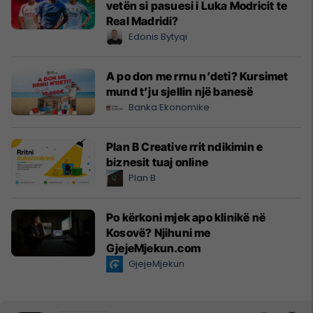
vetën si pasuesi i Luka Modricit te
Real Madridi?
Edonis Bytyqi
A po don me rrnu n’deti? Kursimet
mund t’ju sjellin një banesë
Banka Ekonomike
Plan B Creative rrit ndikimin e
biznesit tuaj online
Plan B
Po kërkoni mjek apo klinikë në
Kosovë? Njihuni me
GjejeMjekun.com
GjejeMjekun