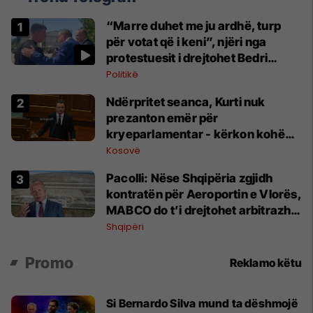
“Marre duhet me ju ardhë, turp
për votat që i keni”, njëri nga
protestuesit i drejtohet Bedri
Hamzës
Politikë
Ndërpritet seanca, Kurti nuk
prezanton emër për
kryeparlamentar - kërkon kohë
shtesë për marrëveshje politike
Kosovë
Pacolli: Nëse Shqipëria zgjidh
kontratën për Aeroportin e Vlorës,
MABCO do t’i drejtohet arbitrazhit
ndërkombëtar
Shqipëri
Promo
Reklamo këtu
Si Bernardo Silva mund ta dëshmojë