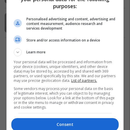
purposes:
Si po e ndryshojnë kompanitë e
Personalised advertising and content, advertising and
mëdha teknologjike gazetarinë?
content measurement, audience research and
services development
Deutsche Welle
Evropa
24/06/2026
Store and/or access information on a device
1
Learn more
Your personal data will be processed and information from
your device (cookies, unique identifiers, and other device
data) may be stored by, accessed by and shared with 369
partners, or used specifically by this site. We and our partners
may use precise geolocation data.
List of partners.
Some vendors may process your personal data on the basis
of legitimate interest, which you can object to by managing
your options below. Look for a link at the bottom of this page
or in the site menu to manage or withdraw consent in privacy
and cookie settings.
Consent