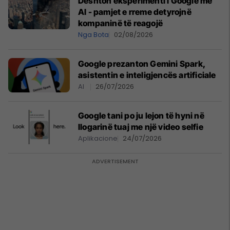
Dështon eksperimenti i Google me
AI - pamjet e rreme detyrojnë
kompaninë të reagojë
Nga Bota
02/08/2026
Google prezanton Gemini Spark,
asistentin e inteligjencës artificiale
AI
26/07/2026
Google tani po ju lejon të hyni në
llogarinë tuaj me një video selfie
Aplikacione
24/07/2026