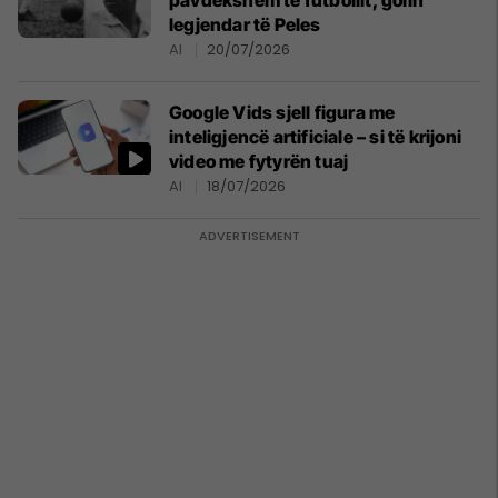
pavdekshëm të futbollit, golin
legjendar të Peles
AI
20/07/2026
Google Vids sjell figura me
inteligjencë artificiale – si të krijoni
video me fytyrën tuaj
AI
18/07/2026