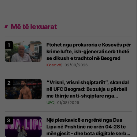
Më të lexuarat
Ftohet nga prokuroria e Kosovës për
krime lufte, ish-gjenerali serb thotë
se dikush e tradhtoi në Beograd
Kosovë
02/08/2026
“Vrisni, vrisni shqiptarët”, skandal
në UFC Beograd: Buzukja u përball
me thirrje anti-shqiptare nga
tribunat
UFC
01/08/2026
Një pleskavicë e ngrënë nga Dua
Lipa në Prishtinë në orën 04:28 të
mëngjesit - dhe bota digjitale serbe