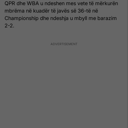
QPR dhe WBA u ndeshen mes vete të mërkurën
mbrëma në kuadër të javës së 36-të në
Championship dhe ndeshja u mbyll me barazim
2-2.