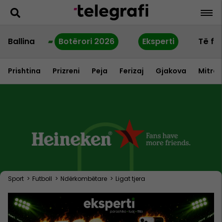
Ballina
Botërori 2026
Eksperti
Të fu
Prishtina
Prizreni
Peja
Ferizaj
Gjakova
Mitrov
Sport
>
Futboll
>
Ndërkombëtare
>
Ligat tjera