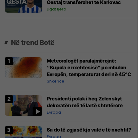
Qestaj transferohet te Karlovac
Ligat tjera
Në trend Botë
Meteorologët paralajmërojnë:
“Kupola e nxehtësisë” po mbulon
Evropën, temperaturat deri në 45°C
Shkencë
Presidenti polak i heq Zelenskyt
dekoratën më të lartë shtetërore
Evropa
Sa do të zgjasë kjo valë e të nxehtit?
Evropa