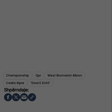
Championship
Qpr
West Bromwich Albion
Cedric Kipre
'dora E Zotit'