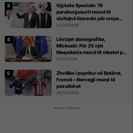
​Gjykata Speciale: Të
paraburgosurit mund të
vizitojnë Kosovën për arsye
humanitare
22/06/2026
Lëvizjet demografike,
Mickoski: Për 25 vjet
Maqedonia mund të mbetet pa
150 mijë deri në 250 mijë
21/06/2026
banorë
Zhvillim i papritur në Botëror,
Francë – Norvegji mund të
pezullohet
25/06/2026