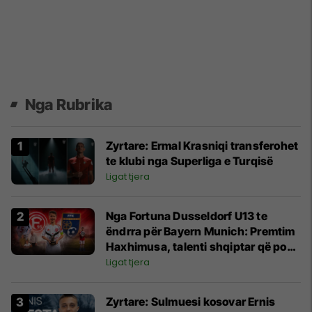
Nga Rubrika
Zyrtare: Ermal Krasniqi transferohet
te klubi nga Superliga e Turqisë
Ligat tjera
Nga Fortuna Dusseldorf U13 te
ëndrra për Bayern Munich: Premtim
Haxhimusa, talenti shqiptar që po
rritet në Gjermani
Ligat tjera
Zyrtare: Sulmuesi kosovar Ernis