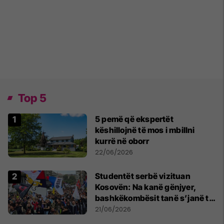
Top 5
5 pemë që ekspertët
këshillojnë të mos i mbillni
kurrë në oborr
22/06/2026
Studentët serbë vizituan
Kosovën: Na kanë gënjyer,
bashkëkombësit tanë s’janë të
shtypur
21/06/2026