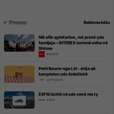
Promo
Reklamo këtu
Më afër qytetarëve, më pranë çdo
familjeje – INTEREX tashmë edhe në
Shtime
InterEX
Petit Beurre nga Liri - shija që
kompleton çdo ëmbëlsirë
Liri Prizren
EXFIS është në çdo vend me ty
EXFIS