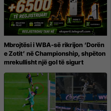
Mbrojtësi i WBA-së rikrijon ‘Dorën
e Zotit’ në Championship, shpëton
mrekullisht një gol të sigurt