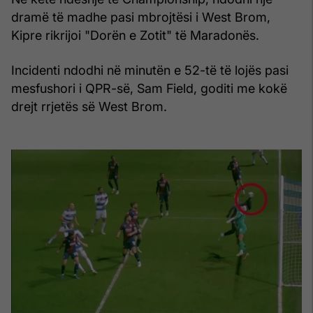
dramë të madhe pasi mbrojtësi i West Brom,
Kipre rikrijoi "Dorën e Zotit" të Maradonës.
Incidenti ndodhi në minutën e 52-të të lojës pasi
mesfushori i QPR-së, Sam Field, goditi me kokë
drejt rrjetës së West Brom.