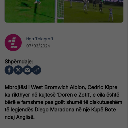
Nga
Telegrafi
07/03/2024
Mbrojtësi i West Bromwich Albion, Cedric Kipre
ka rikthyer në kujtesë ‘Dorën e Zotit’, e cila është
bërë e famshme pas golit shumë të diskutueshëm
të legjendës Diego Maradona në një Kupë Bote
ndaj Anglisë.