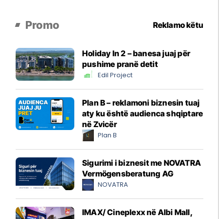
Promo
Reklamo këtu
Holiday In 2 – banesa juaj për
pushime pranë detit
Edil Project
Plan B – reklamoni biznesin tuaj
aty ku është audienca shqiptare
në Zvicër
Plan B
Sigurimi i biznesit me NOVATRA
Vermögensberatung AG
NOVATRA
IMAX/ Cineplexx në Albi Mall,