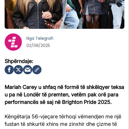
Nga
Telegrafi
02/08/2025
Mariah Carey u shfaq në formë të shkëlqyer teksa
u pa në Londër të premten, vetëm pak orë para
performancës së saj në Brighton Pride 2025.
Këngëtarja 56-vjeçare tërhoqi vëmendjen me një
fustan të shkurtë xhins me zinxhir dhe çizme të