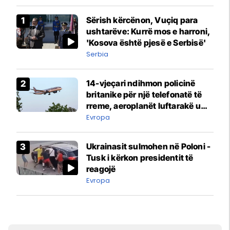
Sërish kërcënon, Vuçiq para
ushtarëve: Kurrë mos e harroni,
'Kosova është pjesë e Serbisë'
Serbia
14-vjeçari ndihmon policinë
britanike për një telefonatë të
rreme, aeroplanët luftarakë u
ngritën në ajër për të
Evropa
interceptuar fluturaken e Qatar
Airways që po shkonte drejt
Ukrainasit sulmohen në Poloni -
Mançesterit
Tusk i kërkon presidentit të
reagojë
Evropa