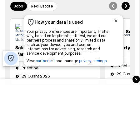
Jobs
Real Estate
Solace Management Ltd
Solac
Sales Development and Marketing
Property Ma
Manager
Prishtinë
Prishtinë
29 Gusht 2
29 Gusht 2026
×