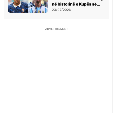
në historinë e Kupës së
Botës, Messi mbetet i dyti
23/07/2026