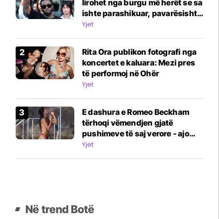
lirohet nga burgu më herët se sa
ishte parashikuar, pavarësisht
përleshjes së fundit
Yjet
Rita Ora publikon fotografi nga
koncertet e kaluara: Mezi pres
të performoj në Ohër
Yjet
E dashura e Romeo Beckham
tërhoqi vëmendjen gjatë
pushimeve të saj verore - ajo
tregoi figurën e saj të përsosur
Yjet
me bikini në një jaht
Në trend Botë