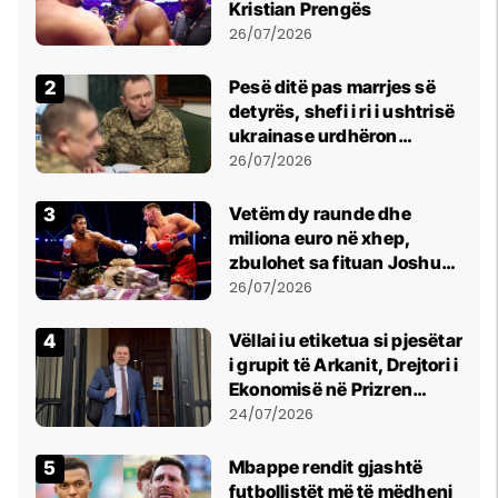
Kristian Prengës
26/07/2026
Pesë ditë pas marrjes së
detyrës, shefi i ri i ushtrisë
ukrainase urdhëron
kontroll të madh
26/07/2026
Vetëm dy raunde dhe
miliona euro në xhep,
zbulohet sa fituan Joshua
e Prenga
26/07/2026
Vëllai iu etiketua si pjesëtar
i grupit të Arkanit, Drejtori i
Ekonomisë në Prizren
mohon pretendimet
24/07/2026
Mbappe rendit gjashtë
futbollistët më të mëdhenj