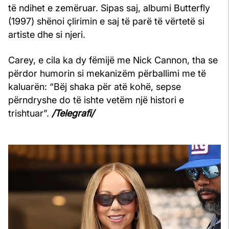
të ndihet e zemëruar. Sipas saj, albumi Butterfly
(1997) shënoi çlirimin e saj të parë të vërtetë si
artiste dhe si njeri.
Carey, e cila ka dy fëmijë me Nick Cannon, tha se
përdor humorin si mekanizëm përballimi me të
kaluarën: “Bëj shaka për atë kohë, sepse
përndryshe do të ishte vetëm një histori e
trishtuar”.
/Telegrafi/