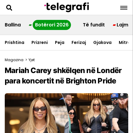
Ballina
Botërori 2026
Të fundit
Lajme
Prishtina
Prizreni
Peja
Ferizaj
Gjakova
Mitrov
Magazina
>
Yjet
Mariah Carey shkëlqen në Londër
para koncertit në Brighton Pride