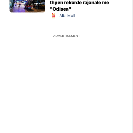
thyen rekorde rajonale me
"Odisea"
Albi Mall