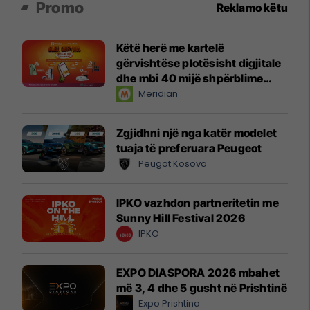
Promo
Reklamo këtu
Këtë herë me kartelë
gërvishtëse plotësisht digjitale
dhe mbi 40 mijë shpërblime
instant!
Meridian
Zgjidhni një nga katër modelet
tuaja të preferuara Peugeot
Peugot Kosova
IPKO vazhdon partneritetin me
Sunny Hill Festival 2026
IPKO
EXPO DIASPORA 2026 mbahet
më 3, 4 dhe 5 gusht në Prishtinë
Expo Prishtina