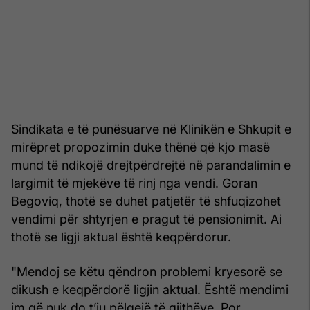
Sindikata e të punësuarve në Klinikën e Shkupit e
mirëpret propozimin duke thënë që kjo masë
mund të ndikojë drejtpërdrejtë në parandalimin e
largimit të mjekëve të rinj nga vendi. Goran
Begoviq, thotë se duhet patjetër të shfuqizohet
vendimi për shtyrjen e pragut të pensionimit. Ai
thotë se ligji aktual është keqpërdorur.
"Mendoj se këtu qëndron problemi kryesorë se
dikush e keqpërdorë ligjin aktual. Është mendimi
im që nuk do t’ju pëlqejë të gjithëve. Por,