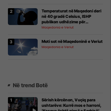
Temperaturat në Maqedoni deri
në 40 gradë Celsius, ISHP
publikon udhëzime për
mbrojtjen e shëndetit
Maqedonia e Veriut
Moti sot në Maqedoninë e Veriut
Maqedonia e Veriut
Në trend Botë
Sërish kërcënon, Vuçiq para
ushtarëve: Kurrë mos e harroni,
'Kosova është pjesë e Serbisë'