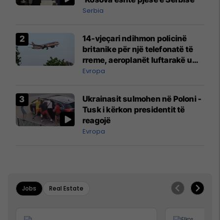
Serbia
14-vjeçari ndihmon policinë
britanike për një telefonatë të
rreme, aeroplanët luftarakë u
ngritën në ajër për të
Evropa
interceptuar fluturaken e Qatar
Airways që po shkonte drejt
Ukrainasit sulmohen në Poloni -
Mançesterit
Tusk i kërkon presidentit të
reagojë
Evropa
Jobs
Real Estate