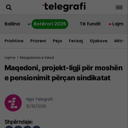
Ballina
Botërori 2026
Të fundit
Lajme
Prishtina
Prizreni
Peja
Ferizaj
Gjakova
Mitrov
Lajme
>
Maqedonia e Veriut
Maqedoni, projekt-ligji për moshën
e pensionimit përçan sindikatat
Nga
Telegrafi
15/10/2019