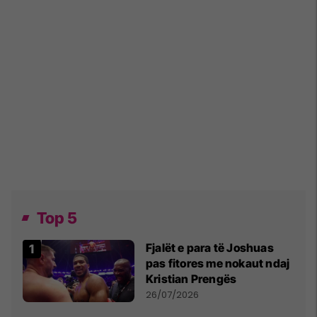
Top 5
Fjalët e para të Joshuas
pas fitores me nokaut ndaj
Kristian Prengës
26/07/2026