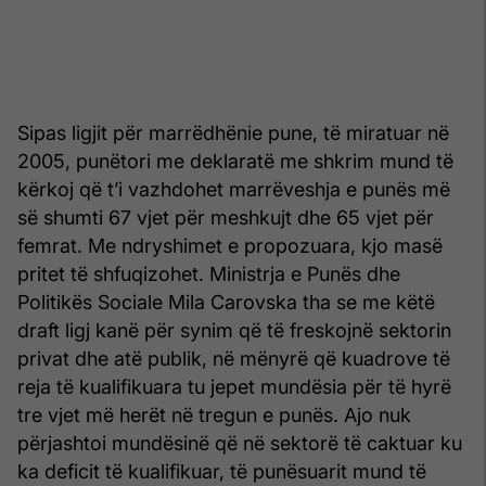
Sipas ligjit për marrëdhënie pune, të miratuar në
2005, punëtori me deklaratë me shkrim mund të
kërkoj që t’i vazhdohet marrëveshja e punës më
së shumti 67 vjet për meshkujt dhe 65 vjet për
femrat. Me ndryshimet e propozuara, kjo masë
pritet të shfuqizohet. Ministrja e Punës dhe
Politikës Sociale Mila Carovska tha se me këtë
draft ligj kanë për synim që të freskojnë sektorin
privat dhe atë publik, në mënyrë që kuadrove të
reja të kualifikuara tu jepet mundësia për të hyrë
tre vjet më herët në tregun e punës. Ajo nuk
përjashtoi mundësinë që në sektorë të caktuar ku
ka deficit të kualifikuar, të punësuarit mund të