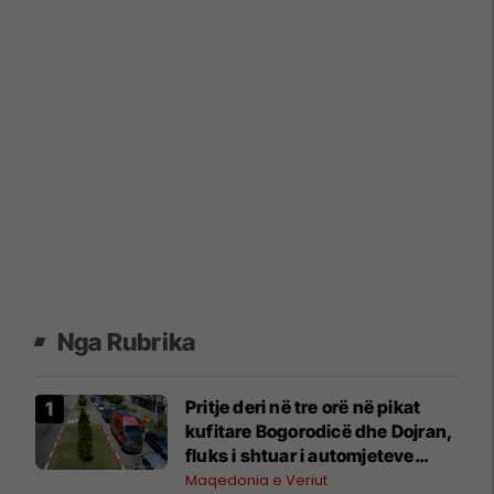
Nga Rubrika
Pritje deri në tre orë në pikat
kufitare Bogorodicë dhe Dojran,
fluks i shtuar i automjeteve
edhe në Tabanocë
Maqedonia e Veriut