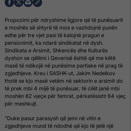
Propozimi për ndryshime ligjore që të punësuarit
e moshës së shtyrë të mos e vazhdojnë punën
edhe për tre vjet pasi të kalojnë pragun e
pensionimit, ka ndarë sindikatat në dysh.
Sindikata e Arsimit, Shkencës dhe Kulturës
dyshon se qëllimi i Qeverisë është që me këtë
masë të ndikojë në punësime partiake në prag të
zgjedhjeve. Kreu i SASHK-ut, Jakim Nedelkov
thotë se kjo masë vetëm në sektorin e arsimit do
të prek mbi 4 mijë të punësuar, të cilët janë mbi
moshën 62 vjeçe për femrat, përkatësisht 64 vjeç
për meshkujt.
"Duke pasur parasysh që jemi në vitin e
zgjedhjeve mund të ndodhë që kjo të jetë një