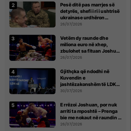
Pesë ditë pas marrjes së
detyrës, shefi i ri i ushtrisë
ukrainase urdhëron
kontroll të madh
26/07/2026
Vetëm dy raunde dhe
miliona euro në xhep,
zbulohet sa fituan Joshua
e Prenga
26/07/2026
Gjithçka që ndodhi në
Kuvendin e
jashtëzakonshëm të LDK-
së
30/07/2026
E rrëzoi Joshuan, por nuk
arriti ta mposhtë – Prenga
bie me nokaut në raundin e
dytë
26/07/2026