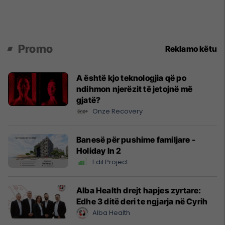
Promo
Reklamo këtu
A është kjo teknologjia që po
ndihmon njerëzit të jetojnë më
gjatë?
Onze Recovery
Banesë për pushime familjare -
Holiday In 2
Edil Project
Alba Health drejt hapjes zyrtare:
Edhe 3 ditë deri te ngjarja në Cyrih
Alba Health