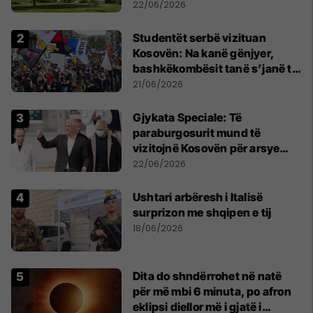
22/06/2026
Studentët serbë vizituan
Kosovën: Na kanë gënjyer,
bashkëkombësit tanë s’janë të
shtypur
21/06/2026
​Gjykata Speciale: Të
paraburgosurit mund të
vizitojnë Kosovën për arsye
humanitare
22/06/2026
Ushtari arbëresh i Italisë
surprizon me shqipen e tij
18/06/2026
Dita do shndërrohet në natë
për më mbi 6 minuta, po afron
eklipsi diellor më i gjatë i