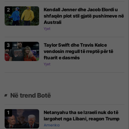
Kendall Jenner dhe Jacob Elordi u
shfaqën plot stil gjatë pushimeve në
Australi
Yjet
Taylor Swift dhe Travis Kelce
vendosin rregull të rreptë për të
ftuarit e dasmës
Yjet
Në trend Botë
Netanyahu tha se Izraeli nuk do të
largohet nga Libani, reagon Trump
Amerika