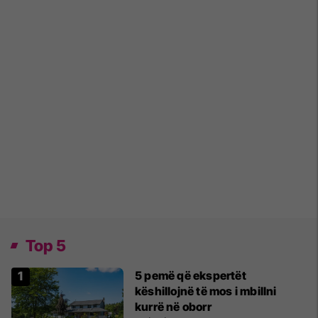
Top 5
5 pemë që ekspertët
këshillojnë të mos i mbillni
kurrë në oborr