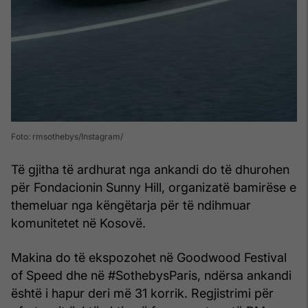
Foto: rmsothebys/Instagram
Të gjitha të ardhurat nga ankandi do të dhurohen
për Fondacionin Sunny Hill, organizatë bamirëse e
themeluar nga këngëtarja për të ndihmuar
komunitetet në Kosovë.
Makina do të ekspozohet në Goodwood Festival
of Speed dhe në #SothebysParis, ndërsa ankandi
është i hapur deri më 31 korrik. Regjistrimi për