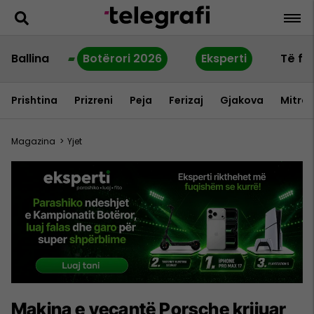
Ballina
Botërori 2026
Eksperti
Të fu
Prishtina
Prizreni
Peja
Ferizaj
Gjakova
Mitrov
Magazina
>
Yjet
Makina e veçantë Porsche krijuar