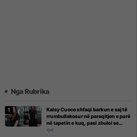
Nga Rubrika
Kaley Cuoco shfaqi barkun e saj të
rrumbullakosur në paraqitjen e parë
në tapetin e kuq, pasi zbuloi se
është në pritje të ëmbël
Yjet