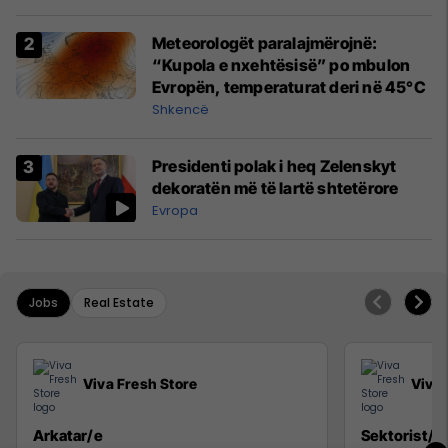
Meteorologët paralajmërojnë:
“Kupola e nxehtësisë” po mbulon
Evropën, temperaturat deri në 45°C
Shkencë
Presidenti polak i heq Zelenskyt
dekoratën më të lartë shtetërore
Evropa
Jobs
Real Estate
Viva Fresh Store
Viva 
Arkatar/e
Sektorist/e