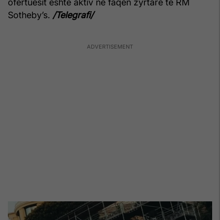
ofertuesit është aktiv në faqen zyrtare të RM
Sotheby’s.
/Telegrafi/