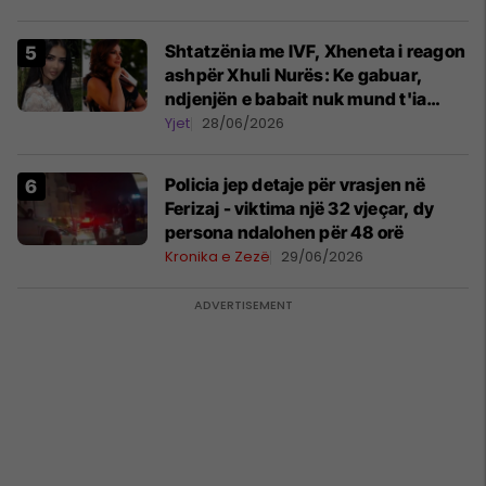
Shtatzënia me IVF, Xheneta i reagon
ashpër Xhuli Nurës: Ke gabuar,
ndjenjën e babait nuk mund t'ia
plotësosh kurrë
Yjet
28/06/2026
Policia jep detaje për vrasjen në
Ferizaj - viktima një 32 vjeçar, dy
persona ndalohen për 48 orë
Kronika e Zezë
29/06/2026