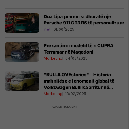
Dua Lipa pranon si dhuratë një
Porsche 911 GT3 RS të personalizuar
Yjet
01/06/2025
Prezantimi i modelit të ri CUPRA
Terramar në Maqedoni
Marketing
04/03/2025
"BULLILOVEstories" – Historia
mahnitëse e fenomenit global të
Volkswagen Bulli ka arritur në
Maqedoni
Marketing
18/02/2025