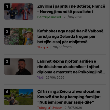
Zhvillim i papritur në Botëror, Francë
– Norvegji mund të pezullohet
Përfaqësueset
25/06/2026
Kafshohet nga nepërka në Valbonë,
turistja nga Zelanda tregon për
betejën e saj për mbijetesë
Shqipëri
28/06/2026
Labinot Rexha njofton arritjen e
rëndësishme akademike - i njihet
diploma e masterit në Psikologji në
Zvicër
Yjet
29/06/2026
Çifti i ri nga Zvicra zhvendoset në
Kosovë dhe hap kamping familjar:
"Nuk jemi penduar asnjë ditë"
Telegrafi Zvicer
01/07/2026