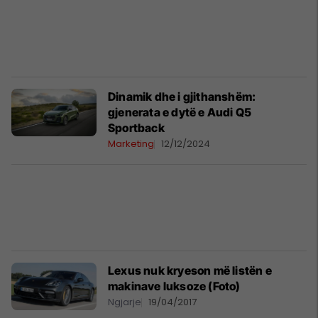
Dinamik dhe i gjithanshëm:
gjenerata e dytë e Audi Q5
Sportback
Marketing
12/12/2024
Lexus nuk kryeson më listën e
makinave luksoze (Foto)
Ngjarje
19/04/2017