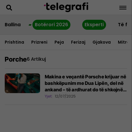
Ballina
Botërori 2026
Eksperti
Të fu
Prishtina
Prizreni
Peja
Ferizaj
Gjakova
Mitrov
Porche
6 Artikuj
Makina e veçantë Porsche krijuar në
bashkëpunim me Dua Lipën, del në
ankand – të ardhurat do të shkojnë
për Fondacionin Sunny Hill
Yjet
12/07/2025