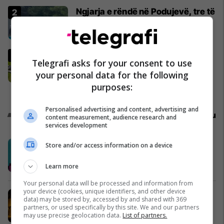
Ngjarja e rëndë në Podujevë, tre të
plagosur - policia jep detaje
Kronika e Zezë
Çifti i ri nga Zvicra zhvendoset në
Telegrafi asks for your consent to use
Kosovë dhe hap kamping familjar:
your personal data for the following
"Nuk jemi penduar asnjë ditë"
purposes:
Telegrafi Zvicer
Personalised advertising and content, advertising and
Promo
Reklamo këtu
content measurement, audience research and
services development
Swinto – Financimi digjital në pak
Store and/or access information on a device
minuta
Swinto
Learn more
Your personal data will be processed and information from
your device (cookies, unique identifiers, and other device
Me VIPA, çdo ndeshje shijohet
data) may be stored by, accessed by and shared with 369
ndryshe
partners, or used specifically by this site. We and our partners
may use precise geolocation data.
List of partners.
Vipa Chips