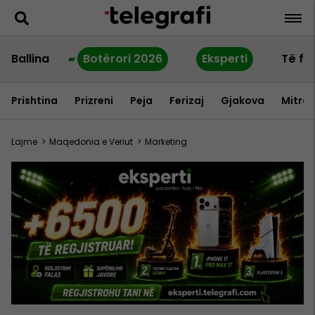
Ballina
Botërori 2026
Eksperti
Të fu
Prishtina
Prizreni
Peja
Ferizaj
Gjakova
Mitrov
Lajme
>
Maqedonia e Veriut
>
Marketing