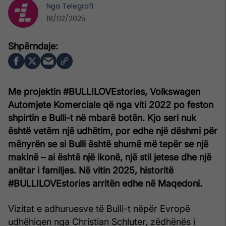
Nga
Telegrafi
18/02/2025
Me projektin #BULLILOVEstories, Volkswagen
Automjete Komerciale që nga viti 2022 po feston
shpirtin e Bulli-t në mbarë botën. Kjo seri nuk
është vetëm një udhëtim, por edhe një dëshmi për
mënyrën se si Bulli është shumë më tepër se një
makinë – ai është një ikonë, një stil jetese dhe një
anëtar i familjes. Në vitin 2025, historitë
#BULLILOVEstories arritën edhe në Maqedoni.
Vizitat e adhuruesve të Bulli-t nëpër Evropë
udhëhiqen nga Christian Schluter, zëdhënës i