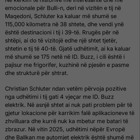
emocionale për Bulli-n, deri në vizitën e tij në
Maqedoni, Schluter ka kaluar më shumë se
115,000 kilometra në 38 shtete, dhe vendi ynë
është destinacioni i tij i 39-të. Rrugës për në
shtëpi, ai do të vizitojë edhe një shtet tjetër,
shtetin e tij të 40-të. Gjatë udhëtimit, ai ka kaluar
më shumë se 175 netë në ID. Buzz, i cili është i
pajisur me frigorifer, kuzhinë në pjesën e pasme
dhe strukturë për shtrat.
Christian Schluter ndan vetëm përvoja pozitive
nga udhëtimi i tij gati 4 vjeçar me ID. Buzz
elektrik. Në asnjë shtet ai nuk pati problem për të
gjetur lokacione për karrikim falë aplikacioneve të
zhvilluara dhe kurrë nuk ka mbetur me batari të
zbrazur. Në vitin 2025, udhëtimi nëpër Evropë
dhe Ballkan me automjet elektrik është shumë më