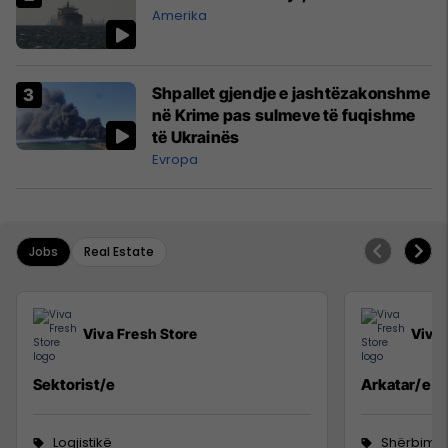
Amerika
Shpallet gjendje e jashtëzakonshme
në Krime pas sulmeve të fuqishme
të Ukrainës
Evropa
Jobs
Real Estate
Viva Fresh Store
Viva 
Sektorist/e
Arkatar/e
Logjistikë
Shërbime 