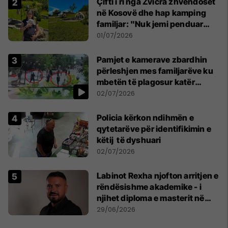
Çifti i ri nga Zvicra zhvendoset
në Kosovë dhe hap kamping
familjar: "Nuk jemi penduar
asnjë ditë"
01/07/2026
Pamjet e kamerave zbardhin
përleshjen mes familjarëve ku
mbetën të plagosur katër
persona
02/07/2026
Policia kërkon ndihmën e
qytetarëve për identifikimin e
këtij të dyshuari
02/07/2026
Labinot Rexha njofton arritjen e
rëndësishme akademike - i
njihet diploma e masterit në
Psikologji në Zvicër
29/06/2026