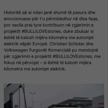
Historitë që ai ndan janë shumë të pasura dhe
emocionuese për t'u përmbledhur në disa faqe,
por secila prej tyre kontribuon në zgjerimin e
projektit #BULLILOVEstories, duke zbuluar si
është të kalosh mijëra kilometra me automjet
elektrik nëpër Evropë. Christian Schluter dhe
Volkswagen Furgonët Komercialë po mendojnë
për zgjerimin e projektit #BULLILOVEstories, me
fokus në përvojat – si është të kalosh mijëra
kilometra me automjet elektrik.