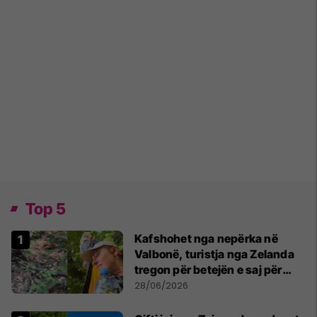
Top 5
Kafshohet nga nepërka në
Valbonë, turistja nga Zelanda
tregon për betejën e saj për
mbijetesë
28/06/2026