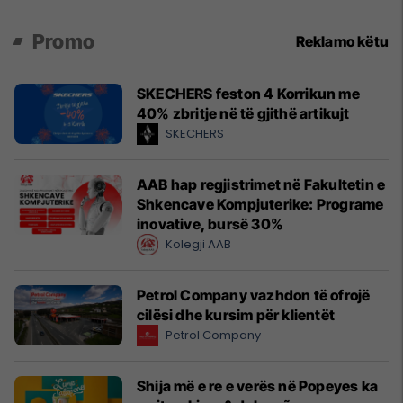
Promo
Reklamo këtu
SKECHERS feston 4 Korrikun me
40% zbritje në të gjithë artikujt
SKECHERS
AAB hap regjistrimet në Fakultetin e
Shkencave Kompjuterike: Programe
inovative, bursë 30%
Kolegji AAB
Petrol Company vazhdon të ofrojë
cilësi dhe kursim për klientët
Petrol Company
Shija më e re e verës në Popeyes ka