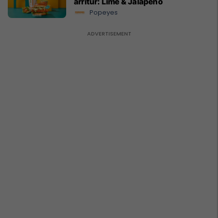
arritur: Lime & Jalapeño
Popeyes