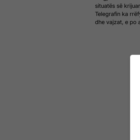
situatës së kriju
Telegrafin ka rr
dhe vajzat, e po 