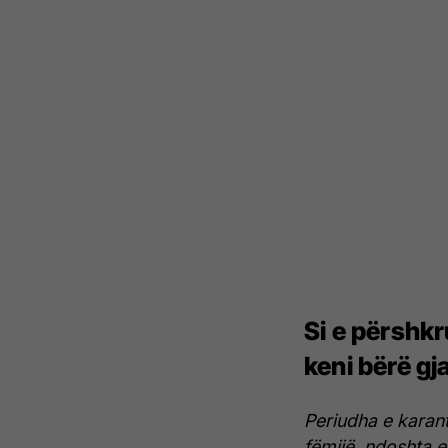
Si e përshkr
keni bërë gj
Periudha e karant
fëmijë, ndoshta e