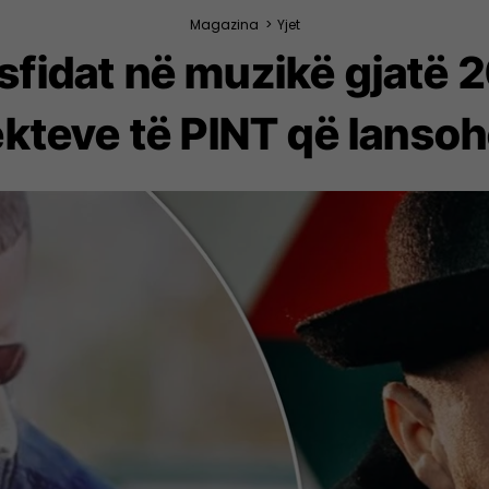
Magazina
>
Yjet
r sfidat në muzikë gjatë 
ekteve të PINT që lansoh