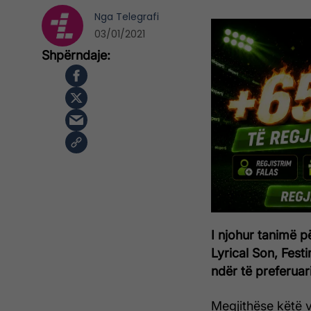
Nga
Telegrafi
03/01/2021
I njohur tanimë p
Lyrical Son, Fest
ndër të preferuari
Megjithëse këtë 