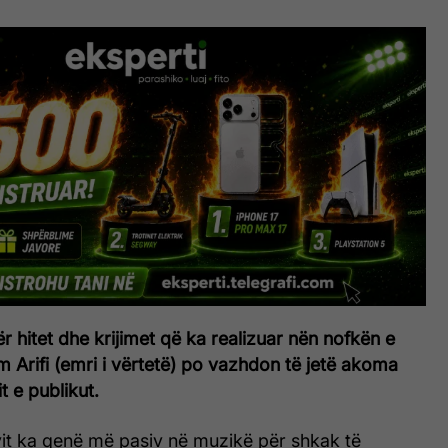
ër hitet dhe krijimet që ka realizuar nën nofkën e
im Arifi (emri i vërtetë) po vazhdon të jetë akoma
t e publikut.
vit ka qenë më pasiv në muzikë për shkak të