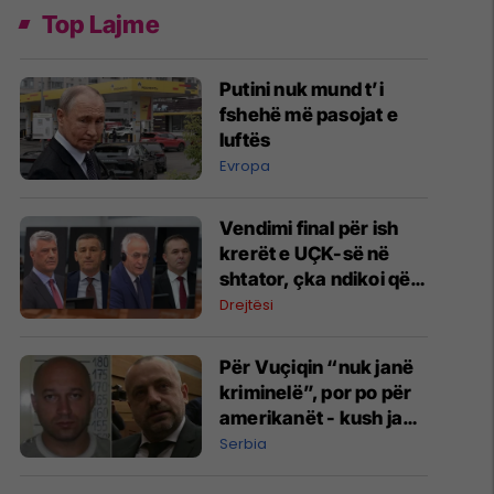
Top Lajme
Putini nuk mund t’i
fshehë më pasojat e
luftës
Evropa
Vendimi final për ish
krerët e UÇK-së në
shtator, çka ndikoi që
shpallja e aktgjykimit
Drejtësi
të shtyhet?
Për Vuçiqin “nuk janë
kriminelë”, por po për
amerikanët - kush janë
“kumbarët” Radoiçiq
Serbia
dhe Veselinoviq