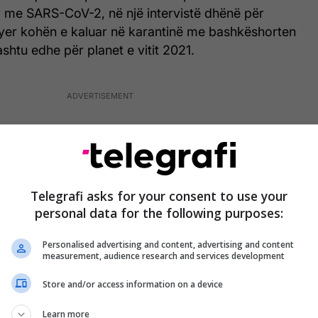
ar me SARS-CoV-2, në një intervistë dhënë për
ëfyer kohën e kaluar në karantinë me bashkëshorten
ashtu edhe për planet e vitit 2021.
Telegrafi asks for your consent to use your
personal data for the following purposes:
Personalised advertising and content, advertising and content
measurement, audience research and services development
Store and/or access information on a device
Learn more