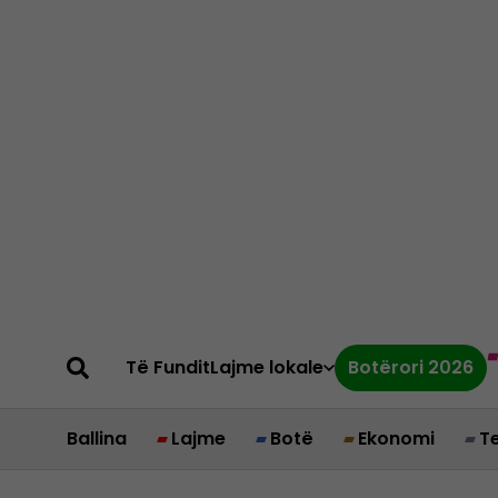
Të Fundit
Lajme lokale
Botërori 2026
Ballina
Lajme
Botë
Ekonomi
T