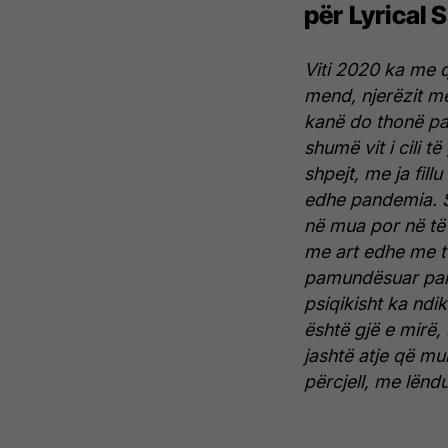
për Lyrical 
Viti 2020 ka me q
mend, njerëzit më
kanë do thonë pa
shumë vit i cili 
shpejt, me ja fillu
edhe pandemia. S
në mua por në të
me art edhe me të 
pamundësuar pan
psiqikisht ka ndi
është gjë e mirë
jashtë atje që m
përcjell, me lënd