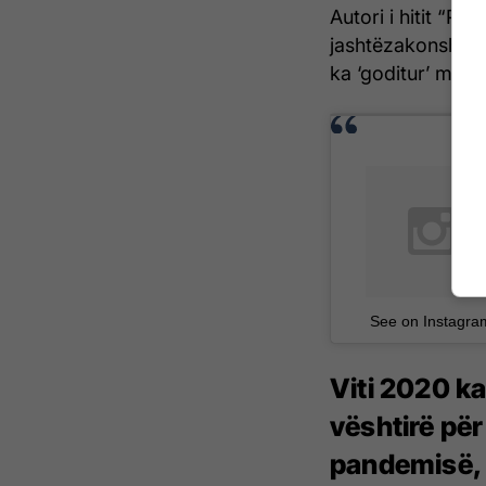
Autori i hitit “Pse
jashtëzakonshme 
ka ‘goditur’ mjaft
See on Instagra
Viti 2020 k
vështirë pë
pandemisë, p