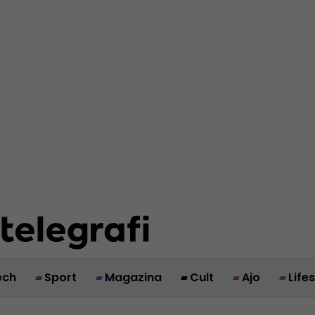
ech
Sport
Magazina
Cult
Ajo
Life