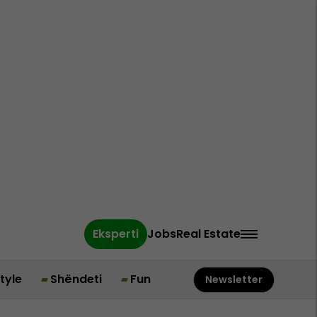
Eksperti
Jobs
Real Estate
style
Shëndeti
Fun
Newsletter