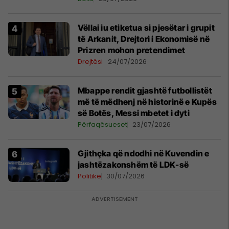
Vëllai iu etiketua si pjesëtar i grupit
të Arkanit, Drejtori i Ekonomisë në
Prizren mohon pretendimet
Drejtësi
24/07/2026
Mbappe rendit gjashtë futbollistët
më të mëdhenj në historinë e Kupës
së Botës, Messi mbetet i dyti
Përfaqësueset
23/07/2026
Gjithçka që ndodhi në Kuvendin e
jashtëzakonshëm të LDK-së
Politikë
30/07/2026