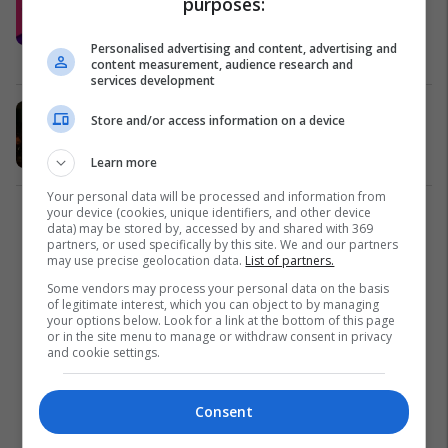
purposes:
emrat më të njohur të hip-hop
skenës vendore: Konfirmohen PINT,
Personalised advertising and content, advertising and
Ghetto Geasy dhe Capital T
Muzikë
13/07/2024
content measurement, audience research and
services development
“Tortura” bashkon Dhurata Dorën,
Store and/or access information on a device
Lyrical Son dhe MC Kreshën
Muzikë
20/06/2024
Learn more
Your personal data will be processed and information from
your device (cookies, unique identifiers, and other device
1
data) may be stored by, accessed by and shared with 369
partners, or used specifically by this site. We and our partners
may use precise geolocation data.
List of partners.
Some vendors may process your personal data on the basis
of legitimate interest, which you can object to by managing
your options below. Look for a link at the bottom of this page
or in the site menu to manage or withdraw consent in privacy
and cookie settings.
Consent