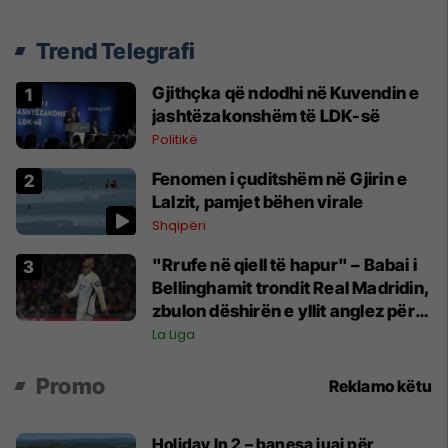
Trend Telegrafi
Gjithçka që ndodhi në Kuvendin e
jashtëzakonshëm të LDK-së
Politikë
Fenomen i çuditshëm në Gjirin e
Lalzit, pamjet bëhen virale
Shqipëri
"Rrufe në qiell të hapur" – Babai i
Bellinghamit trondit Real Madridin,
zbulon dëshirën e yllit anglez për
largim
La Liga
Promo
Reklamo këtu
Holiday In 2 – banesa juaj për