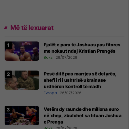
Më të lexuarat
Fjalët e para të Joshuas pas fitores
me nokaut ndaj Kristian Prengës
Boks
26/07/2026
Pesë ditë pas marrjes së detyrës,
shefi i ri i ushtrisë ukrainase
urdhëron kontroll të madh
Evropa
26/07/2026
Vetëm dy raunde dhe miliona euro
në xhep, zbulohet sa fituan Joshua
e Prenga
Boks
26/07/2026