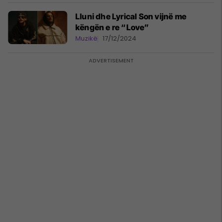
Lluni dhe Lyrical Son vijnë me
këngën e re “Love”
Muzikë
17/12/2024