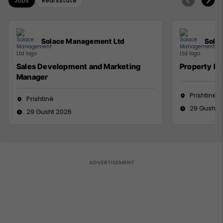
Jobs
Real Estate
Solace Management Ltd
Sola
Sales Development and Marketing
Property M
Manager
Prishtinë
Prishtinë
29 Gusht 
29 Gusht 2026