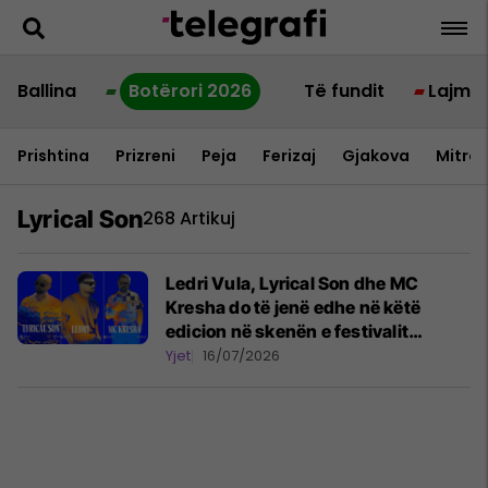
Ballina
Botërori 2026
Të fundit
Lajme
Prishtina
Prizreni
Peja
Ferizaj
Gjakova
Mitrov
Lyrical Son
268 Artikuj
Ledri Vula, Lyrical Son dhe MC
Kresha do të jenë edhe në këtë
edicion në skenën e festivalit
'Sunny Hill'
Yjet
16/07/2026