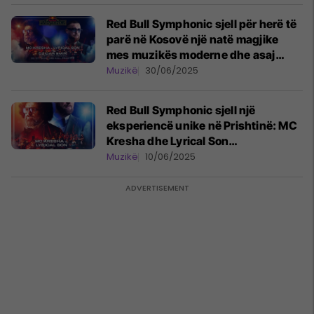
Red Bull Symphonic sjell për herë të
parë në Kosovë një natë magjike
mes muzikës moderne dhe asaj
klasike
Muzikë
30/06/2025
Red Bull Symphonic sjell një
eksperiencë unike në Prishtinë: MC
Kresha dhe Lyrical Son
bashkëpunojnë me orkestër
Muzikë
10/06/2025
simfonike