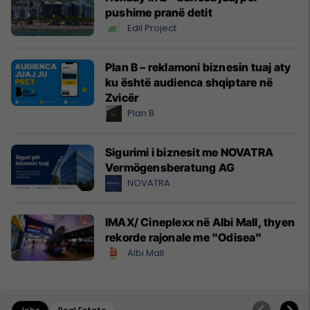
pushime pranë detit
Edil Project
Plan B – reklamoni biznesin tuaj aty
ku është audienca shqiptare në
Zvicër
Plan B
Sigurimi i biznesit me NOVATRA
Vermögensberatung AG
NOVATRA
IMAX/ Cineplexx në Albi Mall, thyen
rekorde rajonale me "Odisea"
Albi Mall