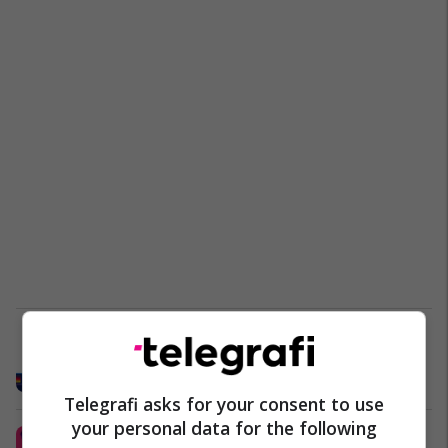
Në Prishtinë organizohet festë
madhështore për mërgatën
Yjet
28/07/2024
Telegrafi asks for your consent to use
your personal data for the following
Në Sunny Hill do të performojnë