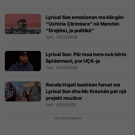
Lyrical Son emocionon me këngën
“Ushtria Çlirimtare” në Marshin
“Drejtësi, jo politikë”
Yjet
17/02/2026
Lyrical Son: Për mua hero nuk ishte
Spidermani, por UÇK-ja
Yjet
17/02/2026
Ronela Hajati bashkon forcat me
Lyrical Son dhe Mc Kreshën për një
projekt muzikor
Yjet
21/10/2025