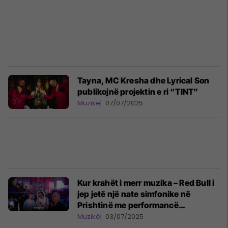
Tayna, MC Kresha dhe Lyrical Son
publikojnë projektin e ri “TINT”
Muzikë
07/07/2025
Kur krahët i merr muzika – Red Bull i
jep jetë një nate simfonike në
Prishtinë me performancë
mahnitëse nga MC Kresha dhe
Muzikë
03/07/2025
Lyrical Son