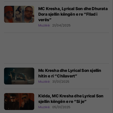
MC Kresha, Lyrical Son dhe Dhurata
Dora sjellin këngën e re “Fllad i
verës”
Muzikë
21/04/2025
Mc Kresha dhe Lyrical Son sjellin
hitin e ri “Chilavert”
Muzikë
31/01/2025
Kidda, MC Kresha dhe Lyrical Son
sjellin këngën e re “Si je”
Muzikë
05/01/2025