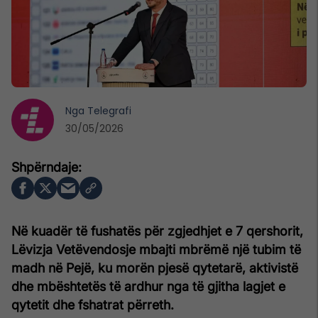
Nga
Telegrafi
30/05/2026
Në kuadër të fushatës për zgjedhjet e 7 qershorit,
Lëvizja Vetëvendosje mbajti mbrëmë një tubim të
madh në Pejë, ku morën pjesë qytetarë, aktivistë
dhe mbështetës të ardhur nga të gjitha lagjet e
qytetit dhe fshatrat përreth.