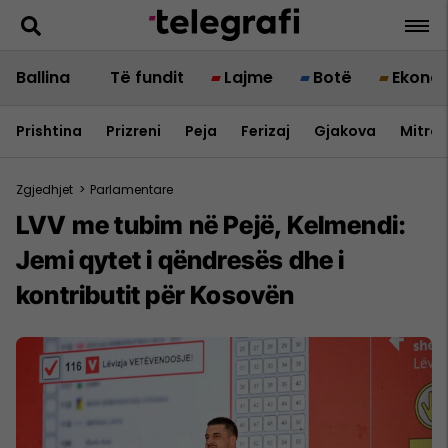
Ballina
Të fundit
Lajme
Botë
Ekono
Prishtina
Prizreni
Peja
Ferizaj
Gjakova
Mitrov
Zgjedhjet
>
Parlamentare
LVV me tubim në Pejë, Kelmendi:
Jemi qytet i qëndresës dhe i
kontributit për Kosovën