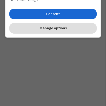
Lvv
Pejë
Taulant Kelmendi
Zgjedhjet 2026
Consent
Manage options