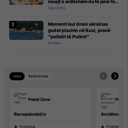
muajt e ardhshëm do të jenë të
pazakontë
Nga Bota
Momenti kur droni ukrainas
godet plazhin në Rusi, pranë
"pallatit të Putinit"
Evropa
Jobs
Real Estate
Padel Zone
Flex B
Recepsionist/e
Architect
Prishtine
Prishtinë