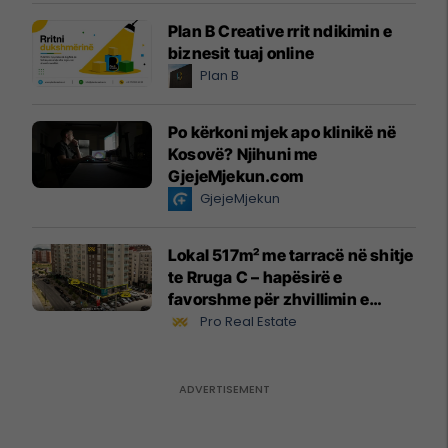
Plan B Creative rrit ndikimin e
biznesit tuaj online
Plan B
Po kërkoni mjek apo klinikë në
Kosovë? Njihuni me
GjejeMjekun.com
GjejeMjekun
Lokal 517m² me tarracë në shitje
te Rruga C – hapësirë e
favorshme për zhvillimin e
biznesit #15796
Pro Real Estate