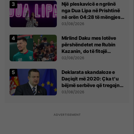
Një pleskavicë e ngrënë
nga Dua Lipa në Prishtinë
në orën 04:28 të mëngjesit
- dhe bota digjitale serbe
03/08/2026
shpall gjendjen e luftës
Mirlind Daku mes lotëve
përshëndetet me Rubin
Kazanin, do të fitojë
miliona te Spartak Moska
02/08/2026
​Deklarata skandaloze e
Daçiqit më 2020: Çka t'u
bëjmë serbëve që tregojnë
ku janë varrosur shqiptarët
03/08/2026
në Serbi