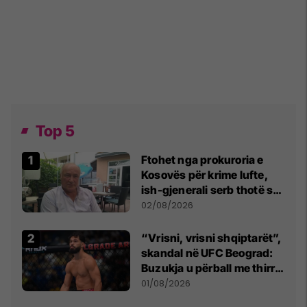
Top 5
Ftohet nga prokuroria e
Kosovës për krime lufte,
ish-gjenerali serb thotë se
dikush e tradhtoi në
02/08/2026
Beograd
“Vrisni, vrisni shqiptarët”,
skandal në UFC Beograd:
Buzukja u përball me thirrje
anti-shqiptare nga
01/08/2026
tribunat