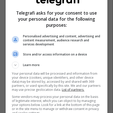
Telegrafi asks for your consent to use
your personal data for the following
purposes:
Personalised advertising and content, advertising and
content measurement, audience research and
services development
Store and/or access information on a device
Learn more
Your personal data will be processed and information from
your device (cookies, unique identifiers, and other device
data) may be stored by, accessed by and shared with 369
partners, or used specifically by this site. We and our partners
may use precise geolocation data.
List of partners.
Some vendors may process your personal data on the basis
of legitimate interest, which you can object to by managing
your options below. Look for a link at the bottom of this page
or in the site menu to manage or withdraw consent in privacy
and cookie settings.