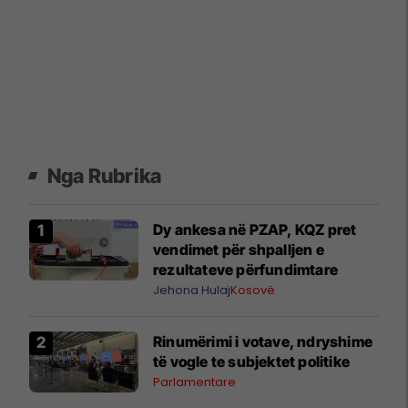
Nga Rubrika
Dy ankesa në PZAP, KQZ pret
vendimet për shpalljen e
rezultateve përfundimtare
Jehona Hulaj
Kosovë
Rinumërimi i votave, ndryshime
të vogle te subjektet politike
Parlamentare