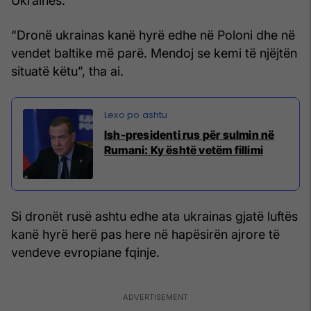
Ukrainës.
“Dronë ukrainas kanë hyrë edhe në Poloni dhe në
vendet baltike më parë. Mendoj se kemi të njëjtën
situatë këtu”, tha ai.
Ish-presidenti rus për sulmin në
Rumani: Ky është vetëm fillimi
Si dronët rusë ashtu edhe ata ukrainas gjatë luftës
kanë hyrë herë pas here në hapësirën ajrore të
vendeve evropiane fqinje.