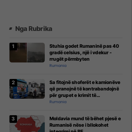
Nga Rubrika
Stuhia godet Rumaninë pas 40
gradë celsius, një i vdekur -
rrugët përmbyten
Rumania
Sa fitojnë shoferët e kamionëve
që pranojnë të kontrabandojnë
për grupet e krimit të
organizuar?
Rumania
Moldavia mund të bëhet pjesë e
Rumanisë nëse i bllokohet
integrimi në BE