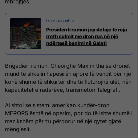
mbrojtjes.
Presidenti rumun jep detaje të reja
rreth sulmit me dron rus në një
ndërtesë banimi në Galati
Brigadieri rumun, Gheorghe Maxim tha se dronët
mund të shkelin hapësirën ajrore të vendit për një
kohë shumë të shkurtër dhe të fluturojnë ulët, nën
kapacitetet e radarëve, transmeton Telegrafi.
Ai shtoi se sistemi amerikan kundër-dron
MEROPS është në operim, por do të ishte shumë i
rrezikshëm për t’u përdorur në një qytet gjatë
mëngjesit.