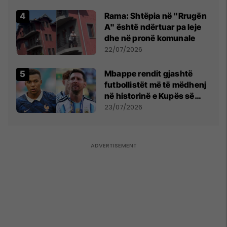
Kupës së Botës
Rama: Shtëpia në "Rrugën
A" është ndërtuar pa leje
dhe në pronë komunale
22/07/2026
Mbappe rendit gjashtë
futbollistët më të mëdhenj
në historinë e Kupës së
Botës, Messi mbetet i dyti
23/07/2026