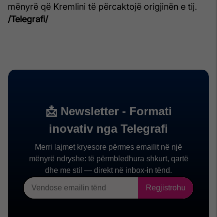
mënyrë që Kremlini të përcaktojë origjinën e tij.
/Telegrafi/