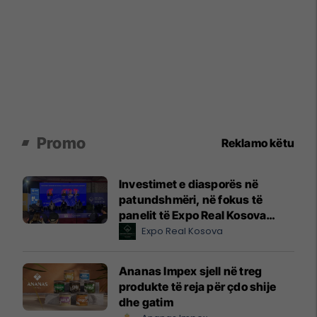
Promo
Reklamo këtu
Investimet e diasporës në
patundshmëri, në fokus të
panelit të Expo Real Kosova
2026
Expo Real Kosova
Ananas Impex sjell në treg
produkte të reja për çdo shije
dhe gatim