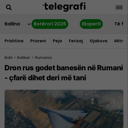
Ballina
Botërori 2026
Eksperti
Të fu
Prishtina
Prizreni
Peja
Ferizaj
Gjakova
Mitrov
Botë
>
Ballkan
>
Rumania
Dron rus godet banesën në Rumani
- çfarë dihet deri më tani