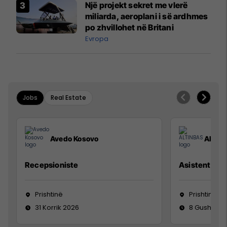
Një projekt sekret me vlerë
miliarda, aeroplani i së ardhmes
po zhvillohet në Britani
Evropa
Jobs
Real Estate
Avedo Kosovo
ALTIN
Recepsioniste
Asistente e S
Prishtinë
Prishtinë
31 Korrik 2026
8 Gusht 20