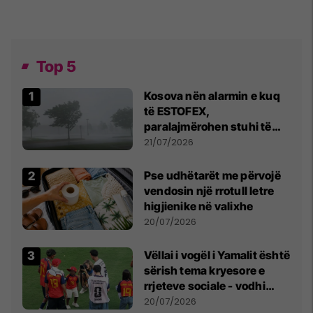
Top 5
Kosova nën alarmin e kuq
të ESTOFEX,
paralajmërohen stuhi të
fuqishme me breshër dhe
21/07/2026
erëra të forta
Pse udhëtarët me përvojë
vendosin një rrotull letre
higjienike në valixhe
20/07/2026
Vëllai i vogël i Yamalit është
sërish tema kryesore e
rrjeteve sociale - vodhi
vëmendjen pas finales së
20/07/2026