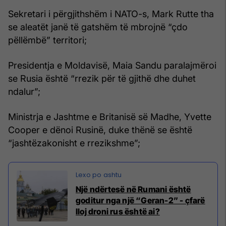
Sekretari i përgjithshëm i NATO-s, Mark Rutte tha
se aleatët janë të gatshëm të mbrojnë “çdo
pëllëmbë” territori;
Presidentja e Moldavisë, Maia Sandu paralajmëroi
se Rusia është “rrezik për të gjithë dhe duhet
ndalur”;
Ministrja e Jashtme e Britanisë së Madhe, Yvette
Cooper e dënoi Rusinë, duke thënë se është
“jashtëzakonisht e rrezikshme”;
Një ndërtesë në Rumani është
goditur nga një “Geran-2” - çfarë
lloj droni rus është ai?