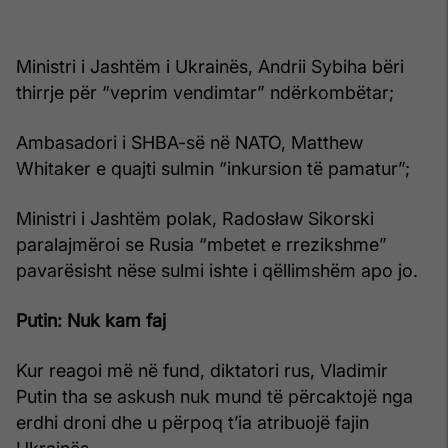
Ministri i Jashtëm i Ukrainës, Andrii Sybiha bëri
thirrje për “veprim vendimtar” ndërkombëtar;
Ambasadori i SHBA-së në NATO, Matthew
Whitaker e quajti sulmin “inkursion të pamatur”;
Ministri i Jashtëm polak, Radosław Sikorski
paralajmëroi se Rusia “mbetet e rrezikshme”
pavarësisht nëse sulmi ishte i qëllimshëm apo jo.
Putin: Nuk kam faj
Kur reagoi më në fund, diktatori rus, Vladimir
Putin tha se askush nuk mund të përcaktojë nga
erdhi droni dhe u përpoq t’ia atribuojë fajin