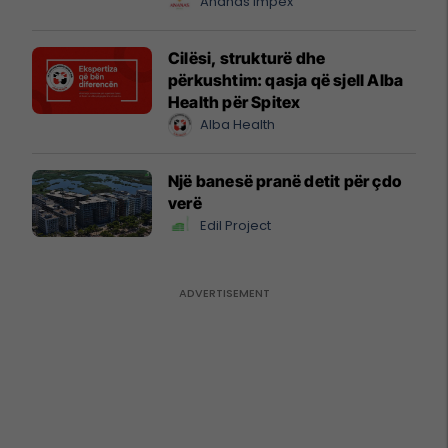
Ananas Impex
Cilësi, strukturë dhe
përkushtim: qasja që sjell Alba
Health për Spitex
Alba Health
Një banesë pranë detit për çdo
verë
Edil Project