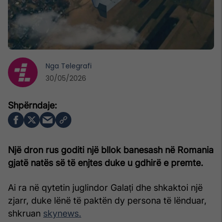
Nga
Telegrafi
30/05/2026
Një dron rus goditi një bllok banesash në Romania
gjatë natës së të enjtes duke u gdhirë e premte.
Ai ra në qytetin juglindor Galați dhe shkaktoi një
zjarr, duke lënë të paktën dy persona të lënduar,
shkruan
skynews.