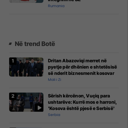
Rumania
Në trend Botë
Dritan Abazoviqi merret në
pyetje për dhënien e shtetësisë
së nderit biznesmenit kosovar
Mali i Zi
Sërish kërcënon, Vuçiq para
ushtarëve: Kurrë mos e harroni,
'Kosova është pjesë e Serbisë'
Serbia