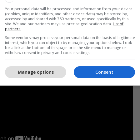
 origjinë ruse, ka shpërthyer në momentin e
Your personal data will be processed and information from your device
 në njoftimin e Ministrisë së Mbrojtjes të premten në
(cookies, unique identifiers, and other device data) may be stored by,
accessed by and shared with 369 partners, or used specifically by this
site. We and our partners may use precise geolocation data.
List of
partners.
shtë?
Some vendors may process your personal data on the basis of legitimate
interest, which you can object to by managing your options below. Look
for a link at the bottom of this page or in the site menu to manage or
withdraw consent in privacy and cookie settings.
Manage options
Consent