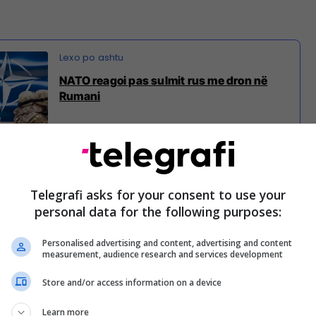
NATO reagoi pas sulmit rus me dron në
Rumani
uara të Ministrisë së Mbrojtjes, Ministrisë së
ërbimit të Inteligjencës rumun po vazhdojnë
Telegrafi asks for your consent to use your
 të ngjarjes në zonën e ndërtesës në Galați.
personal data for the following purposes:
rodhohen nga Rusia, janë zhvilluar mbi bazën e
Personalised advertising and content, advertising and content
measurement, audience research and services development
“Shahed” dhe përdoren gjerësisht nga Rusia që nga
ndër Ukrainës.
Store and/or access information on a device
neve të para, duket se e gjithë ngarkesa e dronit
Learn more