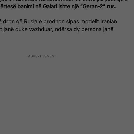
ërtesë banimi në Galați ishte një “Geran-2” rus.
jë dron që Rusia e prodhon sipas modelit iranian
t janë duke vazhduar, ndërsa dy persona janë