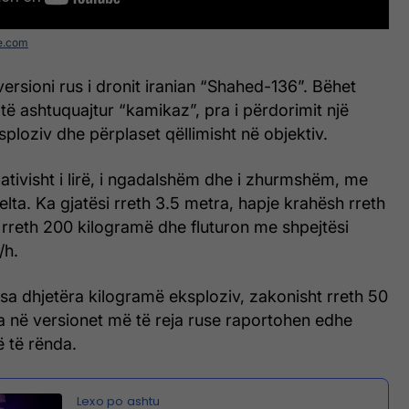
e.com
ersioni rus i dronit iranian “Shahed-136”. Bëhet
 të ashtuquajtur “kamikaz”, pra i përdorimit një
eksploziv dhe përplaset qëllimisht në objektiv.
lativisht i lirë, i ngadalshëm dhe i zhurmshëm, me
lta. Ka gjatësi rreth 3.5 metra, hapje krahësh rreth
 rreth 200 kilogramë dhe fluturon me shpejtësi
/h.
sa dhjetëra kilogramë eksploziv, zakonisht rreth 50
a në versionet më të reja ruse raportohen edhe
 të rënda.