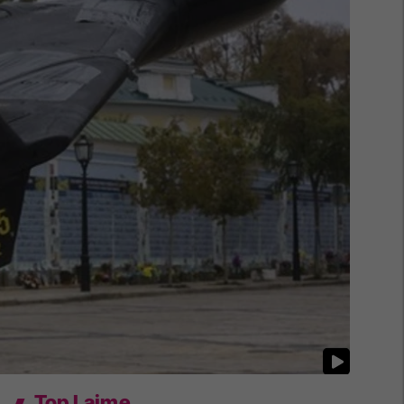
Top Lajme