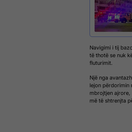
Navigimi i tij baz
të thotë se nuk 
fluturimit.
Një nga avantazhe
lejon përdorimin
mbrojtjen ajrore
më të shtrenjta pë