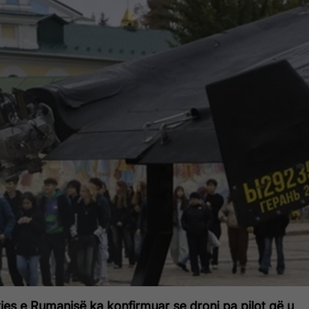
tjes e Rumanisë ka konfirmuar se droni pa pilot që u