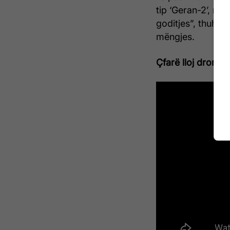
tip ‘Geran-2’, me
goditjes”, thuhet
mëngjes.
Çfarë lloj droni ë