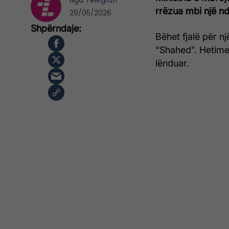
Nga
Telegrafi
rrëzua mbi një nd
29/05/2026
Bëhet fjalë për n
“Shahed”. Hetime
lënduar.