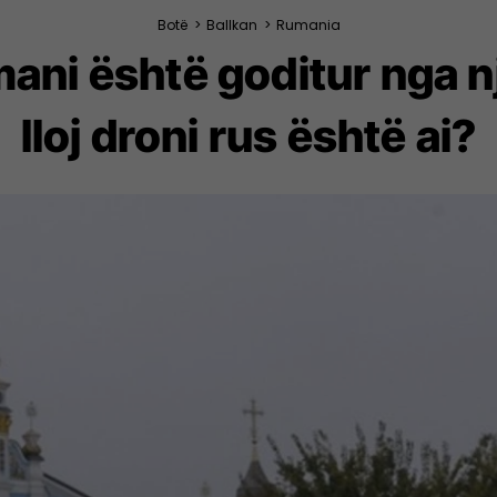
Botë
>
Ballkan
>
Rumania
ani është goditur nga n
lloj droni rus është ai?