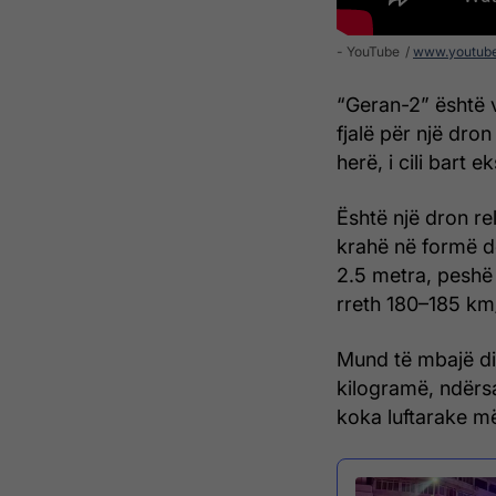
- YouTube
www.youtub
“Geran-2” është v
fjalë për një dron
herë, i cili bart 
Është një dron re
krahë në formë de
2.5 metra, peshë
rreth 180–185 km
Mund të mbajë di
kilogramë, ndërs
koka luftarake më