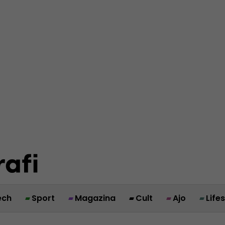
ech
Sport
Magazina
Cult
Ajo
Life