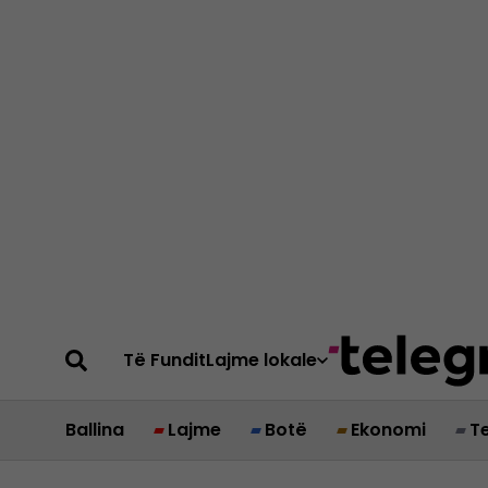
Të Fundit
Lajme lokale
Ballina
Lajme
Botë
Ekonomi
T