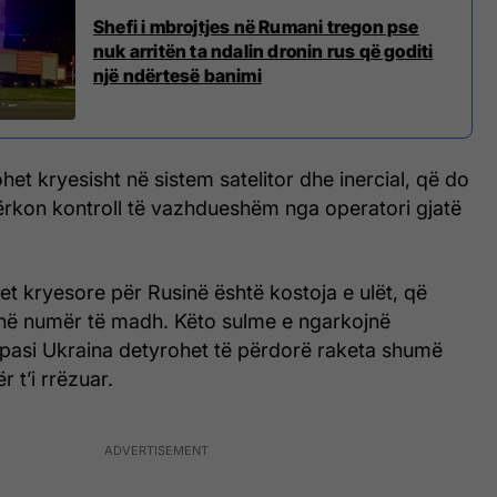
Shefi i mbrojtjes në Rumani tregon pse
nuk arritën ta ndalin dronin rus që goditi
një ndërtesë banimi
ohet kryesisht në sistem satelitor dhe inercial, që do
kërkon kontroll të vazhdueshëm nga operatori gjatë
t kryesore për Rusinë është kostoja e ulët, që
 në numër të madh. Këto sulme e ngarkojnë
, pasi Ukraina detyrohet të përdorë raketa shumë
r t’i rrëzuar.