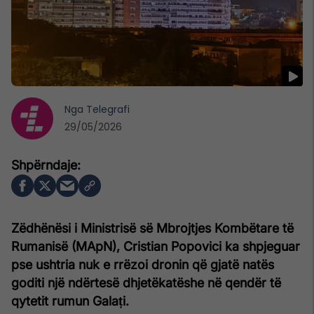
Nga
Telegrafi
29/05/2026
Zëdhënësi i Ministrisë së Mbrojtjes Kombëtare të
Rumanisë (MApN), Cristian Popovici ka shpjeguar
pse ushtria nuk e rrëzoi dronin që gjatë natës
goditi një ndërtesë dhjetëkatëshe në qendër të
qytetit rumun Galați.