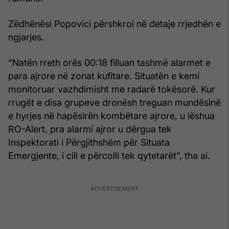
Zëdhënësi Popovici përshkroi në detaje rrjedhën e
ngjarjes.
“Natën rreth orës 00:18 filluan tashmë alarmet e
para ajrore në zonat kufitare. Situatën e kemi
monitoruar vazhdimisht me radarë tokësorë. Kur
rrugët e disa grupeve dronësh treguan mundësinë
e hyrjes në hapësirën kombëtare ajrore, u lëshua
RO-Alert, pra alarmi ajror u dërgua tek
Inspektorati i Përgjithshëm për Situata
Emergjente, i cili e përcolli tek qytetarët”, tha ai.