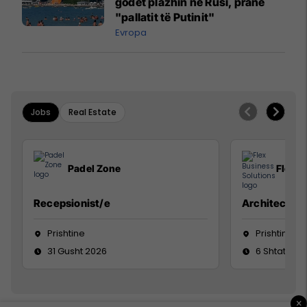
godet plazhin në Rusi, pranë
"pallatit të Putinit"
Evropa
Jobs
Real Estate
Padel Zone
Flex B
Recepsionist/e
Architect
Prishtine
Prishtinë
31 Gusht 2026
6 Shtator 2
×