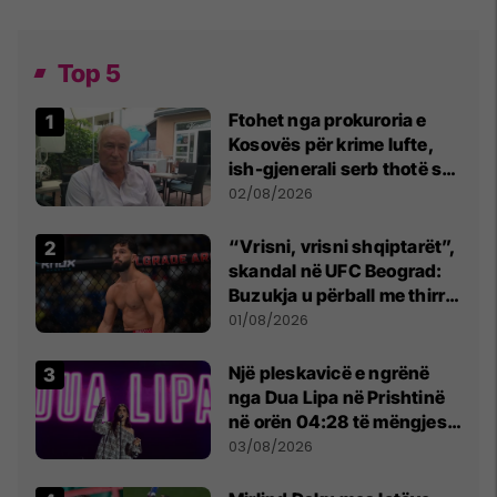
Top 5
Ftohet nga prokuroria e
Kosovës për krime lufte,
ish-gjenerali serb thotë se
dikush e tradhtoi në
02/08/2026
Beograd
“Vrisni, vrisni shqiptarët”,
skandal në UFC Beograd:
Buzukja u përball me thirrje
anti-shqiptare nga
01/08/2026
tribunat
Një pleskavicë e ngrënë
nga Dua Lipa në Prishtinë
në orën 04:28 të mëngjesit
- dhe bota digjitale serbe
03/08/2026
shpall gjendjen e luftës