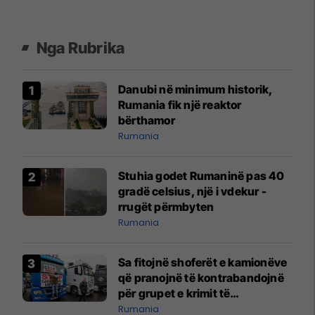
Nga Rubrika
Danubi në minimum historik,
Rumania fik një reaktor
bërthamor
Rumania
Stuhia godet Rumaninë pas 40
gradë celsius, një i vdekur -
rrugët përmbyten
Rumania
Sa fitojnë shoferët e kamionëve
që pranojnë të kontrabandojnë
për grupet e krimit të
organizuar?
Rumania