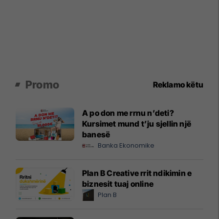
Promo
Reklamo këtu
A po don me rrnu n’deti?
Kursimet mund t’ju sjellin një
banesë
Banka Ekonomike
Plan B Creative rrit ndikimin e
biznesit tuaj online
Plan B