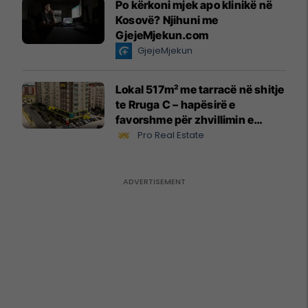
Po kërkoni mjek apo klinikë në
Kosovë? Njihuni me
GjejeMjekun.com
GjejeMjekun
Lokal 517m² me tarracë në shitje
te Rruga C – hapësirë e
favorshme për zhvillimin e
biznesit #15796
Pro Real Estate