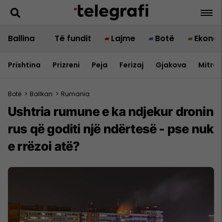
Ballina
Të fundit
Lajme
Botë
Ekono
Prishtina
Prizreni
Peja
Ferizaj
Gjakova
Mitrov
Botë
>
Ballkan
>
Rumania
Ushtria rumune e ka ndjekur dronin
rus që goditi një ndërtesë - pse nuk
e rrëzoi atë?