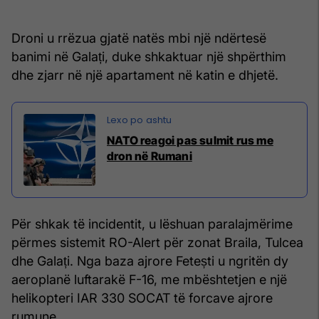
Droni u rrëzua gjatë natës mbi një ndërtesë
banimi në Galați, duke shkaktuar një shpërthim
dhe zjarr në një apartament në katin e dhjetë.
NATO reagoi pas sulmit rus me
dron në Rumani
Për shkak të incidentit, u lëshuan paralajmërime
përmes sistemit RO-Alert për zonat Braila, Tulcea
dhe Galați. Nga baza ajrore Fetești u ngritën dy
aeroplanë luftarakë F-16, me mbështetjen e një
helikopteri IAR 330 SOCAT të forcave ajrore
rumune.