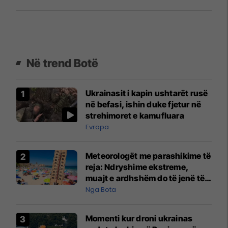
Në trend Botë
Ukrainasit i kapin ushtarët rusë
në befasi, ishin duke fjetur në
strehimoret e kamufluara
Evropa
Meteorologët me parashikime të
reja: Ndryshime ekstreme,
muajt e ardhshëm do të jenë të
pazakontë
Nga Bota
Momenti kur droni ukrainas