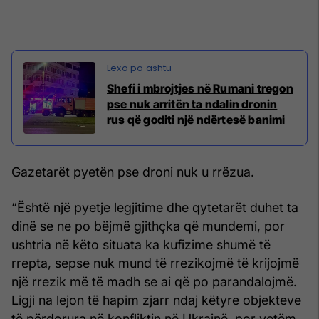
Shefi i mbrojtjes në Rumani tregon
pse nuk arritën ta ndalin dronin
rus që goditi një ndërtesë banimi
Gazetarët pyetën pse droni nuk u rrëzua.
“Është një pyetje legjitime dhe qytetarët duhet ta
dinë se ne po bëjmë gjithçka që mundemi, por
ushtria në këto situata ka kufizime shumë të
rrepta, sepse nuk mund të rrezikojmë të krijojmë
një rrezik më të madh se ai që po parandalojmë.
Ligji na lejon të hapim zjarr ndaj këtyre objekteve
të përdorura në konfliktin në Ukrainë, por vetëm