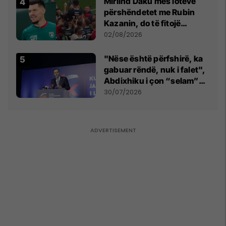
Mirlind Daku mes lotëve
përshëndetet me Rubin
Kazanin, do të fitojë
miliona te Spartak Moska
02/08/2026
"Nëse është përfshirë, ka
gabuar rëndë, nuk i falet",
Abdixhiku i çon “selam”
Përparim Ramës
30/07/2026