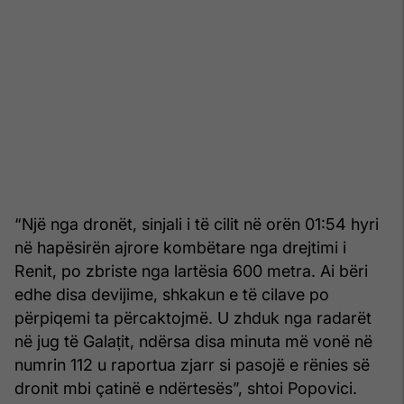
“Një nga dronët, sinjali i të cilit në orën 01:54 hyri
në hapësirën ajrore kombëtare nga drejtimi i
Renit, po zbriste nga lartësia 600 metra. Ai bëri
edhe disa devijime, shkakun e të cilave po
përpiqemi ta përcaktojmë. U zhduk nga radarët
në jug të Galațit, ndërsa disa minuta më vonë në
numrin 112 u raportua zjarr si pasojë e rënies së
dronit mbi çatinë e ndërtesës”, shtoi Popovici.