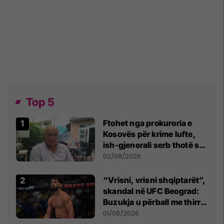
Top 5
Ftohet nga prokuroria e
Kosovës për krime lufte,
ish-gjenerali serb thotë se
dikush e tradhtoi në
02/08/2026
Beograd
“Vrisni, vrisni shqiptarët”,
skandal në UFC Beograd:
Buzukja u përball me thirrje
anti-shqiptare nga
01/08/2026
tribunat