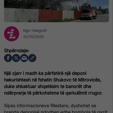
Nga
Telegrafi
30/05/2026
Një zjarr i madh ka përfshirë një deponi
hekurishtesh në fshatin Shukovc të Mitrovicës,
duke shkaktuar shqetësim te banorët dhe
ndërprerje të përkohshme të qarkullimit rrugor.
Sipas informacioneve fillestare, dyshohet se
brenda deponisë ndodhen edhe bombola të gazit.