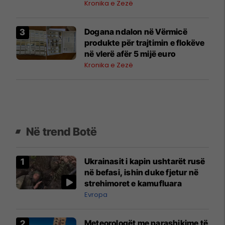
rëndë
Kronika e Zezë
Dogana ndalon në Vërmicë
produkte për trajtimin e flokëve
në vlerë afër 5 mijë euro
Kronika e Zezë
Në trend Botë
Ukrainasit i kapin ushtarët rusë
në befasi, ishin duke fjetur në
strehimoret e kamufluara
Evropa
Meteorologët me parashikime të