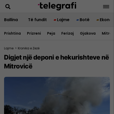
Ballina
Të fundit
Lajme
Botë
Ekono
Prishtina
Prizreni
Peja
Ferizaj
Gjakova
Mitrov
Lajme
>
Kronika e Zezë
​Digjet një deponi e hekurishteve në
Mitrovicë