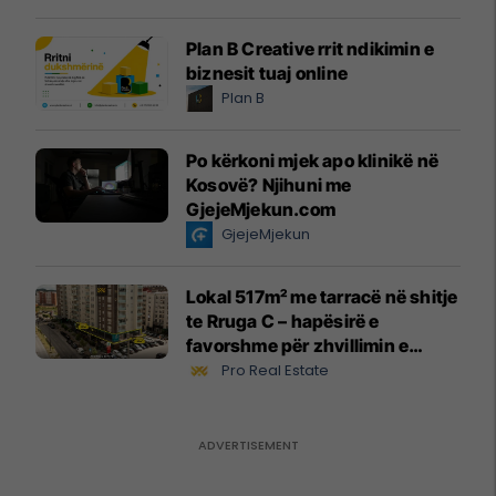
Plan B Creative rrit ndikimin e
biznesit tuaj online
Plan B
Po kërkoni mjek apo klinikë në
Kosovë? Njihuni me
GjejeMjekun.com
GjejeMjekun
Lokal 517m² me tarracë në shitje
te Rruga C – hapësirë e
favorshme për zhvillimin e
biznesit #15796
Pro Real Estate