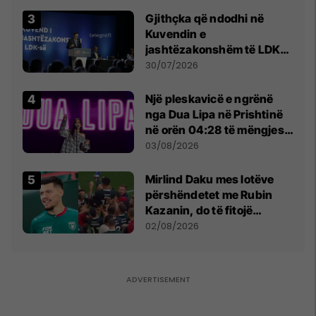
Gjithçka që ndodhi në
Kuvendin e
jashtëzakonshëm të LDK-
së
30/07/2026
Një pleskavicë e ngrënë
nga Dua Lipa në Prishtinë
në orën 04:28 të mëngjesit
- dhe bota digjitale serbe
03/08/2026
shpall gjendjen e luftës
Mirlind Daku mes lotëve
përshëndetet me Rubin
Kazanin, do të fitojë
miliona te Spartak Moska
02/08/2026