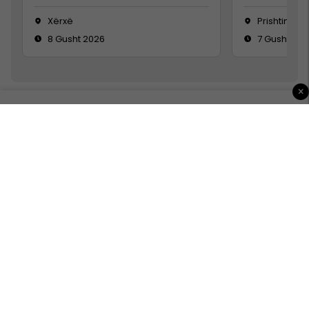
Xërxë
Prishtinë
8 Gusht 2026
7 Gusht 20
×