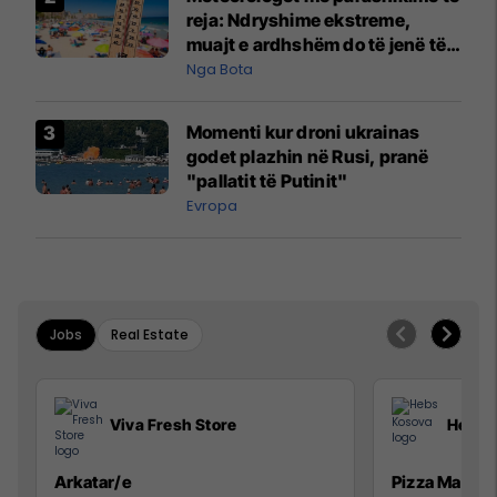
reja: Ndryshime ekstreme,
muajt e ardhshëm do të jenë të
pazakontë
Nga Bota
Momenti kur droni ukrainas
godet plazhin në Rusi, pranë
"pallatit të Putinit"
Evropa
Jobs
Real Estate
Viva Fresh Store
Hebs 
Arkatar/e
Pizza Man