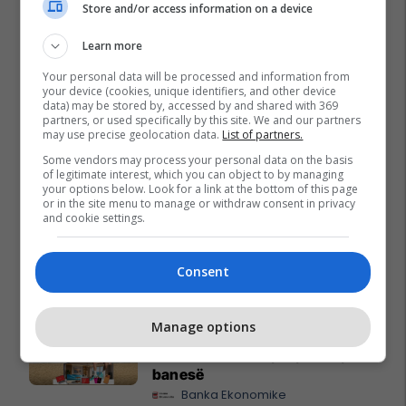
Store and/or access information on a device
Learn more
Your personal data will be processed and information from
your device (cookies, unique identifiers, and other device
data) may be stored by, accessed by and shared with 369
partners, or used specifically by this site. We and our partners
may use precise geolocation data.
List of partners.
Some vendors may process your personal data on the basis
of legitimate interest, which you can object to by managing
your options below. Look for a link at the bottom of this page
or in the site menu to manage or withdraw consent in privacy
and cookie settings.
Consent
Promo
Reklamo këtu
Manage options
A po don me rrnu n’deti?
Kursimet mund t’ju sjellin një
banesë
Banka Ekonomike