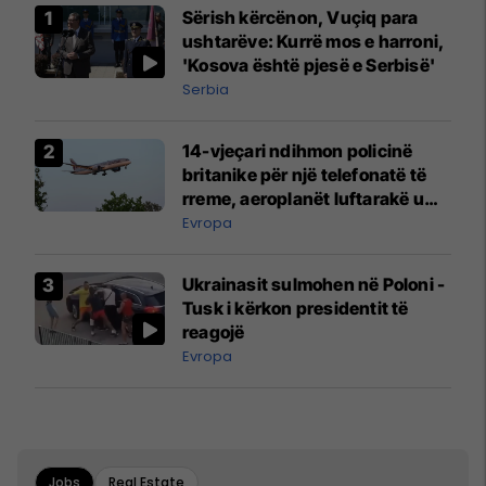
Sërish kërcënon, Vuçiq para
ushtarëve: Kurrë mos e harroni,
'Kosova është pjesë e Serbisë'
Serbia
14-vjeçari ndihmon policinë
britanike për një telefonatë të
rreme, aeroplanët luftarakë u
ngritën në ajër për të
Evropa
interceptuar fluturaken e Qatar
Airways që po shkonte drejt
Ukrainasit sulmohen në Poloni -
Mançesterit
Tusk i kërkon presidentit të
reagojë
Evropa
Jobs
Real Estate