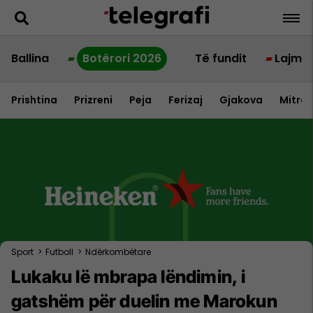
Ballina
Botërori 2026
Të fundit
Lajme
Prishtina
Prizreni
Peja
Ferizaj
Gjakova
Mitrov
Sport
>
Futboll
>
Ndërkombëtare
Lukaku lë mbrapa lëndimin, i
gatshëm për duelin me Marokun