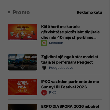
Promo
Reklamo këtu
Këtë herë me kartelë
gërvishtëse plotësisht digjitale
dhe mbi 40 mijë shpërblime
instant!
Meridian
Zgjidhni një nga katër modelet
tuaja të preferuara Peugeot
Peugot Kosova
IPKO vazhdon partneritetin me
Sunny Hill Festival 2026
IPKO
EXPO DIASPORA 2026 mbahet