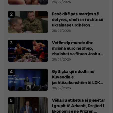
26/07/2026
Pesë ditë pas marrjes së
detyrës, shefi i ri i ushtrisë
ukrainase urdhëron
kontroll të madh
26/07/2026
Vetëm dy raunde dhe
miliona euro në xhep,
zbulohet sa fituan Joshua
e Prenga
26/07/2026
Gjithçka që ndodhi në
Kuvendin e
jashtëzakonshëm të LDK-
së
30/07/2026
Vëllai iu etiketua si pjesëtar
i grupit të Arkanit, Drejtori i
Ekonomisë në Prizren