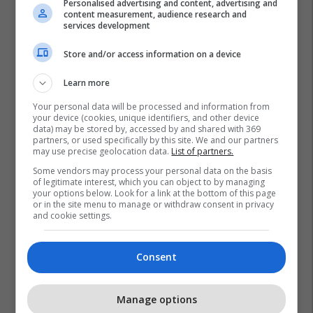
Personalised advertising and content, advertising and
content measurement, audience research and
services development
Store and/or access information on a device
Learn more
Your personal data will be processed and information from
your device (cookies, unique identifiers, and other device
data) may be stored by, accessed by and shared with 369
partners, or used specifically by this site. We and our partners
may use precise geolocation data.
List of partners.
Roberto Martinez
Romelu Lukaku
Some vendors may process your personal data on the basis
of legitimate interest, which you can object to by managing
Kombëtarja E Belgjikës
Katar 2022
your options below. Look for a link at the bottom of this page
or in the site menu to manage or withdraw consent in privacy
and cookie settings.
Consent
Manage options