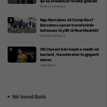
që ka shkaktuar revoltë globale
Ndërkombëtare
Nga Bernabeu në Camp Nou?
Barcelona synon transferimin
befasues të yllit të Real Madridit
Ndërkombëtare
Olti Hyseni bën hapin e madh në
karrierë, transferohet te gjiganti
danez
Ligat tjera
Në trend Botë