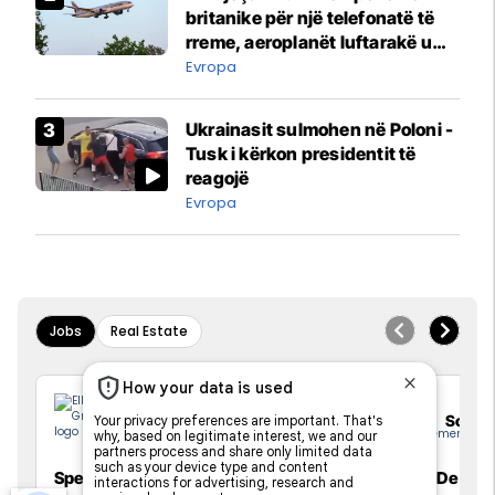
britanike për një telefonatë të
rreme, aeroplanët luftarakë u
ngritën në ajër për të
Evropa
interceptuar fluturaken e Qatar
Airways që po shkonte drejt
Ukrainasit sulmohen në Poloni -
Mançesterit
Tusk i kërkon presidentit të
reagojë
Evropa
Jobs
Real Estate
Elkos Group
Solac
Specialist Mishi (Kasap)
Sales Devel