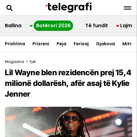
Ballina
Botërori 2026
Të fundit
Lajme
Prishtina
Prizreni
Peja
Ferizaj
Gjakova
Mitrov
Magazina
>
Yjet
Lil Wayne blen rezidencën prej 15,4
milionë dollarësh, afër asaj të Kylie
Jenner