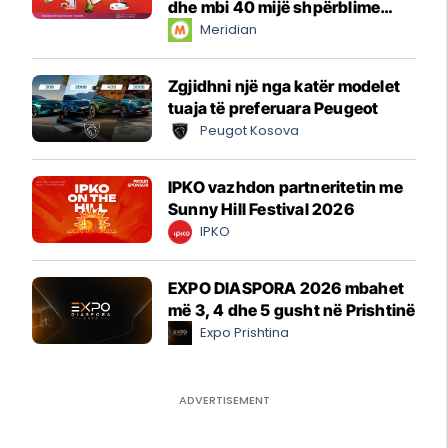
dhe mbi 40 mijë shpërblime
instant!
Meridian
Zgjidhni një nga katër modelet
tuaja të preferuara Peugeot
Peugot Kosova
IPKO vazhdon partneritetin me
Sunny Hill Festival 2026
IPKO
EXPO DIASPORA 2026 mbahet
më 3, 4 dhe 5 gusht në Prishtinë
Expo Prishtina