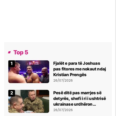
Top 5
Fjalët e para të Joshuas
pas fitores me nokaut ndaj
Kristian Prengës
26/07/2026
Pesë ditë pas marrjes së
detyrës, shefi i ri i ushtrisë
ukrainase urdhëron
kontroll të madh
26/07/2026