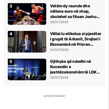
Vetëm dy raunde dhe
miliona euro në xhep,
zbulohet sa fituan Joshua
e Prenga
26/07/2026
Vëllai iu etiketua si pjesëtar
i grupit të Arkanit, Drejtori i
Ekonomisë në Prizren
mohon pretendimet
24/07/2026
Gjithçka që ndodhi në
Kuvendin e
jashtëzakonshëm të LDK-
së
30/07/2026