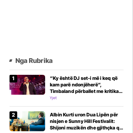
Nga Rubrika
“Ky është DJ set-i më i keq që
kam parë ndonjëherë”,
Timbaland përballet me kritika
për performancat në festivalet
Yjet
evropiane
Albin Kurti uron Dua Lipën për
nisjen e Sunny Hill Festivalit:
Shijoni muzikën dhe gjithçka që