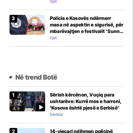
ofrojnë Prishtina e Kosova
Yjet
Policia e Kosovës ndërmerr
masa në aspektin e sigurisë, për
mbarëvajtjen e festivalit ‘Sunny
Hill-2026’
Yjet
Në trend Botë
Sërish kërcënon, Vuçiq para
ushtarëve: Kurrë mos e harroni,
'Kosova është pjesë e Serbisë'
Serbia
14-vjeçari ndihmon policinë