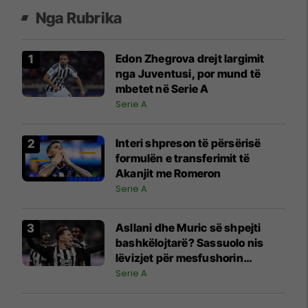
Nga Rubrika
Edon Zhegrova drejt largimit
nga Juventusi, por mund të
mbetet në Serie A
Serie A
Interi shpreson të përsërisë
formulën e transferimit të
Akanjit me Romeron
Serie A
Asllani dhe Muric së shpejti
bashkëlojtarë? Sassuolo nis
lëvizjet për mesfushorin
shqiptar
Serie A