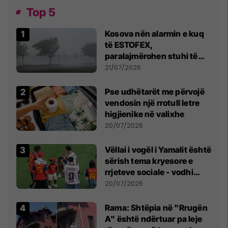
Top 5
Kosova nën alarmin e kuq
të ESTOFEX,
paralajmërohen stuhi të
fuqishme me breshër dhe
21/07/2026
erëra të forta
Pse udhëtarët me përvojë
vendosin një rrotull letre
higjienike në valixhe
20/07/2026
Vëllai i vogël i Yamalit është
sërish tema kryesore e
rrjeteve sociale - vodhi
vëmendjen pas finales së
20/07/2026
Kupës së Botës
Rama: Shtëpia në "Rrugën
A" është ndërtuar pa leje