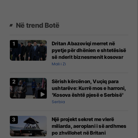
Në trend Botë
Dritan Abazoviqi merret në
pyetje për dhënien e shtetësisë
së nderit biznesmenit kosovar
Mali i Zi
Sërish kërcënon, Vuçiq para
ushtarëve: Kurrë mos e harroni,
'Kosova është pjesë e Serbisë'
Serbia
Një projekt sekret me vlerë
miliarda, aeroplani i së ardhmes
po zhvillohet në Britani