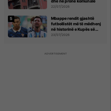
dhe në pronë komunale
22/07/2026
Mbappe rendit gjashtë
futbollistët më të mëdhenj
në historinë e Kupës së
Botës, Messi mbetet i dyti
23/07/2026