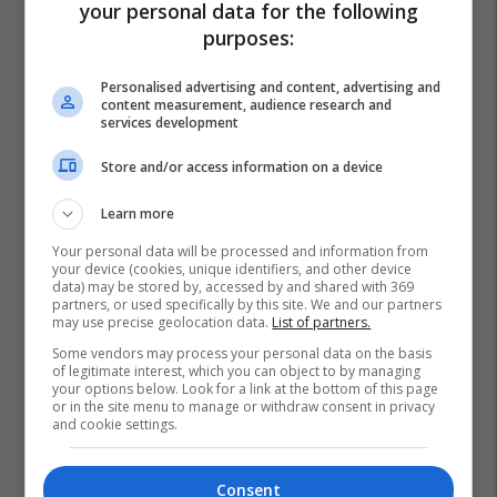
your personal data for the following
Transferimet
Juventus
purposes:
Personalised advertising and content, advertising and
content measurement, audience research and
services development
Store and/or access information on a device
Learn more
Your personal data will be processed and information from
your device (cookies, unique identifiers, and other device
data) may be stored by, accessed by and shared with 369
partners, or used specifically by this site. We and our partners
may use precise geolocation data.
List of partners.
Some vendors may process your personal data on the basis
of legitimate interest, which you can object to by managing
your options below. Look for a link at the bottom of this page
or in the site menu to manage or withdraw consent in privacy
and cookie settings.
Consent