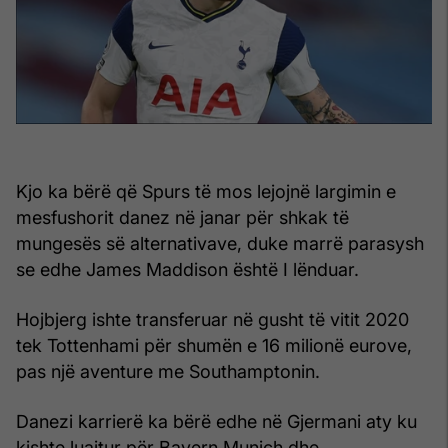
Kjo ka bërë që Spurs të mos lejojnë largimin e
mesfushorit danez në janar për shkak të
mungesës së alternativave, duke marrë parasysh
se edhe James Maddison është I lënduar.
Hojbjerg ishte transferuar në gusht të vitit 2020
tek Tottenhami për shumën e 16 milionë eurove,
pas një aventure me Southamptonin.
Danezi karrierë ka bërë edhe në Gjermani aty ku
kishte luajtur për Bayern Munich dhe