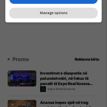
Manage options
Promo
Reklamo këtu
Investimet e diasporës në
patundshmëri, në fokus të
panelit të Expo Real Kosova
2026
Expo Real Kosova
Ananas Impex sjell në treg