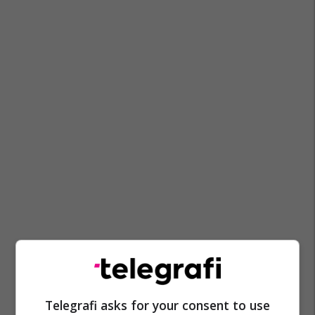
Telegrafi asks for your consent to use
Rodrigo Bentancur
Pierre Emile Hojbjerg