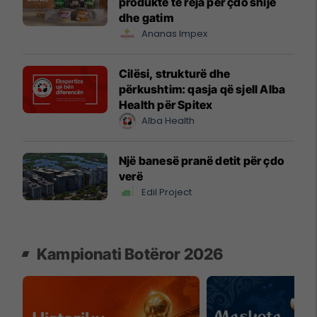
produkte të reja për çdo shije
dhe gatim
Ananas Impex
Cilësi, strukturë dhe
përkushtim: qasja që sjell Alba
Health për Spitex
Alba Health
Një banesë pranë detit për çdo
verë
Edil Project
Kampionati Botëror 2026