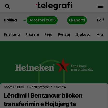
Ballina
Botërori 2026
Eksperti
Të fu
Prishtina
Prizreni
Peja
Ferizaj
Gjakova
Mitrov
Sport
>
Futboll
>
Ndërkombëtare
>
Serie A
Lëndimi i Bentancur bllokon
transferimin e Hojbjerg te