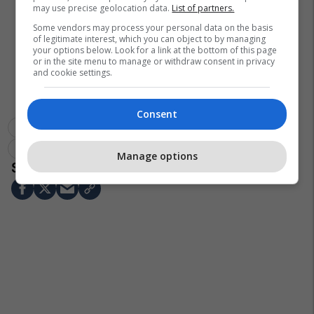
may use precise geolocation data.
List of partners.
Some vendors may process your personal data on the basis
of legitimate interest, which you can object to by managing
your options below. Look for a link at the bottom of this page
or in the site menu to manage or withdraw consent in privacy
and cookie settings.
Consent
Paul Scholes
Cole Palmer
Man Utd
Premier League
Chelsea
Transferimet
Manage options