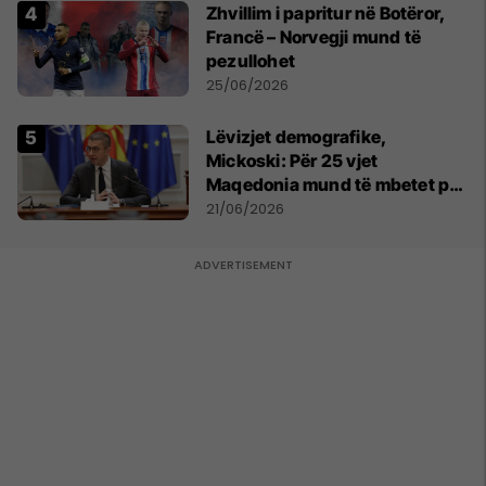
Zhvillim i papritur në Botëror,
Francë – Norvegji mund të
pezullohet
25/06/2026
Lëvizjet demografike,
Mickoski: Për 25 vjet
Maqedonia mund të mbetet pa
150 mijë deri në 250 mijë
21/06/2026
banorë