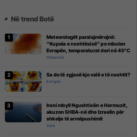
Në trend Botë
Meteorologët paralajmërojnë:
“Kupola e nxehtësisë” po mbulon
Evropën, temperaturat deri në 45°C
Shkencë
Sa do të zgjasë kjo valë e të nxehtit?
Evropa
Irani mbyll Ngushticën e Hormuzit,
akuzon SHBA-në dhe Izraelin për
shkelje të armëpushimit
Azia