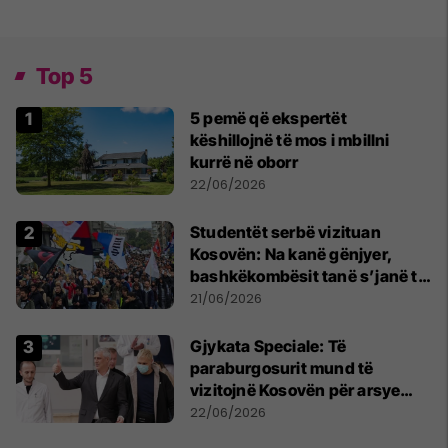
Top 5
5 pemë që ekspertët
këshillojnë të mos i mbillni
kurrë në oborr
22/06/2026
Studentët serbë vizituan
Kosovën: Na kanë gënjyer,
bashkëkombësit tanë s’janë të
shtypur
21/06/2026
​Gjykata Speciale: Të
paraburgosurit mund të
vizitojnë Kosovën për arsye
humanitare
22/06/2026