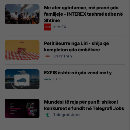
Më afër qytetarëve, më pranë çdo
familjeje – INTEREX tashmë edhe në
Shtime
InterEX
Petit Beurre nga Liri - shija që
kompleton çdo ëmbëlsirë
Liri Prizren
EXFIS është në çdo vend me ty
EXFIS
Mundësi të reja për punë: shikoni
konkurset e fundit në Telegrafi Jobs
Telegrafi Jobs