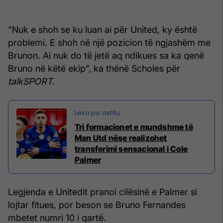
“Nuk e shoh se ku luan ai për United, ky është
problemi. E shoh në një pozicion të ngjashëm me
Brunon. Ai nuk do të jetë aq ndikues sa ka qenë
Bruno në këtë ekip”, ka thënë Scholes për
talkSPORT
.
Tri formacionet e mundshme të
Man Utd nëse realizohet
transferimi sensacional i Cole
Palmer
Legjenda e Unitedit pranoi cilësinë e Palmer si
lojtar fitues, por beson se Bruno Fernandes
mbetet numri 10 i qartë.