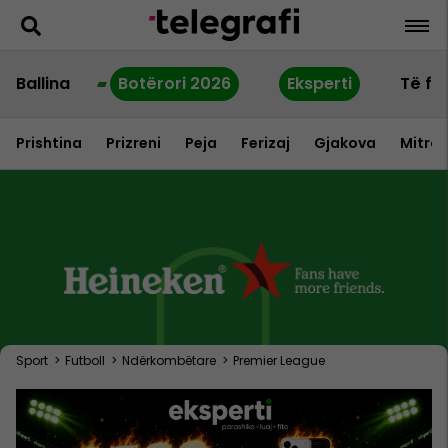
Ballina
Botërori 2026
Eksperti
Të fu
Prishtina
Prizreni
Peja
Ferizaj
Gjakova
Mitrov
Sport
>
Futboll
>
Ndërkombëtare
>
Premier League