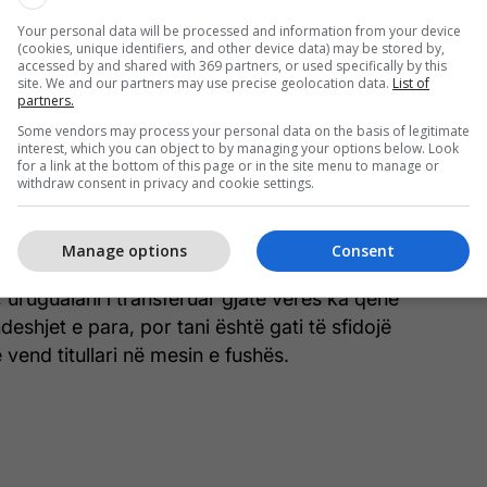
uke humbur 2-0 dhe gjithashtu u mposht nga
Your personal data will be processed and information from your device
ultat 3-2.
(cookies, unique identifiers, and other device data) may be stored by,
accessed by and shared with 369 partners, or used specifically by this
site. We and our partners may use precise geolocation data.
List of
partners.
Some vendors may process your personal data on the basis of legitimate
interest, which you can object to by managing your options below. Look
Londra i takon Bluve, Chelsea
for a link at the bottom of this page or in the site menu to manage or
fiton derbin ndaj Arsenalit
withdraw consent in privacy and cookie settings.
Manage options
Consent
, uruguaiani i transferuar gjatë verës ka qenë
deshjet e para, por tani është gati të sfidojë
vend titullari në mesin e fushës.