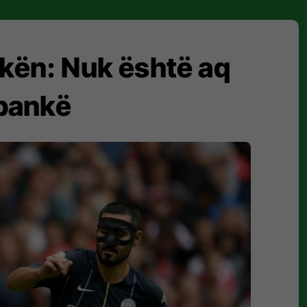
akën: Nuk është aq
 bankë