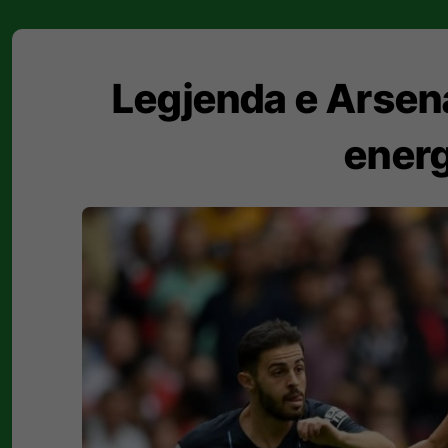
Legjenda e Arsena
energ