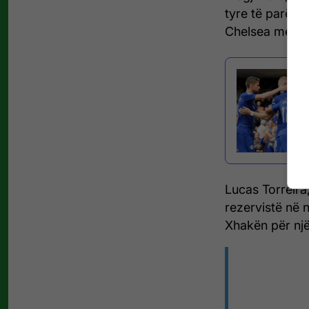
tyre të parë d
Chelsea me rez
Lucas Torreira
rezervistë në n
Xhakën për një 