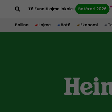
Të Fundit
Lajme lokale
Botërori 2026
Ballina
Lajme
Botë
Ekonomi
T