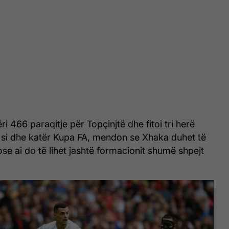
bëri 466 paraqitje për Topçinjtë dhe fitoi tri herë
 si dhe katër Kupa FA, mendon se Xhaka duhet të
se ai do të lihet jashtë formacionit shumë shpejt