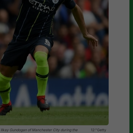
Ilkay Gundogan of Manchester City during the
12:"Getty