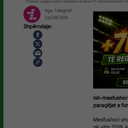
Premier League match between Arsenal FC and Manchester City 
Nga
Telegrafi
24/08/2018
Ish-mesfushori 
paraqitjet e fu
Mesfushori shqi
në vitin 2016, k