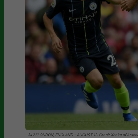
342:"LONDON, ENGLAND - AUGUST 12: Granit Xhaka of Arsenal ru