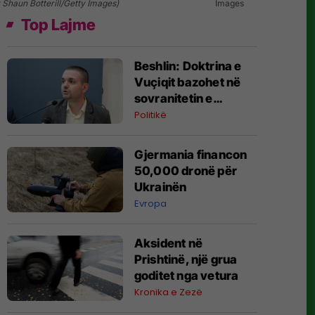
Shaun Botterill/Getty Images)
Images
Top Lajme
Beshlin: Doktrina e
Vuçiqit bazohet në
sovranitetin e
kufizuar të shteteve
Politikë
fqinje
Gjermania financon
50,000 dronë për
Ukrainën
Evropa
Aksident në
Prishtinë, një grua
goditet nga vetura
Kronika e Zezë