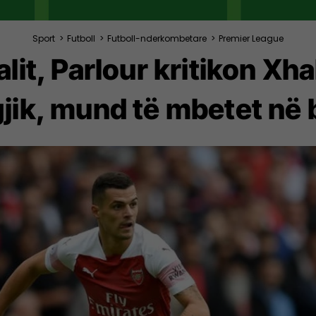
Sport
>
Futboll
>
Futboll-nderkombetare
>
Premier League
lit, Parlour kritikon Xh
jik, mund të mbetet në