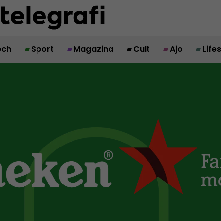
ech
Sport
Magazina
Cult
Ajo
Life