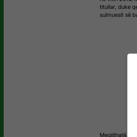
titullar, duke 
sulmuesit së 
Megjithatë, Ar