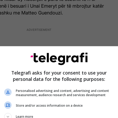
qenë i besuari i Unai Emeryt për të mbrojtur katër
bashku me Matteo Guendouzi.
Telegrafi asks for your consent to use your
personal data for the following purposes:
Personalised advertising and content, advertising and content
measurement, audience research and services development
Store and/or access information on a device
senali kapitulloi kundër Man Cityt në ndeshjen e
Learn more