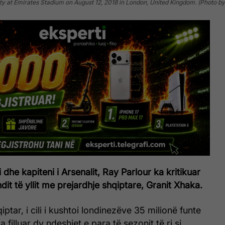
at Emirates Stadium on August 12, 2018 in London, United Kingdom. (Photo by 
dhe kapiteni i Arsenalit, Ray Parlour ka kritikuar
ndit të yllit me prejardhje shqiptare, Granit Xhaka.
ptar, i cili i kushtoi londinezëve 35 milionë funte
a filluar dy ndeshjet e para të sezonit të ri si