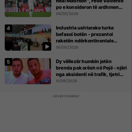
Real Madridin”, Fede Valverde
po e konsideron të ardhmen
pas sherrit me Tchouamenin
09/05/2026
Industria ushtarake turke
befasoi botën - prezantoi
raketën ndërkontinentale
vendase
05/05/2026
Dy vëllezër humbin jetën
brenda pak orësh në Pejë - njëri
nga aksidenti në trafik, tjetri
nga sëmundja
10/05/2026