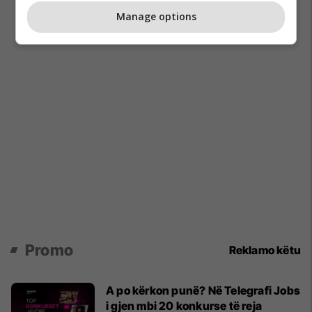
Manage options
Promo
Reklamo këtu
A po kërkon punë? Në Telegrafi Jobs
i gjen mbi 20 konkurse të reja