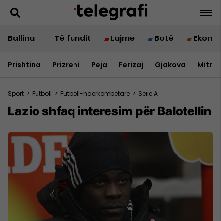
Ballina
Të fundit
Lajme
Botë
Ekono
Prishtina
Prizreni
Peja
Ferizaj
Gjakova
Mitrov
Sport
>
Futboll
>
Futboll-nderkombetare
>
Serie A
Lazio shfaq interesim për Balotellin