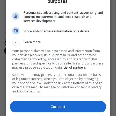
purposes:
Personalised advertising and content, advertising and
content measurement, audience research and
services development
Store and/or access information on a device
Serie A
Mario Balotelli
Lazio
Ac Milan
Transferimet
Learn more
Your personal data will be processed and information from
your device (cookies, unique identifiers, and other device
data) may be stored by, accessed by and shared with 369
partners, or used specifically by this site. We and our partners
may use precise geolocation data.
List of partners.
Some vendors may process your personal data on the basis
of legitimate interest, which you can object to by managing
your options below. Look for a link at the bottom of this page
or in the site menu to manage or withdraw consent in privacy
and cookie settings.
Consent