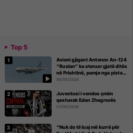
Top 5
Avioni gjigant Antonov An-124
“Ruslan” ka ateruar gjatë ditës
në Prishtinë, pamje nga pista
publikohen edhe në rrjete
06/05/2026
sociale
Juventusi i vendos çmim
qesharak Edon Zhegrovës
07/05/2026
“Nuk do të luaj më kurrë për