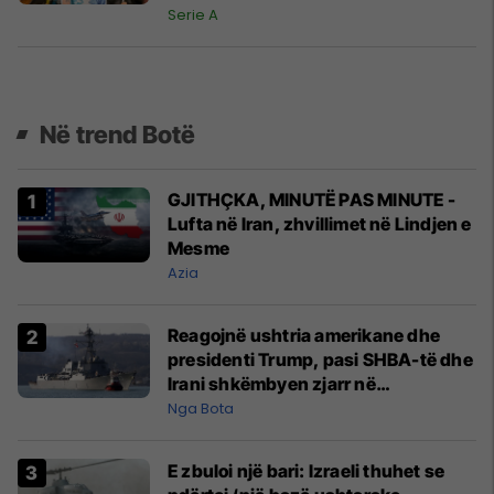
Serie A
Në trend Botë
GJITHÇKA, MINUTË PAS MINUTE -
Lufta në Iran, zhvillimet në Lindjen e
Mesme
Azia
Reagojnë ushtria amerikane dhe
presidenti Trump, pasi SHBA-të dhe
Irani shkëmbyen zjarr në
Ngushticën e Hormuzit
Nga Bota
E zbuloi një bari: Izraeli thuhet se