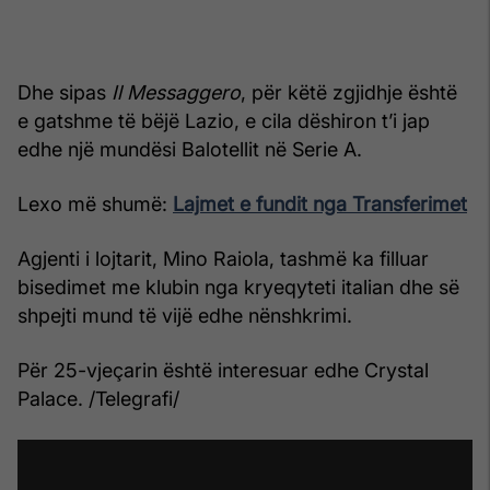
Dhe sipas
Il Messaggero
, për këtë zgjidhje është
e gatshme të bëjë Lazio, e cila dëshiron t’i jap
edhe një mundësi Balotellit në Serie A.
Lexo më shumë
:
Lajmet e fundit nga Transferimet
Agjenti i lojtarit, Mino Raiola, tashmë ka filluar
bisedimet me klubin nga kryeqyteti italian dhe së
shpejti mund të vijë edhe nënshkrimi.
Për 25-vjeçarin është interesuar edhe Crystal
Palace. /Telegrafi/