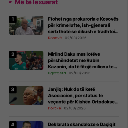
Më të lexuarat
Ftohet nga prokuroria e Kosovës
për krime lufte, ish-gjenerali
serb thotë se dikush e tradhtoi
në Beograd
Kosovë
02/08/2026
Mirlind Daku mes lotëve
përshëndetet me Rubin
Kazanin, do të fitojë miliona te
Spartak Moska
Ligat tjera
02/08/2026
Janjiq: Nuk do të ketë
Asociacion, por status të
veçantë për Kishën Ortodokse
Serbe në Kosovë
Politikë
02/08/2026
​Deklarata skandaloze e Daçiqit