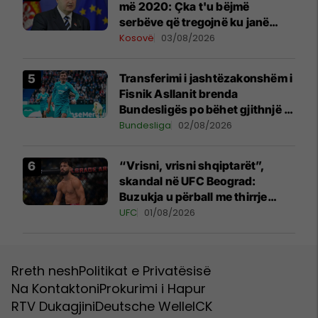
më 2020: Çka t'u bëjmë
serbëve që tregojnë ku janë
varrosur shqiptarët në Serbi
Kosovë
03/08/2026
Transferimi i jashtëzakonshëm i
Fisnik Asllanit brenda
Bundesligës po bëhet gjithnjë e
më konkret - detajet e fundit
Bundesliga
02/08/2026
“Vrisni, vrisni shqiptarët”,
skandal në UFC Beograd:
Buzukja u përball me thirrje
anti-shqiptare nga tribunat
UFC
01/08/2026
Rreth nesh
Politikat e Privatësisë
Na Kontaktoni
Prokurimi i Hapur
RTV Dukagjini
Deutsche Welle
ICK