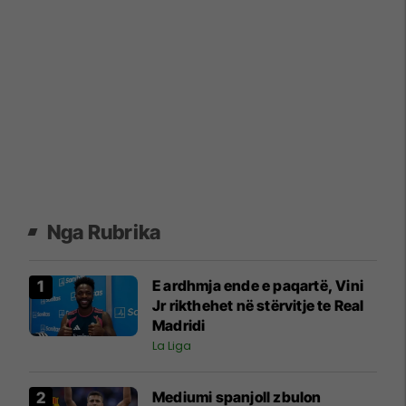
Nga Rubrika
E ardhmja ende e paqartë, Vini
Jr rikthehet në stërvitje te Real
Madridi
La Liga
Mediumi spanjoll zbulon