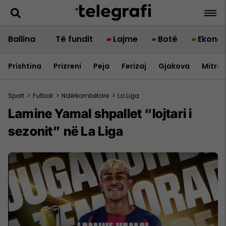
Ballina
Të fundit
Lajme
Botë
Ekono
Prishtina
Prizreni
Peja
Ferizaj
Gjakova
Mitrov
Sport
>
Futboll
>
Ndërkombëtare
>
La Liga
Lamine Yamal shpallet “lojtari i
sezonit” në La Liga