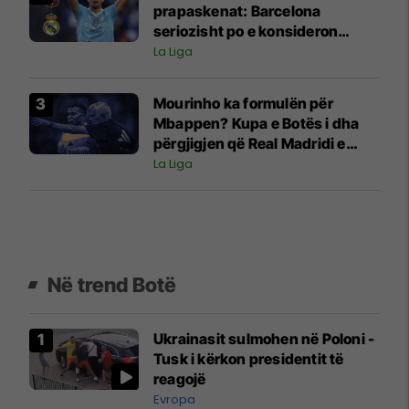
prapaskenat: Barcelona
seriozisht po e konsideron
Rodrin, gati oferta 50-
La Liga
milionëshe
Mourinho ka formulën për
Mbappen? Kupa e Botës i dha
përgjigjen që Real Madridi e
kërkonte
La Liga
Në trend Botë
Ukrainasit sulmohen në Poloni -
Tusk i kërkon presidentit të
reagojë
Evropa