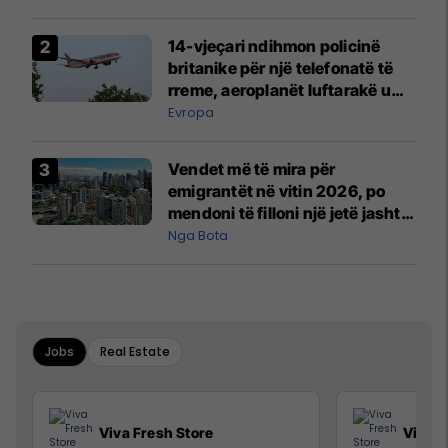
14-vjeçari ndihmon policinë
britanike për një telefonatë të
rreme, aeroplanët luftarakë u
ngritën në ajër për të
Evropa
interceptuar fluturaken e Qatar
Airways që po shkonte drejt
Vendet më të mira për
Mançesterit
emigrantët në vitin 2026, po
mendoni të filloni një jetë jashtë
vendit?
Nga Bota
Jobs
Real Estate
Viva Fresh Store
Viva F