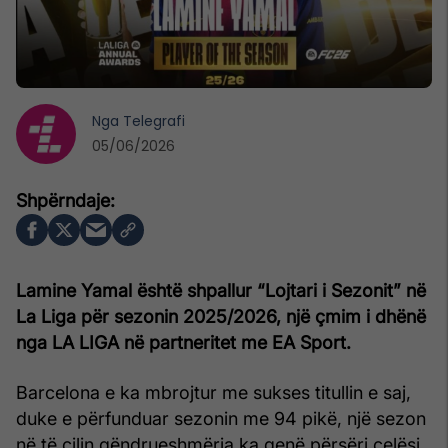
Nga
Telegrafi
05/06/2026
Lamine Yamal është shpallur “Lojtari i Sezonit” në
La Liga për sezonin 2025/2026, një çmim i dhënë
nga LA LIGA në partneritet me EA Sport.
Barcelona e ka mbrojtur me sukses titullin e saj,
duke e përfunduar sezonin me 94 pikë, një sezon
në të cilin qëndrueshmëria ka qenë përsëri çelësi.