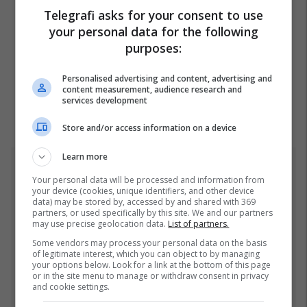
Telegrafi asks for your consent to use
your personal data for the following
purposes:
Personalised advertising and content, advertising and
content measurement, audience research and
services development
Store and/or access information on a device
Learn more
Top 5
Your personal data will be processed and information from
your device (cookies, unique identifiers, and other device
data) may be stored by, accessed by and shared with 369
Gjithçka që ndodhi në
partners, or used specifically by this site. We and our partners
Kuvendin e
may use precise geolocation data.
List of partners.
jashtëzakonshëm të LDK-
Some vendors may process your personal data on the basis
së
30/07/2026
of legitimate interest, which you can object to by managing
your options below. Look for a link at the bottom of this page
or in the site menu to manage or withdraw consent in privacy
Ftohet nga prokuroria e
and cookie settings.
Kosovës për krime lufte,