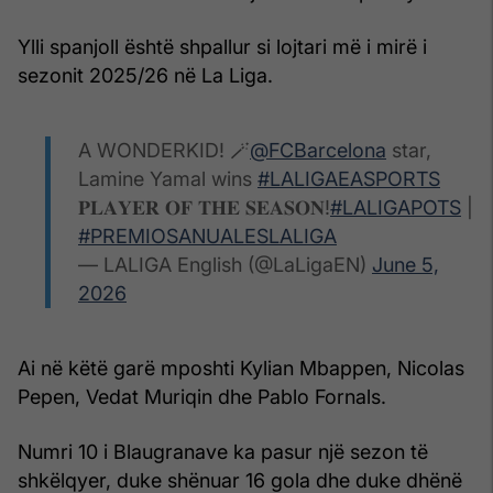
Ylli spanjoll është shpallur si lojtari më i mirë i
sezonit 2025/26 në La Liga.
A WONDERKID! 🪄
@FCBarcelona
star,
Lamine Yamal wins
#LALIGAEASPORTS
𝐏𝐋𝐀𝐘𝐄𝐑 𝐎𝐅 𝐓𝐇𝐄 𝐒𝐄𝐀𝐒𝐎𝐍!
#LALIGAPOTS
|
#PREMIOSANUALESLALIGA
— LALIGA English (@LaLigaEN)
June 5,
2026
Ai në këtë garë mposhti Kylian Mbappen, Nicolas
Pepen, Vedat Muriqin dhe Pablo Fornals.
Numri 10 i Blaugranave ka pasur një sezon të
shkëlqyer, duke shënuar 16 gola dhe duke dhënë