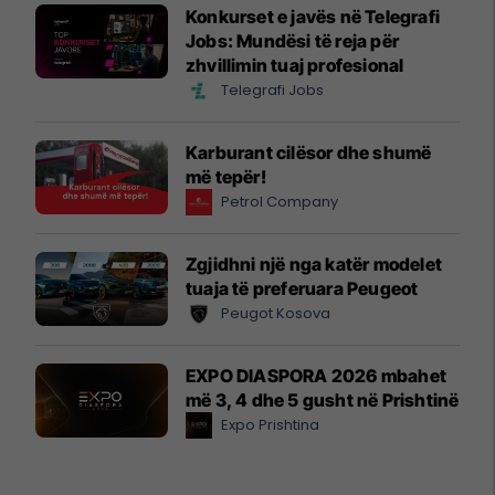
Konkurset e javës në Telegrafi
Jobs: Mundësi të reja për
zhvillimin tuaj profesional
Telegrafi Jobs
Karburant cilësor dhe shumë
më tepër!
Petrol Company
Zgjidhni një nga katër modelet
tuaja të preferuara Peugeot
Peugot Kosova
EXPO DIASPORA 2026 mbahet
më 3, 4 dhe 5 gusht në Prishtinë
Expo Prishtina