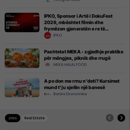
IPKO, Sponsor i Artë i DokuFest
2026, mbështet filmin dhe
frymëzon gjeneratën e re të
krijuesve
IPKO
Pashtetat MEKA - zgjedhje praktike
për mëngjes, piknik dhe rrugë
MEKA HALAL FOOD
A po don me rrnu n’deti? Kursimet
mund t’ju sjellin një banesë
Banka Ekonomike
Jobs
Real Estate