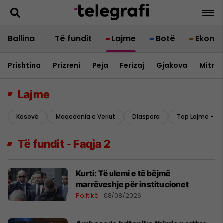
Ballina
Të fundit
Lajme
Botë
Ekono
Prishtina
Prizreni
Peja
Ferizaj
Gjakova
Mitrov
Lajme
Kosovë
Maqedonia e Veriut
Diaspora
Top Lajme - L
Të fundit - Faqja 2
Kurti: Të ulemi e të bëjmë
marrëveshje për institucionet
Politikë
08/08/2026