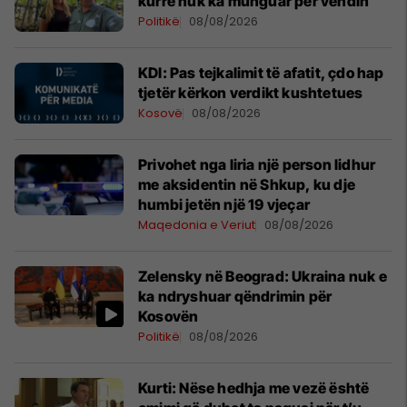
kurrë nuk ka munguar për vendin
Politikë
08/08/2026
KDI: Pas tejkalimit të afatit, çdo hap
tjetër kërkon verdikt kushtetues
Kosovë
08/08/2026
Privohet nga liria një person lidhur
me aksidentin në Shkup, ku dje
humbi jetën një 19 vjeçar
Maqedonia e Veriut
08/08/2026
Zelensky në Beograd: Ukraina nuk e
ka ndryshuar qëndrimin për
Kosovën
Politikë
08/08/2026
Kurti: Nëse hedhja me vezë është