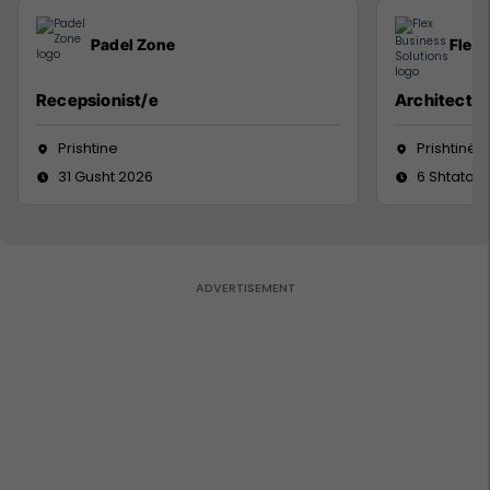
Padel Zone
Flex 
Recepsionist/e
Architect
Prishtine
Prishtinë
31 Gusht 2026
6 Shtator 