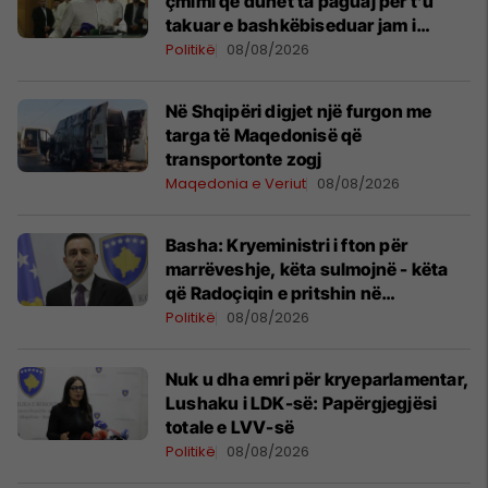
çmimi që duhet ta paguaj për t’u
takuar e bashkëbiseduar jam i
lumtur ta bëj këtë
Politikë
08/08/2026
Në Shqipëri digjet një furgon me
targa të Maqedonisë që
transportonte zogj
Maqedonia e Veriut
08/08/2026
Basha: Kryeministri i fton për
marrëveshje, këta sulmojnë - këta
që Radoçiqin e pritshin në
kryeministri
Politikë
08/08/2026
Nuk u dha emri për kryeparlamentar,
Lushaku i LDK-së: Papërgjegjësi
totale e LVV-së
Politikë
08/08/2026