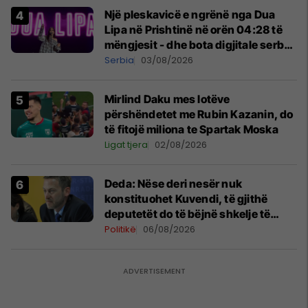
Një pleskavicë e ngrënë nga Dua
Lipa në Prishtinë në orën 04:28 të
mëngjesit - dhe bota digjitale serbe
shpall gjendjen e luftës
Serbia
03/08/2026
Mirlind Daku mes lotëve
përshëndetet me Rubin Kazanin, do
të fitojë miliona te Spartak Moska
Ligat tjera
02/08/2026
Deda: Nëse deri nesër nuk
konstituohet Kuvendi, të gjithë
deputetët do të bëjnë shkelje të
rëndë kushtetuese
Politikë
06/08/2026