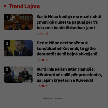
Trend Lajme
Kurti: Nëse hedhja me vezë është
çmimi që duhet ta paguaj për t’u
takuar e bashkëbiseduar jam i
lumtur ta bëj këtë
Kosovë
Deda: Nëse deri nesër nuk
konstituohet Kuvendi, të gjithë
deputetët do të bëjnë shkelje të
rëndë kushtetuese
Politikë
​Kurti i nis sërish letër Hamzës:
Qëndroni në sallë për presidentin,
ua japim kryetarin e Kuvendit
Politikë