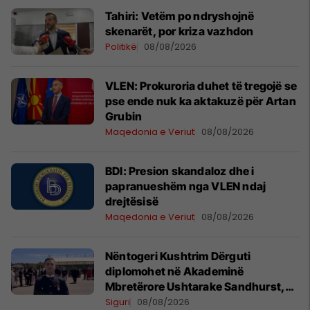
Tahiri: Vetëm po ndryshojnë
skenarët, por kriza vazhdon
Politikë
08/08/2026
VLEN: Prokuroria duhet të tregojë se
pse ende nuk ka aktakuzë për Artan
Grubin
Maqedonia e Veriut
08/08/2026
BDI: Presion skandaloz dhe i
papranueshëm nga VLEN ndaj
drejtësisë
Maqedonia e Veriut
08/08/2026
Nëntogeri Kushtrim Dërguti
diplomohet në Akademinë
Mbretërore Ushtarake Sandhurst,
një nga akademitë ushtarake më
Siguri
08/08/2026