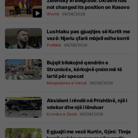
Zelensky in Belgrade: Ukraine has
not changed its position on Kosovo
World
08/08/2026
​Lushtaku pas gjuajtjes së Kurtit me
vezë: Njeriu çfarë mbjell edhe korrë
Politikë
08/08/2026
Bujqit bllokojnë qendrën e
Strumicës, kërkojnë çmim më të
lartë për specat
Maqedonia e Veriut
08/08/2026
Aksident i rëndë në Prishtinë, një i
vdekur dhe një i lënduar
Kronika e Zezë
08/08/2026
E gjuajti me vezë Kurtin, ​Gjini: Timja