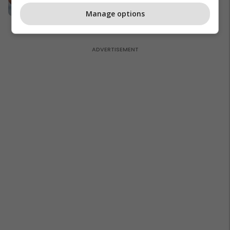
diamant të akademisë
Manage options
Ndërkombëtare