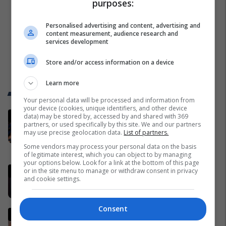
purposes:
Personalised advertising and content, advertising and
content measurement, audience research and
services development
Store and/or access information on a device
Learn more
Trend Telegrafi
Your personal data will be processed and information from
your device (cookies, unique identifiers, and other device
Super talenti i Barcelonës pranë
data) may be stored by, accessed by and shared with 369
partners, or used specifically by this site. We and our partners
largimit, “fajtori” është Lamine
may use precise geolocation data.
List of partners.
Yamal
Some vendors may process your personal data on the basis
Ndërkombëtare
of legitimate interest, which you can object to by managing
your options below. Look for a link at the bottom of this page
Lirohet nafta, MINTI publikon
or in the site menu to manage or withdraw consent in privacy
and cookie settings.
çmimet e derivateve
Të Tjera
Consent
Rodri i mbyll derën, Barcelona
rrezikon të humbasë një tjetër