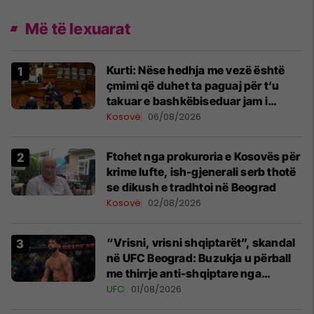
Më të lexuarat
Kurti: Nëse hedhja me vezë është
çmimi që duhet ta paguaj për t’u
takuar e bashkëbiseduar jam i
lumtur ta bëj këtë
Kosovë
06/08/2026
Ftohet nga prokuroria e Kosovës për
krime lufte, ish-gjenerali serb thotë
se dikush e tradhtoi në Beograd
Kosovë
02/08/2026
“Vrisni, vrisni shqiptarët”, skandal
në UFC Beograd: Buzukja u përball
me thirrje anti-shqiptare nga
tribunat
UFC
01/08/2026