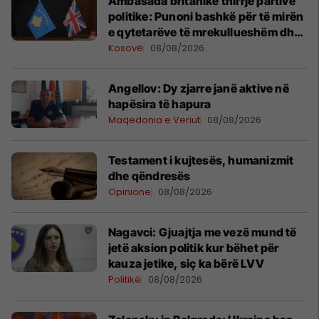
Ambasada britanike thirrje partive
politike: Punoni bashkë për të mirën
e qytetarëve të mrekullueshëm dhe
partneritetit ndërkombëtar
Kosovë
08/08/2026
Angellov: Dy zjarre janë aktive në
hapësira të hapura
Maqedonia e Veriut
08/08/2026
Testament i kujtesës, humanizmit
dhe qëndresës
Opinione
08/08/2026
Nagavci: Gjuajtja me vezë mund të
jetë aksion politik kur bëhet për
kauza jetike, siç ka bërë LVV
Politikë
08/08/2026