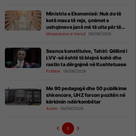
prestigjioze në botë
Ministria e Ekonomisë: Nuk do të
ketë masa të reja, çmimet e
ushqimeve janë më të ulta për të
dytin muaj radhazi
Maqedonia e Veriut
08/08/2026
Seanca konstituive, Tahiri: Qëllimi i
LVV-së është të blejnë kohë dhe
rastin ta dërgojmë në Kushtetuese
Politikë
08/08/2026
Me 90 pedagogë dhe 50 publikime
shkencore, UHZ forcon pozitën në
kërkimin ndërkombëtar
Arsim
08/08/2026
2