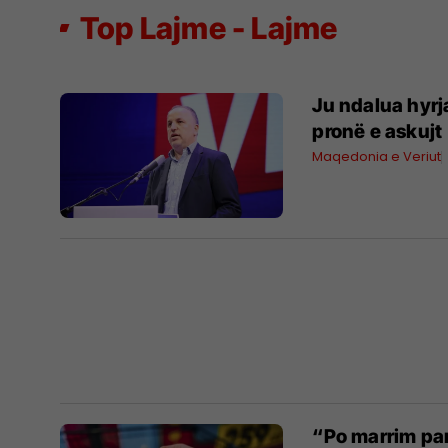
Top Lajme - Lajme
Ju ndalua hyrj
pronë e askujt
Maqedonia e Veriut
“Po marrim par