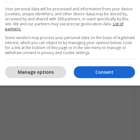
Your personal data will be processed and information from your device
(cookies, unique identifiers, and other device data) may be stored by,
accessed by and shared with 369 partners, or used specifically by this
site. We and our partners may use precise geolocation data.
List of
partners.
Some vendors may process your personal data on the basis of legitimate
interest, which you can object to by managing your options below. Look
for a link at the bottom of this page or in the site menu to manage or
withdraw consent in privacy and cookie settings.
Manage options
Consent