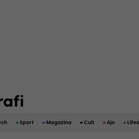
ech
Sport
Magazina
Cult
Ajo
Life