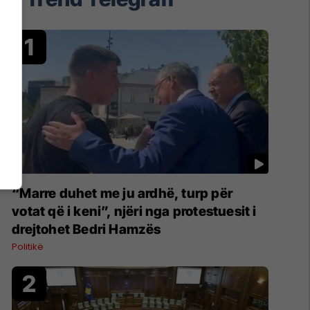
“Marre duhet me ju ardhë, turp për
votat që i keni”, njëri nga protestuesit i
drejtohet Bedri Hamzës
Politikë