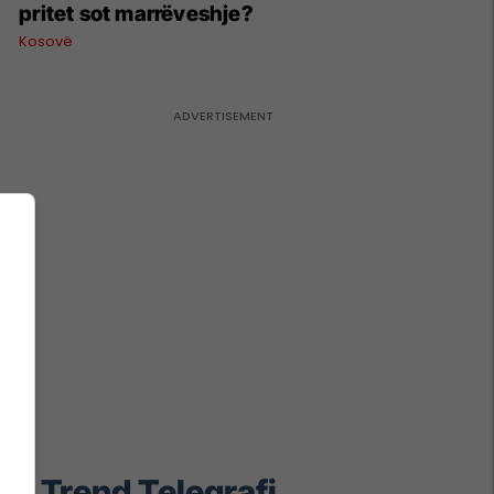
pritet sot marrëveshje?
Kosovë
Trend Telegrafi