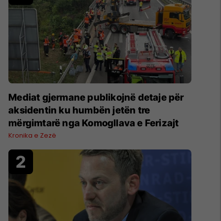
Mediat gjermane publikojnë detaje për
aksidentin ku humbën jetën tre
mërgimtarë nga Komogllava e Ferizajt
Kronika e Zezë