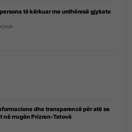
persona të kërkuar me urdhëresë gjykate
04/2026
informacione dhe transparencë për atë se
t në rrugën Prizren-Tetovë