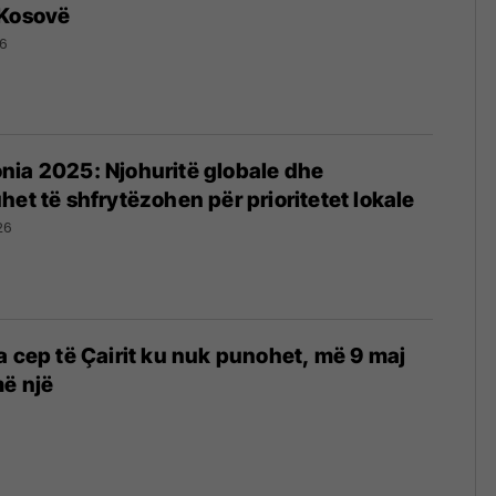
 Kosovë
6
nia 2025: Njohuritë globale dhe
het të shfrytëzohen për prioritetet lokale
26
a cep të Çairit ku nuk punohet, më 9 maj
ë një