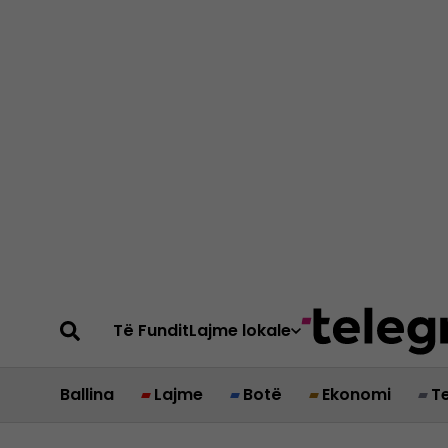
Të Fundit
Lajme lokale
Ballina
Lajme
Botë
Ekonomi
T