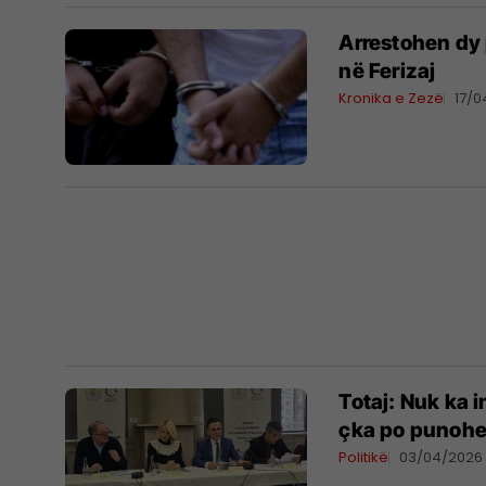
Arrestohen dy 
në Ferizaj
Kronika e Zezë
17/
Totaj: Nuk ka 
çka po punohe
Politikë
03/04/2026