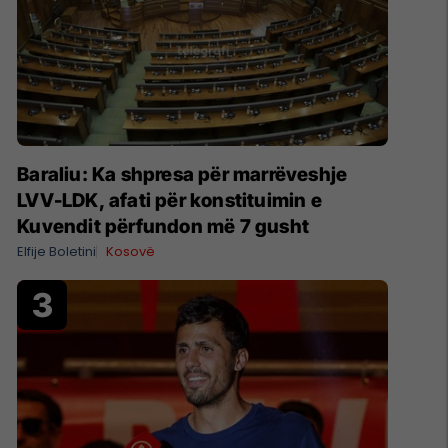
Baraliu: Ka shpresa për marrëveshje
LVV-LDK, afati për konstituimin e
Kuvendit përfundon më 7 gusht
Elfije Boletini
Kosovë