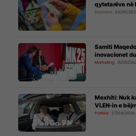
qytetarëve në
Ekonomi
24/05/202
Samiti Maqedo
inovacionet du
Marketing
15/05/20
Mexhiti: Nuk k
VLEN-in e bëjm
Politikë
27/04/2026