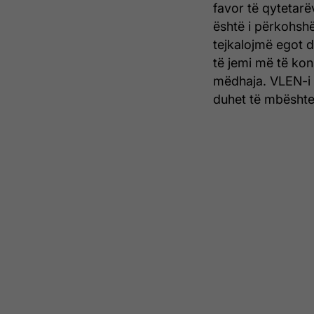
favor të qytetar
është i përkohsh
tejkalojmë egot 
të jemi më të ko
mëdhaja. VLEN-i s
duhet të mbështete