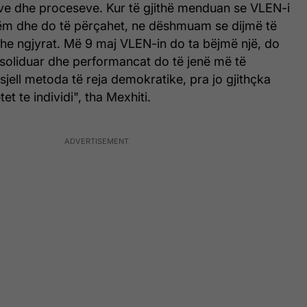
ëve dhe proceseve. Kur të gjithë menduan se VLEN-i
ëm dhe do të përçahet, ne dëshmuam se dijmë të
dhe ngjyrat. Më 9 maj VLEN-in do ta bëjmë një, do
nsoliduar dhe performancat do të jenë më të
jell metoda të reja demokratike, pra jo gjithçka
t te individi", tha Mexhiti.