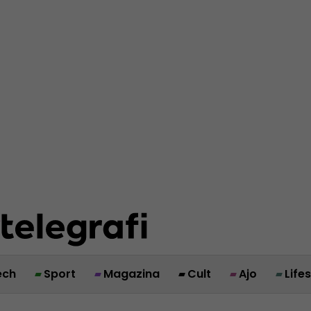
ech
Sport
Magazina
Cult
Ajo
Life