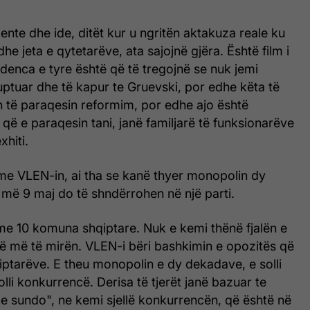
te dhe ide, ditët kur u ngritën aktakuza reale ku
he jeta e qytetarëve, ata sajojnë gjëra. Është film i
denca e tyre është që të tregojnë se nuk jemi
ptuar dhe të kapur te Gruevski, por edhe këta të
n të paraqesin reformim, por edhe ajo është
 që e paraqesin tani, janë familjarë të funksionarëve
xhiti.
 me VLEN-in, ai tha se kanë thyer monopolin dy
më 9 maj do të shndërrohen në një parti.
me 10 komuna shqiptare. Nuk e kemi thënë fjalën e
më më të mirën. VLEN-i bëri bashkimin e opozitës që
iptarëve. E theu monopolin e dy dekadave, e solli
lli konkurrencë. Derisa të tjerët janë bazuar te
e sundo", ne kemi sjellë konkurrencën, që është në