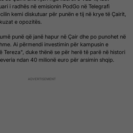
ftuari i radhës në emisionin PodGo në Telegrafi
ilin kemi diskutuar për punën e tij në krye të Çairit,
kuzat e opozitës.
shumë punë që janë hapur në Çair dhe po punohet në
shme. Ai përmendi investimin për kampusin e
në Tereza", duke thënë se për herë të parë në histori
everia ndan 40 milionë euro për arsimin shqip.