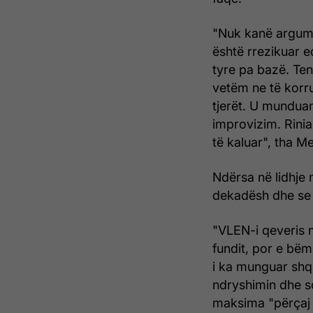
"Nuk kanë argumen
është rrezikuar ed
tyre pa bazë. Ten
vetëm ne të korru
tjerët. U mundua
improvizim. Rinia
të kaluar", tha Me
Ndërsa në lidhje
dekadësh dhe se 
"VLEN-i qeveris 
fundit, por e bë
i ka munguar shq
ndryshimin dhe so
maksima "përçaj 