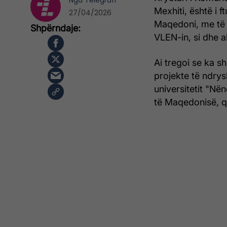
Nga
Telegrafi
Mexhiti, është i 
27/04/2026
Maqedoni, me të c
VLEN-in, si dhe a
Ai tregoi se ka 
projekte të ndry
universitetit "Në
të Maqedonisë, q