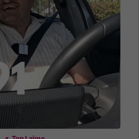
Top Lajme