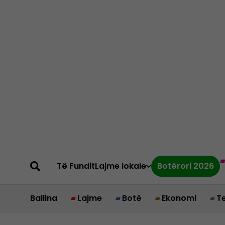
Të Fundit
Lajme lokale
Botërori 2026
Ballina
Lajme
Botë
Ekonomi
T