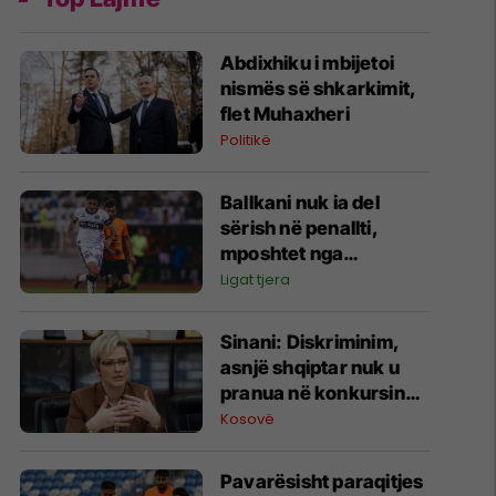
Abdixhiku i mbijetoi
nismës së shkarkimit,
flet Muhaxheri
Politikë
Ballkani nuk ia del
sërish në penallti,
mposhtet nga
Bohemians dhe
Ligat tjera
eliminohet nga garat
evropiane
Sinani: Diskriminim,
asnjë shqiptar nuk u
pranua në konkursin
për zjarrfikës në
Kosovë
Preshevë dhe Bujanoc
Pavarësisht paraqitjes