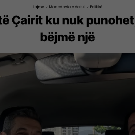
Lajme
>
Maqedonia e Veriut
>
Politikë
të Çairit ku nuk punohe
bëjmë një