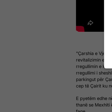
"Çarshia e Vjetër
revitalizimin e sa
rregullimin e kal
rregullimi i shesh
parkingut për Çar
cep të Çairit ku 
E pyetëm edhe në 
thanë se Mexhiti
faqe.