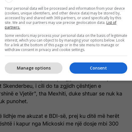
Your personal data will be processed and information from your device
(cookies, unique identifiers, and other device data) may be stored by,
accessed by and shared with 369 partners, or used specifically by this
site. We and our partners may use precise geolocation data.
List of
partners.
Some vendors may process your personal data on the basis of legitimate
interest, which you can object to by managing your options below. Look
for a link at the bottom of this page or in the site menu to manage or
withdraw consent in privacy and cookie settings.
 është në fokus të veçantë, tash kemi filluar
Manage options
Consent
j, duke ndarë fillimisht gjysëm milionë euro për
ldërmës. Brenda një muaji e gjysmë do të fillojë edhe
it Skenderbeu, i cili do ta zgjidh çështjen e
shinë e Vjetër", tha Mexhiti, duke shtuar se nuk ka
nuk punohet.
lidhje me akuzat e BDI-së, prej ku ditë më herët
 është i kapur nga Mickoski me një dosje mbi 300