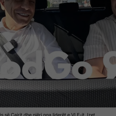
 së Çairit dhe njëri nga liderët e VLE-it, Izet