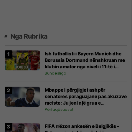
Nga Rubrika
Ish futbollisti i Bayern Munich dhe
Borussia Dortmund nënshkruan me
klubin amator nga niveli i 11-të i
futbollit gjerman
Bundesliga
Mbappe i përgjigjet ashpër
senatores paraguajane pas akuzave
raciste: Ju jeni një grua e
neveritshme dhe e padenjë
Përfaqësueset
FIFA rrëzon ankesën e Belgjikës –