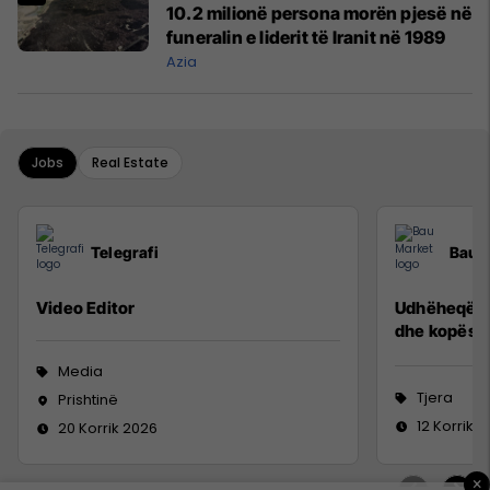
10.2 milionë persona morën pjesë në
funeralin e liderit të Iranit në 1989
Azia
Jobs
Real Estate
Telegrafi
Bau 
Video Editor
Udhëheqës p
dhe kopësh
Media
Tjera
Prishtinë
12 Korrik 
20 Korrik 2026
×