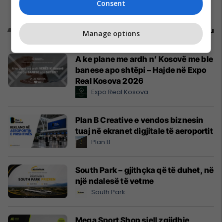
Consent
Promo
Reklamo këtu
Manage options
A ke plane me ardh n’ Kosovë me ble
banese apo shtëpi – Hajde në Expo
Real Kosova 2026
Expo Real Kosova
Plan B Creative e vendos biznesin
tuaj në ekranet digjitale të aeroportit
Plan B
South Park – gjithçka që të duhet, në
një ndalesë të vetme
South Park
Mega Sport Shop sjell zgjidhje