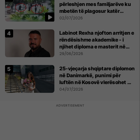
përleshjen mes familjarëve ku
mbetën të plagosur katër
persona
02/07/2026
Labinot Rexha njofton arritjen e
rëndësishme akademike - i
njihet diploma e masterit në
Psikologji në Zvicër
29/06/2026
25-vjeçarja shqiptare diplomon
në Danimarkë, punimi për
luftën në Kosovë vlerësohet me
notën më të lartë
04/07/2026