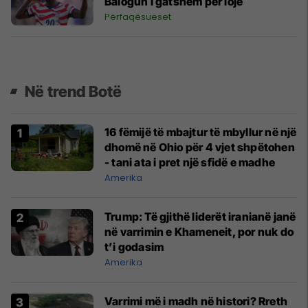
Balogun i gatshëm për lojë
Përfaqësueset
Në trend Botë
16 fëmijë të mbajtur të mbyllur në një
dhomë në Ohio për 4 vjet shpëtohen
- tani ata i pret një sfidë e madhe
Amerika
Trump: Të gjithë liderët iranianë janë
në varrimin e Khameneit, por nuk do
t’i godasim
Amerika
Varrimi më i madh në histori? Rreth