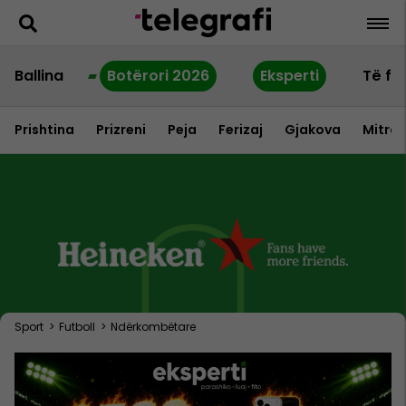
Ballina
Botërori 2026
Eksperti
Të fu
Prishtina
Prizreni
Peja
Ferizaj
Gjakova
Mitrov
Sport
>
Futboll
>
Ndërkombëtare