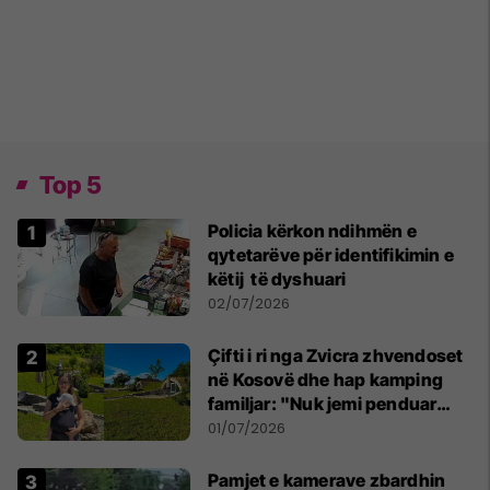
Top 5
Policia kërkon ndihmën e
qytetarëve për identifikimin e
këtij të dyshuari
02/07/2026
Çifti i ri nga Zvicra zhvendoset
në Kosovë dhe hap kamping
familjar: "Nuk jemi penduar
asnjë ditë"
01/07/2026
Pamjet e kamerave zbardhin