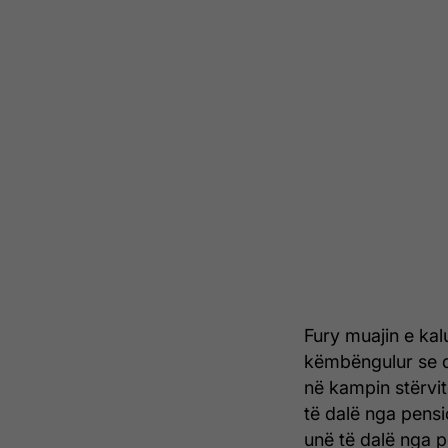
Fury muajin e kal
këmbëngulur se d
në kampin stërvit
të dalë nga pensi
unë të dalë nga p