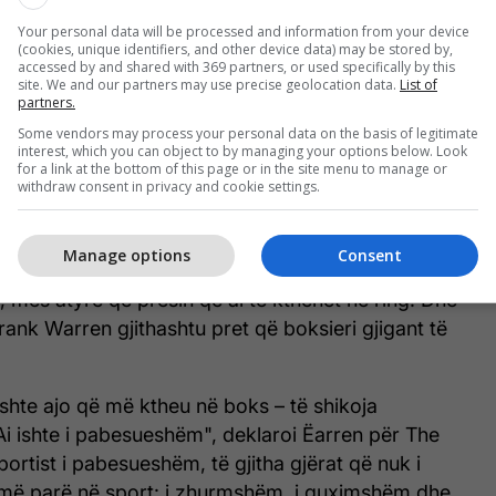
 "Ka të bëjë me paratë, zoti biznesmen; ai nuk
Your personal data will be processed and information from your device
ftarak. Betohem në Zot se shpresoj që ai të fitojë
(cookies, unique identifiers, and other device data) may be stored by,
accessed by and shared with 369 partners, or used specifically by this
yk në mënyrë që unë të mund të dal nga pensioni
site. We and our partners may use precise geolocation data.
List of
partners.
gratis. Megjithatë, kushtet janë këto: Unë e dua në
Some vendors may process your personal data on the basis of legitimate
, dua që hyrja të jetë falas dhe dua të
interest, which you can object to by managing your options below. Look
agesë në televizion në këtë vend. Do ta luftoj në
for a link at the bottom of this page or in the site menu to manage or
withdraw consent in privacy and cookie settings.
në një vend të huaj për më shumë para; këtu falas për
Manage options
Consent
 njerëz për pensionimin e tij, me gruan e tij Paris
mes atyre që presin që ai të kthehet në ring. Dhe
Frank Warren gjithashtu pret që boksieri gjigant të
o ishte ajo që më ktheu në boks – të shikoja
i ishte i pabesueshëm", deklaroi Ëarren për The
portist i pabesueshëm, të gjitha gjërat që nuk i
ë më parë në sport: i zhurmshëm, i guximshëm dhe