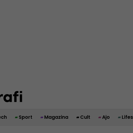
ech
Sport
Magazina
Cult
Ajo
Life