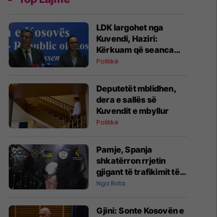
LDK largohet nga
Kuvendi, Haziri:
Kërkuam që seanca
konstituive të mbahet
Politikë
sonte
Deputetët mblidhen,
dera e sallës së
Kuvendit e mbyllur
Politikë
Pamje, Spanja
shkatërron rrjetin
gjigant të trafikimit të
emigrantëve dhe
Nga Bota
drogës në Mesdhe
Gjini: Sonte Kosovën e