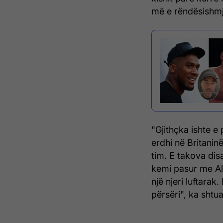
më e rëndësishmja
"Gjithçka ishte e
erdhi në Britanin
tim. E takova dis
kemi pasur me Al
një njeri luftarak
përsëri", ka shtua