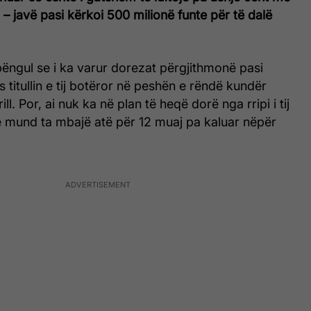
 javë pasi kërkoi 500 milionë funte për të dalë
ngul se i ka varur dorezat përgjithmonë pasi
 titullin e tij botëror në peshën e rëndë kundër
ill. Por, ai nuk ka në plan të heqë dorë nga rripi i tij
 mund ta mbajë atë për 12 muaj pa kaluar nëpër