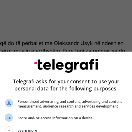
ë do të përballet me Oleksandr Usyk në ndeshjen
t botëror muajin e ardhshëm, Fury tani ka pohuar se do
 të përballej me kolegun e tij britanik - nëse biletat
se meçi transmetohet në televizion pa pagesë.
Telegrafi asks for your consent to use your
personal data for the following purposes:
Tyson Fury i nervozuar jashtë mase
Personalised advertising and content, advertising and content
me Anthony Joshuan, e quan
measurement, audience research and services development
madje edhe "divë"
Store and/or access information on a device
sën e fundit të turneut të tij mbarëkombëtar
Learn more