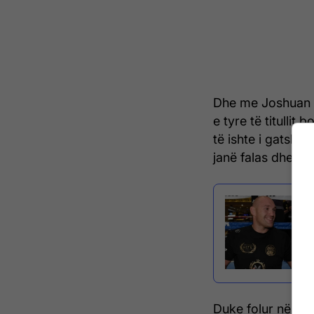
Dhe me Joshuan q
e tyre të titulli
të ishte i gatshëm
janë falas dhe në
Duke folur në pje