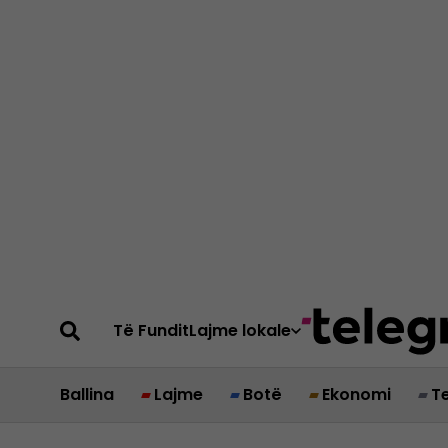
Të Fundit
Lajme lokale
Ballina
Lajme
Botë
Ekonomi
T