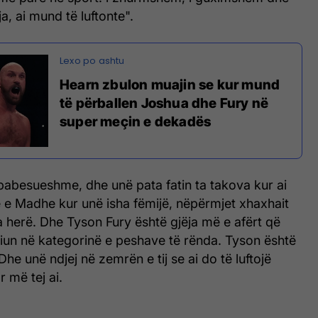
, ai mund të luftonte".
Hearn zbulon muajin se kur mund
të përballen Joshua dhe Fury në
super meçin e dekadës
 pabesueshme, dhe unë pata fatin ta takova kur ai
ë e Madhe kur unë isha fëmijë, nëpërmjet xhaxhait
a herë. Dhe Tyson Fury është gjëja më e afërt që
iun në kategorinë e peshave të rënda. Tyson është
. Dhe unë ndjej në zemrën e tij se ai do të luftojë
r më tej ai.