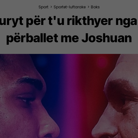
Sport
>
Sportet-luftarake
>
Boks
ryt për t'u rikthyer ng
përballet me Joshuan