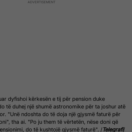
uar dyfishoi kërkesën e tij për pension duke
o të duhej një shumë astronomike për ta joshur atë
or. "Unë ndoshta do të doja një gjysmë faturë për
oni", tha ai. "Po ju them të vërtetën, nëse doni që
ensionimi, do të kushtojë gjysmë faturë". /
Telegrafi
/