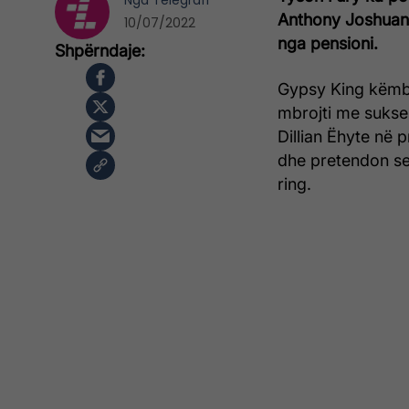
Nga
Telegrafi
Anthony Joshuan –
10/07/2022
nga pensioni.
Gypsy King këmbë
mbrojti me sukses
Dillian Ëhyte në pr
dhe pretendon se
ring.