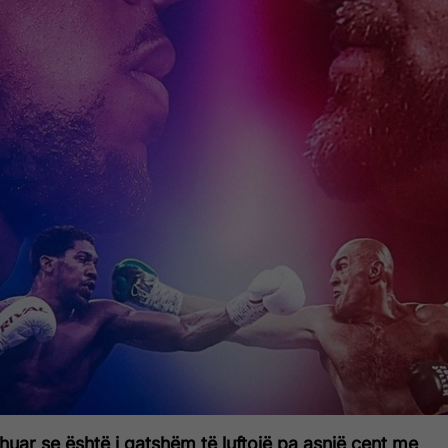
uar se është i gatshëm të luftojë pa asnjë cent me