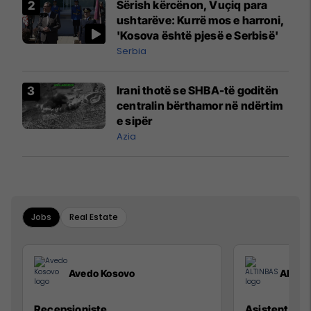
Sërish kërcënon, Vuçiq para
ushtarëve: Kurrë mos e harroni,
'Kosova është pjesë e Serbisë'
Serbia
Irani thotë se SHBA-të goditën
centralin bërthamor në ndërtim
e sipër
Azia
Jobs
Real Estate
Avedo Kosovo
ALTIN
Recepsioniste
Asistente e S