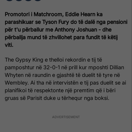
Promotori i Matchroom, Eddie Hearn ka
parashikuar se Tyson Fury do të dalë nga pensioni
për t'u përballur me Anthony Joshuan - dhe
përballja mund të zhvillohet para fundit të këtij
viti.
The Gypsy King e thelloi rekordin e tij të
pamposhtur në 32-0-1 në prill kur mposhti Dillian
Whyten në raundin e gjashtë të duelit të tyre në
Wembley. Ai tha në intervistën e tij pas duelit se ai
planifikoi të respektonte një premtim që i bëri
gruas së Parisit duke u tërhequr nga boksi.