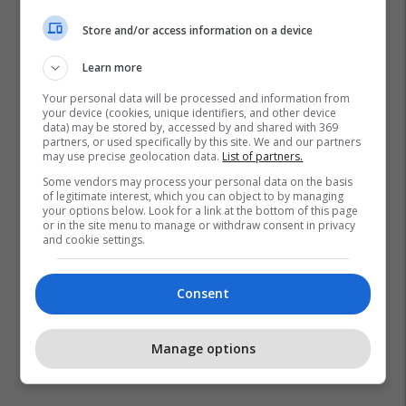
Store and/or access information on a device
Learn more
Your personal data will be processed and information from
your device (cookies, unique identifiers, and other device
data) may be stored by, accessed by and shared with 369
partners, or used specifically by this site. We and our partners
may use precise geolocation data.
List of partners.
Some vendors may process your personal data on the basis
Eddie Hearn
Anthony Joshua
Boks
Tyson Fury
of legitimate interest, which you can object to by managing
your options below. Look for a link at the bottom of this page
or in the site menu to manage or withdraw consent in privacy
and cookie settings.
Consent
Manage options