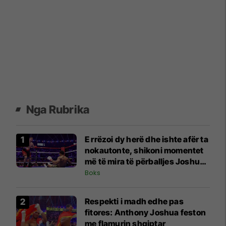
Nga Rubrika
E rrëzoi dy herë dhe ishte afër ta
nokautonte, shikoni momentet
më të mira të përballjes Joshua
– Prenga
Boks
Respekti i madh edhe pas
fitores: Anthony Joshua feston
me flamurin shqiptar