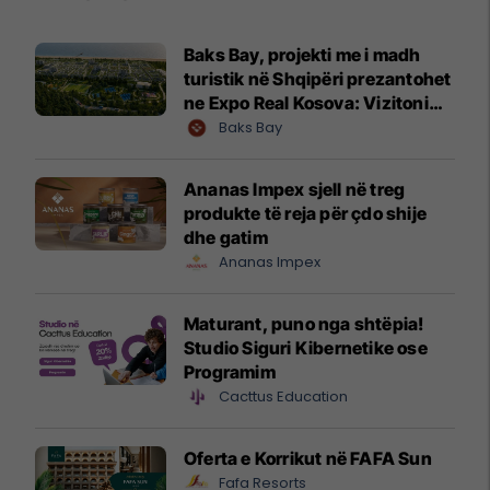
Baks Bay, projekti me i madh
turistik në Shqipëri prezantohet
ne Expo Real Kosova: Vizitoni
shtandin dhe zbuloni
Baks Bay
mundësitë e investimit
Ananas Impex sjell në treg
produkte të reja për çdo shije
dhe gatim
Ananas Impex
Maturant, puno nga shtëpia!
Studio Siguri Kibernetike ose
Programim
Cacttus Education
Oferta e Korrikut në FAFA Sun
Fafa Resorts