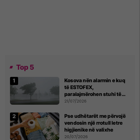
Top 5
Kosova nën alarmin e kuq
të ESTOFEX,
paralajmërohen stuhi të
fuqishme me breshër dhe
21/07/2026
erëra të forta
Pse udhëtarët me përvojë
vendosin një rrotull letre
higjienike në valixhe
20/07/2026