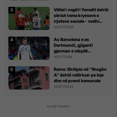
Vëllai i vogël i Yamalit është
sërish tema kryesore e
rrjeteve sociale - vodhi
vëmendjen pas finales së
20/07/2026
Kupës së Botës
As Barcelona e as
Dortmundi, gjiganti
gjerman e mbyllë
marrëveshjen për Fisnik
19/07/2026
Asllanin
Rama: Shtëpia në "Rrugën
A" është ndërtuar pa leje
dhe në pronë komunale
22/07/2026