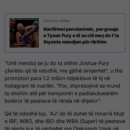
Konfirmoi pensionimin, por gruaja
e Tyson Fury e di se cili meç do t’ia
thyente mendjen për rikthim
"Unë mendoj se ju do ta shihni Joshua-Fury
çfarëdo që të ndodhë, me gjithë sinqeritet", u tha
promotori para 1.2 milion ndjekësve të tij në
Instagram të martën. "Por, shpresojmë se mund
ta shohim atë për kampionin e padiskutueshëm
botëror të peshave të rënda në dhjetor".
Që të ndodhë kjo, 'AJ' do të duhet të rimarrë titujt
e IBF, WBO, dhe IBO dhe WBA (Super) të peshave
të rënda kur të përballet me Oleksandr Usyk në