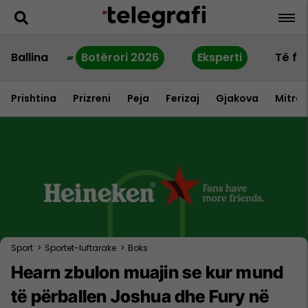
Ballina
Botërori 2026
Eksperti
Të fu
Prishtina
Prizreni
Peja
Ferizaj
Gjakova
Mitrov
Sport
>
Sportet-luftarake
>
Boks
Hearn zbulon muajin se kur mund
të përballen Joshua dhe Fury në