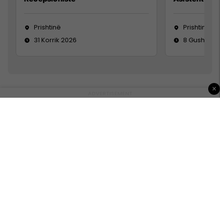
Prishtinë
Prishtinë
31 Korrik 2026
8 Gusht 20
×