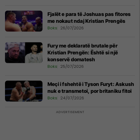
Fjalët e para të Joshuas pas fitores
me nokaut ndaj Kristian Prengës
Boks
26/07/2026
Fury me deklaratë brutale për
Kristian Prengën: Është si një
konservë domatesh
Boks
25/07/2026
Meçi i fshehtë i Tyson Furyt: Askush
nuk e transmetoi, por britaniku fitoi
Boks
24/07/2026