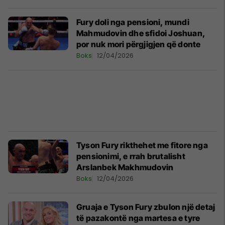
Fury doli nga pensioni, mundi
Mahmudovin dhe sfidoi Joshuan,
por nuk mori përgjigjen që donte
Boks
12/04/2026
Tyson Fury rikthehet me fitore nga
pensionimi, e rrah brutalisht
Arslanbek Makhmudovin
Boks
12/04/2026
Gruaja e Tyson Fury zbulon një detaj
të pazakontë nga martesa e tyre