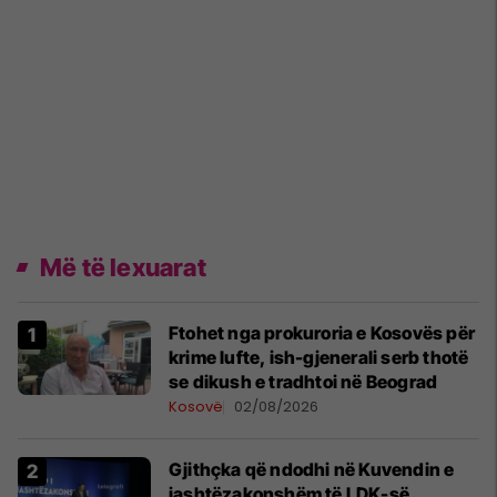
Më të lexuarat
Ftohet nga prokuroria e Kosovës për
krime lufte, ish-gjenerali serb thotë
se dikush e tradhtoi në Beograd
Kosovë
02/08/2026
Gjithçka që ndodhi në Kuvendin e
jashtëzakonshëm të LDK-së