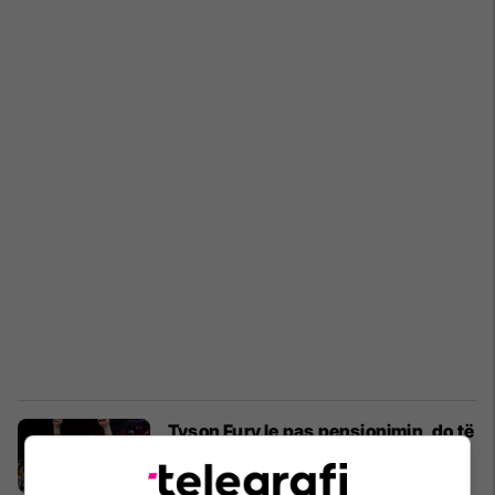
Tyson Fury le pas pensionimin, do të
rikthehet në ring këtë vit
Boks
04/01/2026