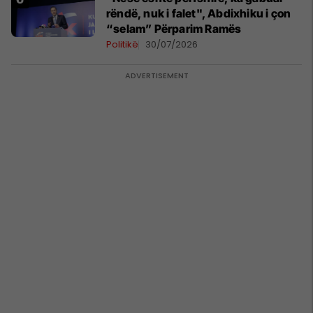
rëndë, nuk i falet", Abdixhiku i çon
“selam” Përparim Ramës
Politikë
30/07/2026