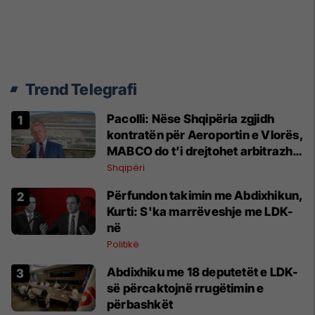
Trend Telegrafi
Pacolli: Nëse Shqipëria zgjidh
kontratën për Aeroportin e Vlorës,
MABCO do t’i drejtohet arbitrazhit
ndërkombëtar
Shqipëri
Përfundon takimin me Abdixhikun,
Kurti: S'ka marrëveshje me LDK-
në
Politikë
Abdixhiku me 18 deputetët e LDK-
së përcaktojnë rrugëtimin e
përbashkët