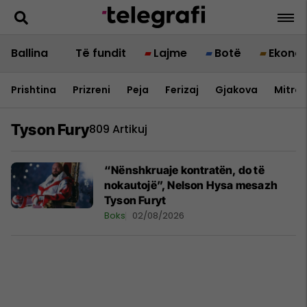
Ballina
Të fundit
Lajme
Botë
Ekono
Prishtina
Prizreni
Peja
Ferizaj
Gjakova
Mitrov
Tyson Fury
809 Artikuj
“Nënshkruaje kontratën, do të
nokautojë”, Nelson Hysa mesazh
Tyson Furyt
Boks
02/08/2026