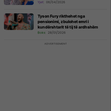
Yjet
06/04/2026
Tyson Fury rikthehet nga
pensionimi, zbulohet emri i
kundërshtarit të tij të ardhshëm
Boks
28/01/2026