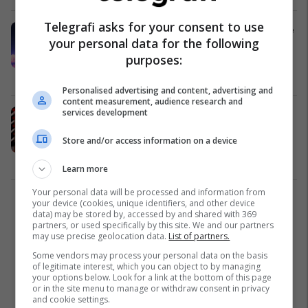
Telegrafi asks for your consent to use
Fury gati të dalë nga pensioni dhe të
your personal data for the following
ndeshet me Joshuan, por vetëm me
purposes:
një kusht
Boks
25/12/2025
Personalised advertising and content, advertising and
content measurement, audience research and
services development
Joshua i bën thirrje Tyson Furyt të
lëshojë mikrofonin dhe të veshë
Store and/or access information on a device
dorëzat pas fitores ndaj Jake Paul
Boks
20/12/2025
Learn more
Your personal data will be processed and information from
your device (cookies, unique identifiers, and other device
1
data) may be stored by, accessed by and shared with 369
partners, or used specifically by this site. We and our partners
may use precise geolocation data.
List of partners.
Some vendors may process your personal data on the basis
of legitimate interest, which you can object to by managing
your options below. Look for a link at the bottom of this page
or in the site menu to manage or withdraw consent in privacy
and cookie settings.