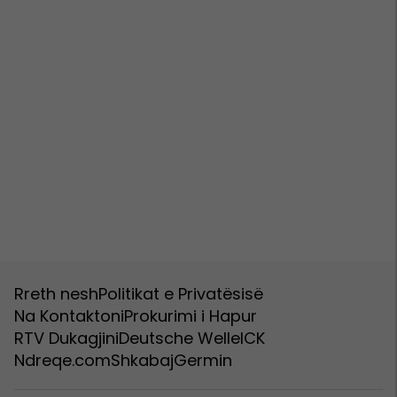
Rreth nesh
Politikat e Privatësisë
Na Kontaktoni
Prokurimi i Hapur
RTV Dukagjini
Deutsche Welle
ICK
Ndreqe.com
Shkabaj
Germin