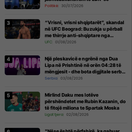
Politikë
30/07/2026
“Vrisni, vrisni shqiptarët”, skandal
në UFC Beograd: Buzukja u përball
me thirrje anti-shqiptare nga
tribunat
UFC
01/08/2026
Një pleskavicë e ngrënë nga Dua
Lipa në Prishtinë në orën 04:28 të
mëngjesit - dhe bota digjitale serbe
shpall gjendjen e luftës
Serbia
03/08/2026
Mirlind Daku mes lotëve
përshëndetet me Rubin Kazanin, do
të fitojë miliona te Spartak Moska
Ligat tjera
02/08/2026
"Nëse është përfshirë, ka gabuar