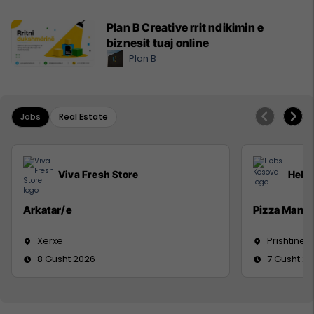
Plan B Creative rrit ndikimin e
biznesit tuaj online
Plan B
Jobs
Real Estate
Viva Fresh Store
Hebs
Arkatar/e
Pizza Man
Xërxë
Prishtinë
8 Gusht 2026
7 Gusht 2