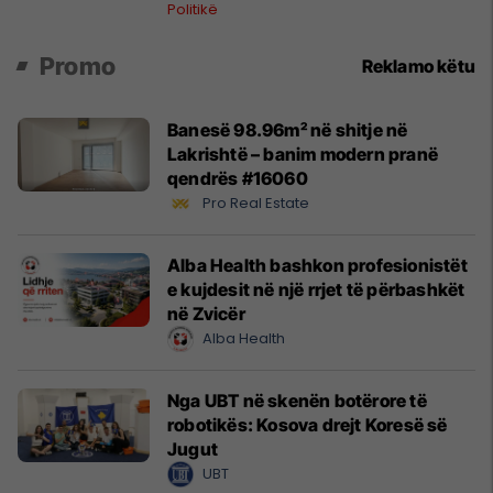
Politikë
Promo
Reklamo këtu
Banesë 98.96m² në shitje në
Lakrishtë – banim modern pranë
qendrës #16060
Pro Real Estate
Alba Health bashkon profesionistët
e kujdesit në një rrjet të përbashkët
në Zvicër
Alba Health
Nga UBT në skenën botërore të
robotikës: Kosova drejt Koresë së
Jugut
UBT