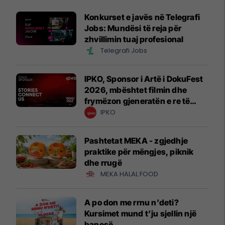
Konkurset e javës në Telegrafi
Jobs: Mundësi të reja për
zhvillimin tuaj profesional
Telegrafi Jobs
IPKO, Sponsor i Artë i DokuFest
2026, mbështet filmin dhe
frymëzon gjeneratën e re të
krijuesve
IPKO
Pashtetat MEKA - zgjedhje
praktike për mëngjes, piknik
dhe rrugë
MEKA HALAL FOOD
A po don me rrnu n’deti?
Kursimet mund t’ju sjellin një
banesë