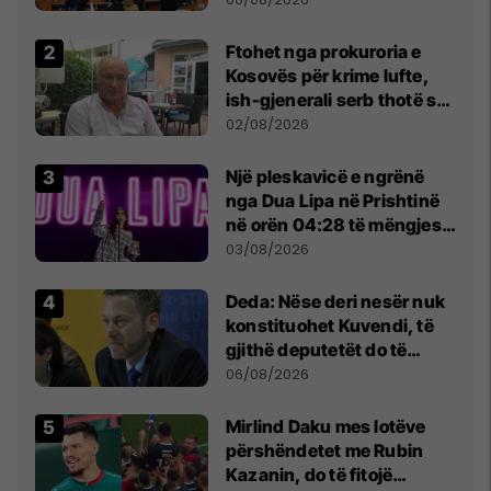
Ftohet nga prokuroria e
Kosovës për krime lufte,
ish-gjenerali serb thotë se
dikush e tradhtoi në
02/08/2026
Beograd
Një pleskavicë e ngrënë
nga Dua Lipa në Prishtinë
në orën 04:28 të mëngjesit
- dhe bota digjitale serbe
03/08/2026
shpall gjendjen e luftës
Deda: Nëse deri nesër nuk
konstituohet Kuvendi, të
gjithë deputetët do të
bëjnë shkelje të rëndë
06/08/2026
kushtetuese
Mirlind Daku mes lotëve
përshëndetet me Rubin
Kazanin, do të fitojë