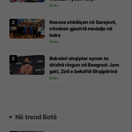
Boks
Kosova shkëlqen në Sarajevë,
rrëmben gjashtë medalje në
boks
Boks
Boksieri shqiptar synon ta
dridhë ringun në Beograd: Jam
gati, Zoti e bekoftë Shqipërinë
Boks
Në trend Botë