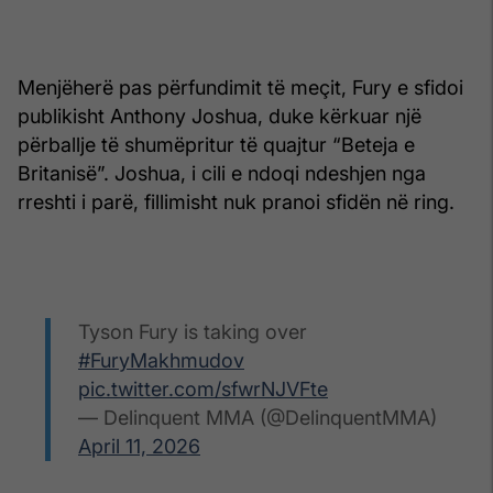
Menjëherë pas përfundimit të meçit, Fury e sfidoi
publikisht Anthony Joshua, duke kërkuar një
përballje të shumëpritur të quajtur “Beteja e
Britanisë”. Joshua, i cili e ndoqi ndeshjen nga
rreshti i parë, fillimisht nuk pranoi sfidën në ring.
Tyson Fury is taking over
#FuryMakhmudov
pic.twitter.com/sfwrNJVFte
— Delinquent MMA (@DelinquentMMA)
April 11, 2026