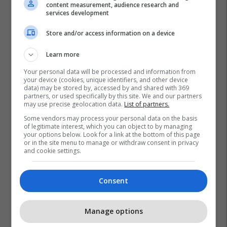
content measurement, audience research and
services development
Store and/or access information on a device
Learn more
Your personal data will be processed and information from
Anthnoy Joshua
Arslanbek Makhmudov
Boks
your device (cookies, unique identifiers, and other device
Tyson Fury
data) may be stored by, accessed by and shared with 369
partners, or used specifically by this site. We and our partners
may use precise geolocation data.
List of partners.
Some vendors may process your personal data on the basis
of legitimate interest, which you can object to by managing
your options below. Look for a link at the bottom of this page
or in the site menu to manage or withdraw consent in privacy
and cookie settings.
Consent
Manage options