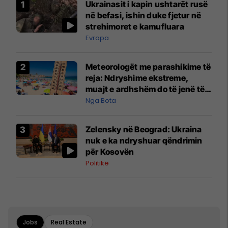
Ukrainasit i kapin ushtarët rusë
në befasi, ishin duke fjetur në
strehimoret e kamufluara
Evropa
Meteorologët me parashikime të
reja: Ndryshime ekstreme,
muajt e ardhshëm do të jenë të
pazakontë
Nga Bota
Zelensky në Beograd: Ukraina
nuk e ka ndryshuar qëndrimin
për Kosovën
Politikë
Jobs
Real Estate