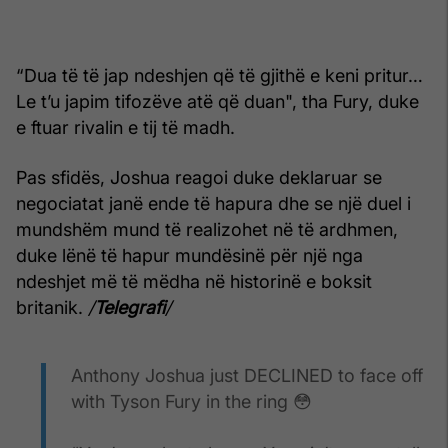
“Dua të të jap ndeshjen që të gjithë e keni pritur…
Le t’u japim tifozëve atë që duan", tha Fury, duke
e ftuar rivalin e tij të madh.
Pas sfidës, Joshua reagoi duke deklaruar se
negociatat janë ende të hapura dhe se një duel i
mundshëm mund të realizohet në të ardhmen,
duke lënë të hapur mundësinë për një nga
ndeshjet më të mëdha në historinë e boksit
britanik.
/
Telegrafi
/
Anthony Joshua just DECLINED to face off
with Tyson Fury in the ring 😳