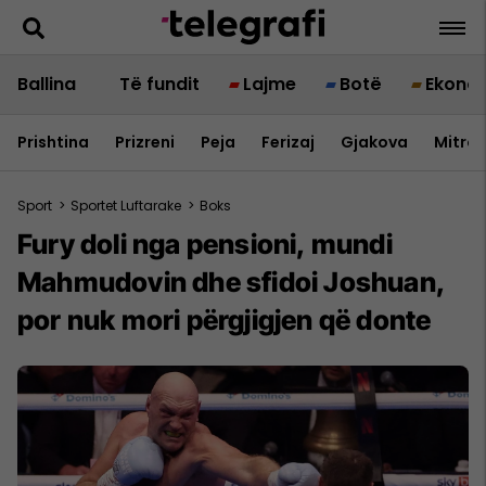
Ballina
Të fundit
Lajme
Botë
Ekono
Prishtina
Prizreni
Peja
Ferizaj
Gjakova
Mitrov
Sport
>
Sportet Luftarake
>
Boks
Fury doli nga pensioni, mundi
Mahmudovin dhe sfidoi Joshuan,
por nuk mori përgjigjen që donte