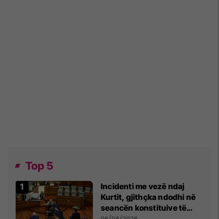
Top 5
Incidenti me vezë ndaj
Kurtit, gjithçka ndodhi në
seancën konstituive të
Kuvendit
06/08/2026