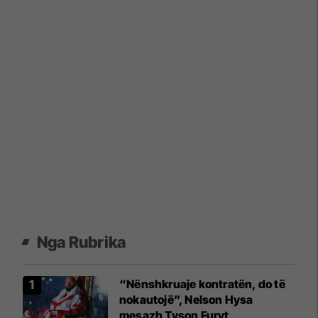
Nga Rubrika
“Nënshkruaje kontratën, do të
nokautojë”, Nelson Hysa
mesazh Tyson Furyt