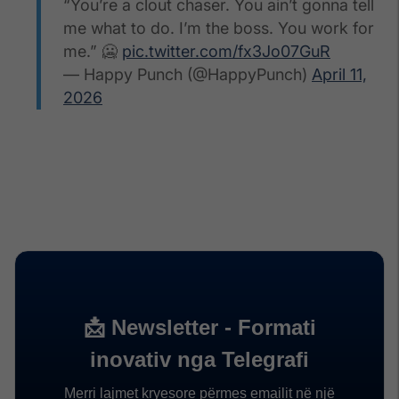
“You’re a clout chaser. You ain’t gonna tell
me what to do. I’m the boss. You work for
me.” 🥶
pic.twitter.com/fx3Jo07GuR
— Happy Punch (@HappyPunch)
April 11,
2026