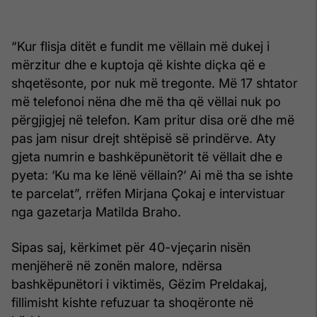
“Kur flisja ditët e fundit me vëllain më dukej i
mërzitur dhe e kuptoja që kishte diçka që e
shqetësonte, por nuk më tregonte. Më 17 shtator
më telefonoi nëna dhe më tha që vëllai nuk po
përgjigjej në telefon. Kam pritur disa orë dhe më
pas jam nisur drejt shtëpisë së prindërve. Aty
gjeta numrin e bashkëpunëtorit të vëllait dhe e
pyeta: ‘Ku ma ke lënë vëllain?’ Ai më tha se ishte
te parcelat”, rrëfen Mirjana Çokaj e intervistuar
nga gazetarja Matilda Braho.
Sipas saj, kërkimet për 40-vjeçarin nisën
menjëherë në zonën malore, ndërsa
bashkëpunëtori i viktimës, Gëzim Preldakaj,
fillimisht kishte refuzuar ta shoqëronte në