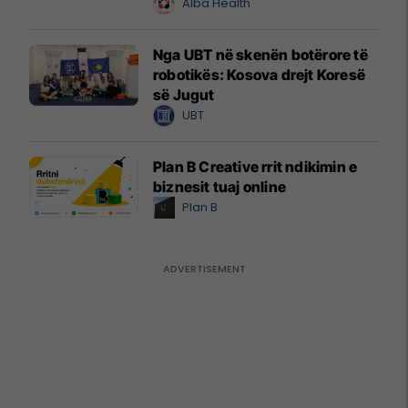
Alba Health
Nga UBT në skenën botërore të
robotikës: Kosova drejt Koresë
së Jugut
UBT
Plan B Creative rrit ndikimin e
biznesit tuaj online
Plan B