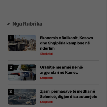
Nga Rubrika
Ekonomia e Ballkanit, Kosova
dhe Shqipëria kampione në
ndërtim
Shqipëri
Grabitje me armë në një
argjendari në Kamëz
Shqipëri
Zjarr i përmasave të mëdha në
Selenicë, digjen disa automjete
Shqipëri