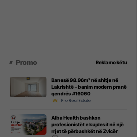
Promo
Reklamo këtu
Banesë 98.96m² në shitje në
Lakrishtë – banim modern pranë
qendrës #16060
Pro Real Estate
Alba Health bashkon
profesionistët e kujdesit në një
rrjet të përbashkët në Zvicër