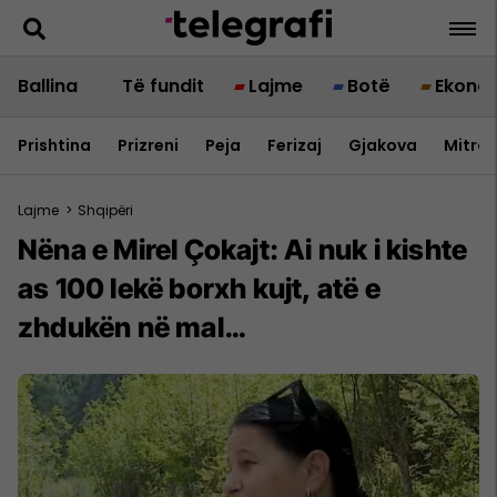
Ballina
Të fundit
Lajme
Botë
Ekono
Prishtina
Prizreni
Peja
Ferizaj
Gjakova
Mitrov
Lajme
>
Shqipëri
Nëna e Mirel Çokajt: Ai nuk i kishte
as 100 lekë borxh kujt, atë e
zhdukën në mal…