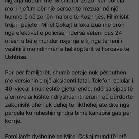
Ngjarja ndodhi më 18 shtator 2025, kur policia
mori njoftim për një person të rrëzuar në një
humnerë në zonën malore të Kozhnjës. Fillimisht
trupi i pajetë i Mirel Çokajt u lokalizua me dron
nga efektivët e policisë, ndërsa vetëm pas 24
orësh u bë e mundur nxjerrja e tij nga terreni i
vështirë me ndihmën e helikopterit të Forcave të
Ushtrisë.
Por për familjarët, shumë detaje nuk përputhen
me versionin e një aksidenti fatal. Telefoni celular i
40-vjeçarit nuk është gjetur ende, ndërsa sipas të
afërmve ai kishte ndryshuar itinerarin që përdorte
zakonisht dhe nuk duhej të rikthehej atë ditë nga
parcela ku ruheshin qindra bimë kanabisi gati për
korrje.
Familjarët dyshojnë se Mirel Çokaj mund të jetë