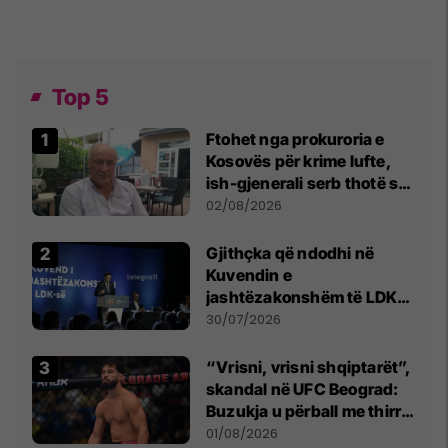
Top 5
Ftohet nga prokuroria e
Kosovës për krime lufte,
ish-gjenerali serb thotë se
dikush e tradhtoi në
02/08/2026
Beograd
Gjithçka që ndodhi në
Kuvendin e
jashtëzakonshëm të LDK-
së
30/07/2026
“Vrisni, vrisni shqiptarët”,
skandal në UFC Beograd:
Buzukja u përball me thirrje
anti-shqiptare nga
01/08/2026