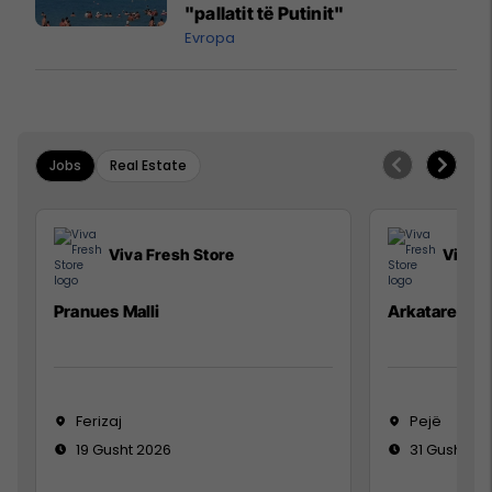
"pallatit të Putinit"
Evropa
Jobs
Real Estate
Viva Fresh Store
Viva F
Pranues Malli
Arkatare
Ferizaj
Pejë
19 Gusht 2026
31 Gusht 20