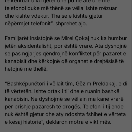
të kërkuar diku tjetër dhe po në atë orë më
telefonoi duke më thënë se vëllai ishte rrëzuar
dhe kishte vdekur. Tha se e kishte gjetur
nëpërmjet telefonit”, shprehet ajo.
Familjarët insistojnë se Mirel Çokaj nuk ka humbur
jetën aksidentalisht, por është vrarë. Ata dyshojnë
se pas ngjarjes qëndrojnë konfliktet për pazaret e
kanabisit dhe kërkojnë që organet e drejtësisë të
hetojnë më thellë.
“Bashkëpunëtori i vëllait tim, Gëzim Preldakaj, e di
të vërtetën. Ishte ortak i tij dhe e ruanin bashkë
kanabisin. Ne dyshojmë se vëllain ma kanë vrarë
për prishje pazaresh të drogës. Telefoni i tij ende
nuk është gjetur dhe aty ndoshta fshihet e vërteta
e kësaj historie”, deklaron motra e viktimës.