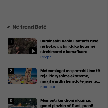
Në trend Botë
Ukrainasit i kapin ushtarët rusë
në befasi, ishin duke fjetur në
strehimoret e kamufluara
Evropa
Meteorologët me parashikime të
reja: Ndryshime ekstreme,
muajt e ardhshëm do të jenë të
pazakontë
Nga Bota
Momenti kur droni ukrainas
godet plazhin në Rusi, pranë