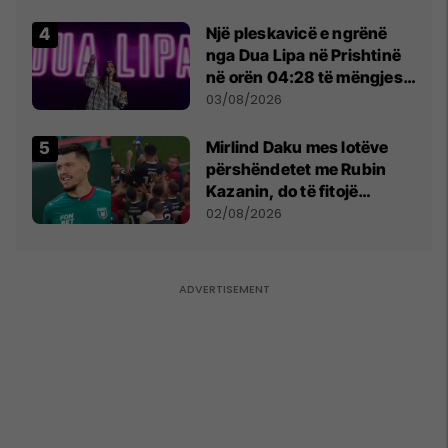
tribunat
Një pleskavicë e ngrënë
nga Dua Lipa në Prishtinë
në orën 04:28 të mëngjesit
- dhe bota digjitale serbe
03/08/2026
shpall gjendjen e luftës
Mirlind Daku mes lotëve
përshëndetet me Rubin
Kazanin, do të fitojë
miliona te Spartak Moska
02/08/2026