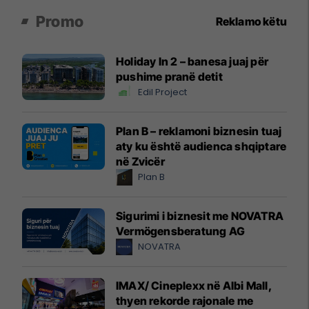
Promo
Reklamo këtu
Holiday In 2 – banesa juaj për
pushime pranë detit
Edil Project
Plan B – reklamoni biznesin tuaj
aty ku është audienca shqiptare
në Zvicër
Plan B
Sigurimi i biznesit me NOVATRA
Vermögensberatung AG
NOVATRA
IMAX/ Cineplexx në Albi Mall,
thyen rekorde rajonale me