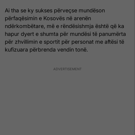
Ai tha se ky sukses përveçse mundëson
përfaqësimin e Kosovës në arenën
ndërkombëtare, më e rëndësishmja është që ka
hapur dyert e shumta për mundësi të panumërta
për zhvillimin e sportit për personat me aftësi të
kufizuara përbrenda vendin tonë.