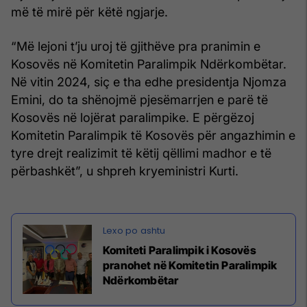
më të mirë për këtë ngjarje.
“Më lejoni t’ju uroj të gjithëve pra pranimin e
Kosovës në Komitetin Paralimpik Ndërkombëtar.
Në vitin 2024, siç e tha edhe presidentja Njomza
Emini, do ta shënojmë pjesëmarrjen e parë të
Kosovës në lojërat paralimpike. E përgëzoj
Komitetin Paralimpik të Kosovës për angazhimin e
tyre drejt realizimit të këtij qëllimi madhor e të
përbashkët”, u shpreh kryeministri Kurti.
Komiteti Paralimpik i Kosovës
pranohet në Komitetin Paralimpik
Ndërkombëtar