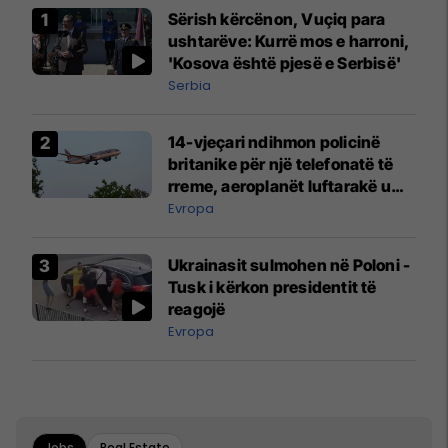
Sërish kërcënon, Vuçiq para
ushtarëve: Kurrë mos e harroni,
'Kosova është pjesë e Serbisë'
Serbia
14-vjeçari ndihmon policinë
britanike për një telefonatë të
rreme, aeroplanët luftarakë u
ngritën në ajër për të
Evropa
interceptuar fluturaken e Qatar
Airways që po shkonte drejt
Ukrainasit sulmohen në Poloni -
Mançesterit
Tusk i kërkon presidentit të
reagojë
Evropa
Jobs
Real Estate