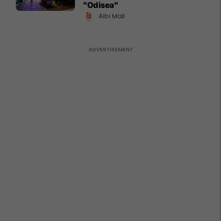
"Odisea"
Albi Mall