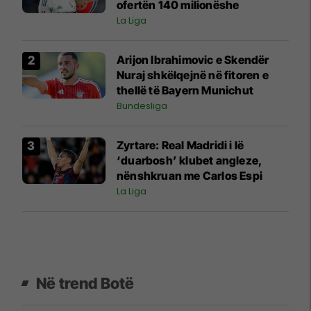
ofertën 140 milionëshe
La Liga
Arijon Ibrahimovic e Skendër
Nuraj shkëlqejnë në fitoren e
thellë të Bayern Munichut
Bundesliga
Zyrtare: Real Madridi i lë
‘duarbosh’ klubet angleze,
nënshkruan me Carlos Espi
La Liga
Në trend Botë