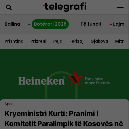
Ballina
Botërori 2026
Të fundit
Lajme
Prishtina
Prizreni
Peja
Ferizaj
Gjakova
Mitrov
Sport
Kryeministri Kurti: Pranimi i
Komitetit Paralimpik të Kosovës në