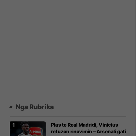
Nga Rubrika
Plas te Real Madridi, Vinicius
refuzon rinovimin – Arsenali gati