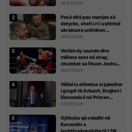
26/07/2026
Pesë ditë pas marrjes së
detyrës, shefi i ri i ushtrisë
ukrainase urdhëron
kontroll të madh
26/07/2026
Vetëm dy raunde dhe
miliona euro në xhep,
zbulohet sa fituan Joshua
e Prenga
26/07/2026
Vëllai iu etiketua si pjesëtar
i grupit të Arkanit, Drejtori i
Ekonomisë në Prizren
mohon pretendimet
24/07/2026
Gjithçka që ndodhi në
Kuvendin e
jashtëzakonshëm të LDK-