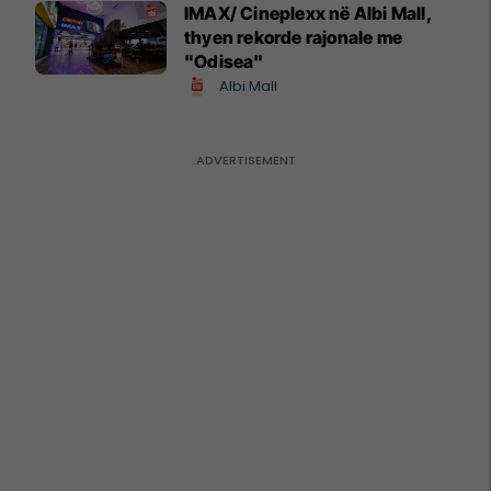
IMAX/ Cineplexx në Albi Mall,
thyen rekorde rajonale me
"Odisea"
Albi Mall