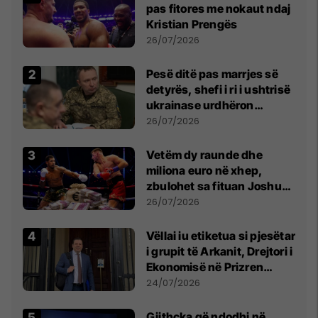
pas fitores me nokaut ndaj
Kristian Prengës
26/07/2026
Pesë ditë pas marrjes së
detyrës, shefi i ri i ushtrisë
ukrainase urdhëron
kontroll të madh
26/07/2026
Vetëm dy raunde dhe
miliona euro në xhep,
zbulohet sa fituan Joshua
e Prenga
26/07/2026
Vëllai iu etiketua si pjesëtar
i grupit të Arkanit, Drejtori i
Ekonomisë në Prizren
mohon pretendimet
24/07/2026
Gjithçka që ndodhi në