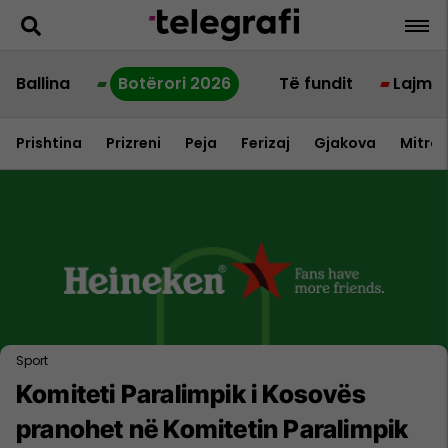
Ballina
Botërori 2026
Të fundit
Lajme
Prishtina
Prizreni
Peja
Ferizaj
Gjakova
Mitrov
Sport
Komiteti Paralimpik i Kosovës
pranohet në Komitetin Paralimpik