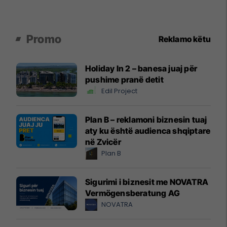
Promo
Reklamo këtu
Holiday In 2 – banesa juaj për
pushime pranë detit
Edil Project
Plan B – reklamoni biznesin tuaj
aty ku është audienca shqiptare
në Zvicër
Plan B
Sigurimi i biznesit me NOVATRA
Vermögensberatung AG
NOVATRA