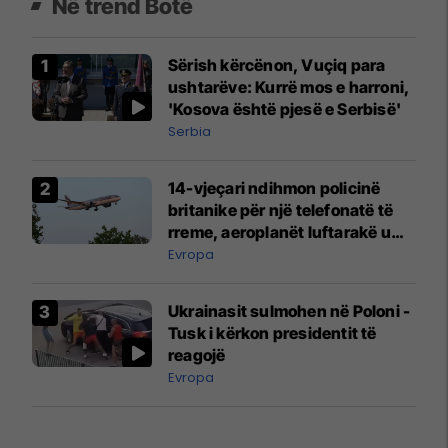
Në trend Botë
Sërish kërcënon, Vuçiq para
ushtarëve: Kurrë mos e harroni,
'Kosova është pjesë e Serbisë'
Serbia
14-vjeçari ndihmon policinë
britanike për një telefonatë të
rreme, aeroplanët luftarakë u
ngritën në ajër për të
Evropa
interceptuar fluturaken e Qatar
Airways që po shkonte drejt
Ukrainasit sulmohen në Poloni -
Mançesterit
Tusk i kërkon presidentit të
reagojë
Evropa