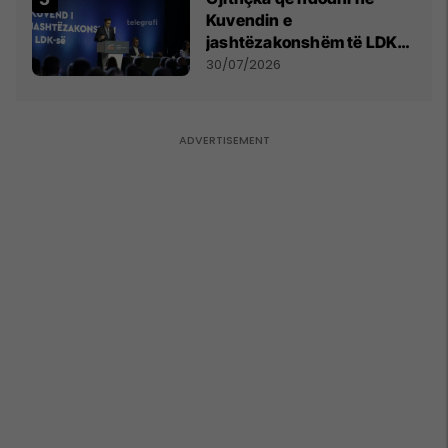
Kuvendin e
jashtëzakonshëm të LDK-
së
30/07/2026