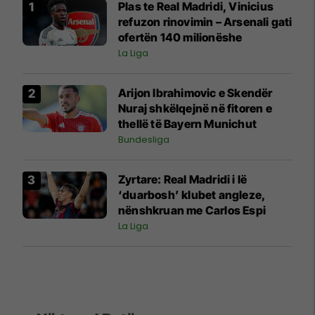
Plas te Real Madridi, Vinicius
refuzon rinovimin – Arsenali gati
ofertën 140 milionëshe
La Liga
Arijon Ibrahimovic e Skendër
Nuraj shkëlqejnë në fitoren e
thellë të Bayern Munichut
Bundesliga
Zyrtare: Real Madridi i lë
‘duarbosh’ klubet angleze,
nënshkruan me Carlos Espi
La Liga