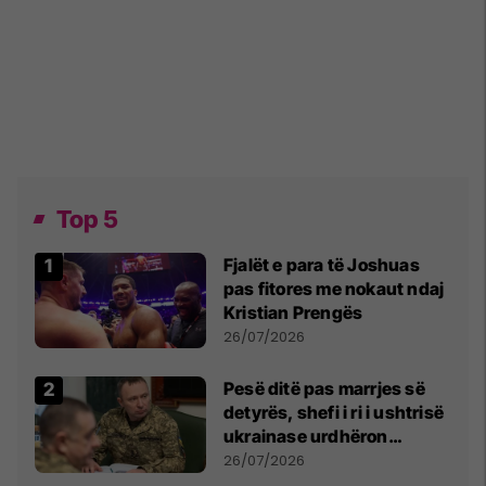
Top 5
Fjalët e para të Joshuas
pas fitores me nokaut ndaj
Kristian Prengës
26/07/2026
Pesë ditë pas marrjes së
detyrës, shefi i ri i ushtrisë
ukrainase urdhëron
kontroll të madh
26/07/2026