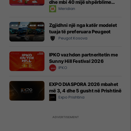
dhe mbi 40 mijë shpërblime
instant!
Meridian
Zgjidhni një nga katër modelet
tuaja të preferuara Peugeot
Peugot Kosova
IPKO vazhdon partneritetin me
Sunny Hill Festival 2026
IPKO
EXPO DIASPORA 2026 mbahet
më 3, 4 dhe 5 gusht në Prishtinë
Expo Prishtina