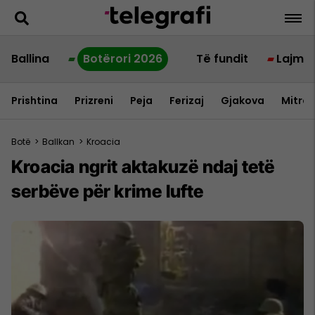
Ballina
Botërori 2026
Të fundit
Lajme
Prishtina
Prizreni
Peja
Ferizaj
Gjakova
Mitrov
Botë
>
Ballkan
>
Kroacia
Kroacia ngrit aktakuzë ndaj tetë
serbëve për krime lufte