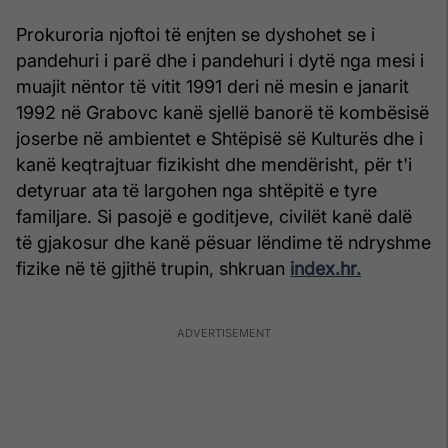
Prokuroria njoftoi të enjten se dyshohet se i
pandehuri i parë dhe i pandehuri i dytë nga mesi i
muajit nëntor të vitit 1991 deri në mesin e janarit
1992 në Grabovc kanë sjellë banorë të kombësisë
joserbe në ambientet e Shtëpisë së Kulturës dhe i
kanë keqtrajtuar fizikisht dhe mendërisht, për t'i
detyruar ata të largohen nga shtëpitë e tyre
familjare. Si pasojë e goditjeve, civilët kanë dalë
të gjakosur dhe kanë pësuar lëndime të ndryshme
fizike në të gjithë trupin, shkruan
index.hr.