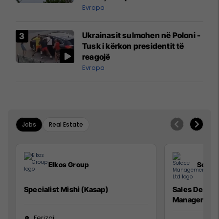
ngritën në ajër për të
Evropa
interceptuar fluturaken e Qatar
Airways që po shkonte drejt
Ukrainasit sulmohen në Poloni -
Mançesterit
Tusk i kërkon presidentit të
reagojë
Evropa
Jobs
Real Estate
Elkos Group
Solac
Specialist Mishi (Kasap)
Sales Devel
Manager
Ferizaj