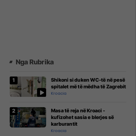
Nga Rubrika
Shikoni si duken WC-të në pesë
spitalet më të mëdha të Zagrebit
Kroacia
Masa të reja në Kroaci -
kufizohet sasia e blerjes së
karburantit
Kroacia