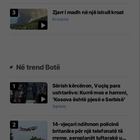
Zjarr i madh në një ishull kroat
Kroacia
Në trend Botë
Sërish kërcënon, Vuçiq para
ushtarëve: Kurrë mos e harroni,
'Kosova është pjesë e Serbisë'
Serbia
14-vjeçari ndihmon policinë
britanike për një telefonatë të
rreme, aeroplanët luftarakë u