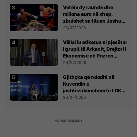
Vetëm dy raunde dhe
miliona euro në xhep,
zbulohet sa fituan Joshua
e Prenga
26/07/2026
Vëllai iu etiketua si pjesëtar
i grupit të Arkanit, Drejtori i
Ekonomisë në Prizren
mohon pretendimet
24/07/2026
Gjithçka që ndodhi në
Kuvendin e
jashtëzakonshëm të LDK-
së
30/07/2026