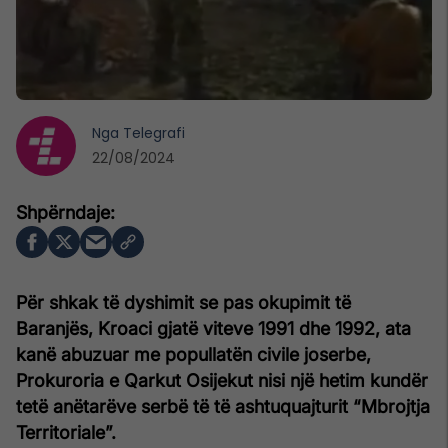
Nga
Telegrafi
22/08/2024
Për shkak të dyshimit se pas okupimit të
Baranjës, Kroaci gjatë viteve 1991 dhe 1992, ata
kanë abuzuar me popullatën civile joserbe,
Prokuroria e Qarkut Osijekut nisi një hetim kundër
tetë anëtarëve serbë të të ashtuquajturit “Mbrojtja
Territoriale”.