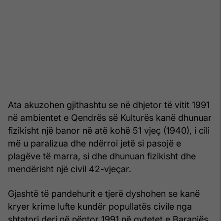
Ata akuzohen gjithashtu se në dhjetor të vitit 1991
në ambientet e Qendrës së Kulturës kanë dhunuar
fizikisht një banor në atë kohë 51 vjeç (1940), i cili
më u paralizua dhe ndërroi jetë si pasojë e
plagëve të marra, si dhe dhunuan fizikisht dhe
mendërisht një civil 42-vjeçar.
Gjashtë të pandehurit e tjerë dyshohen se kanë
kryer krime lufte kundër popullatës civile nga
shtatori deri në nëntor 1991 në qytetet e Baranjës,