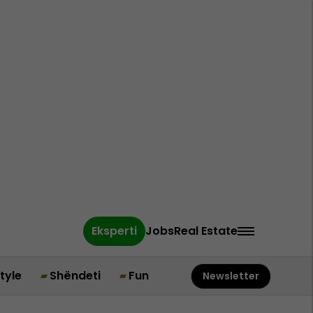
Eksperti
Jobs
Real Estate
style
Shëndeti
Fun
Newsletter