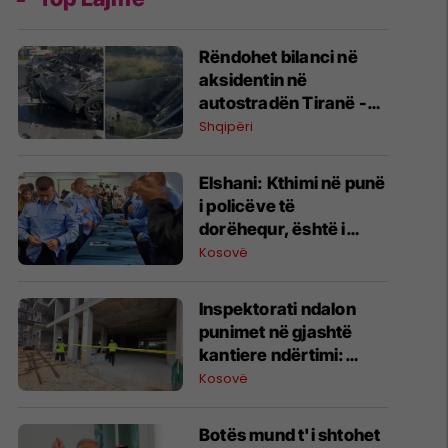
​Rëndohet bilanci në
aksidentin në
autostradën Tiranë -
Elbasan: Dy të vdekur
Shqipëri
dhe një i lënduar
Elshani: Kthimi në punë
i policëve të
dorëhequr, është i
pamundur
Kosovë
​Inspektorati ndalon
punimet në gjashtë
kantiere ndërtimi:
Rrezik për jetën dhe
Kosovë
shëndetin e
punëtorëve
Botës mund t'i shtohet