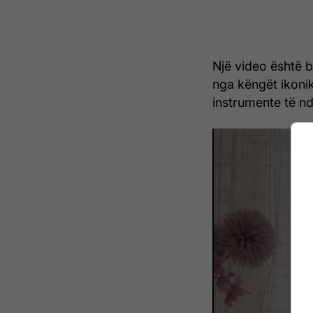
Një video është b
nga këngët ikonik
instrumente të n