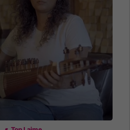
Top Lajme