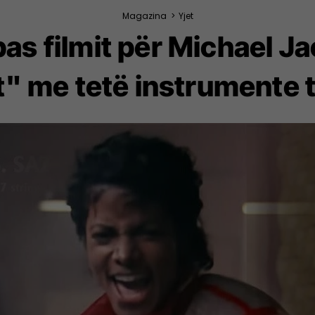
Magazina
>
Yjet
 pas filmit për Michael J
 It" me tetë instrumente