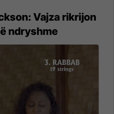
ackson: Vajza rikrijon
 të ndryshme