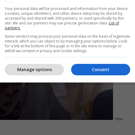
Your personal data will be processed and information from your device
(cookies, unique identifiers, and other device data) may be stored by,
accessed by and shared with 369 partners, or used specifically by this
site. We and our partners may use precise geolocation data.
List of
partners.
Some vendors may process your personal data on the basis of legitimate
interest, which you can object to by managing your options below. Look
for a link at the bottom of this page or in the site menu to manage or
withdraw consent in privacy and cookie settings.
Manage options
Consent
Vagu