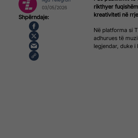
Nga
Telegrafi
rikthyer fuqishë
03/05/2026
kreativiteti në rr
Në platforma si 
adhurues të muzikës
legjendar, duke i