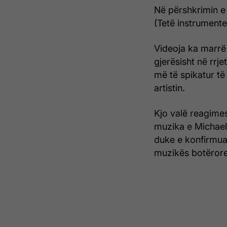
Në përshkrimin e 
(Tetë instrumente.
Videoja ka marrë
gjerësisht në rrj
më të spikatur të 
artistin.
Kjo valë reagime
muzika e Michael
duke e konfirmuar
muzikës botëror