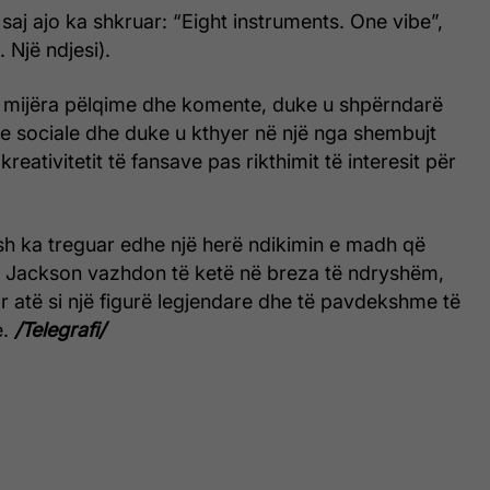
saj ajo ka shkruar: “Eight instruments. One vibe”,
 Një ndjesi).
 mijëra pëlqime dhe komente, duke u shpërndarë
ete sociale dhe duke u kthyer në një nga shembujt
kreativitetit të fansave pas rikthimit të interesit për
sh ka treguar edhe një herë ndikimin e madh që
 Jackson vazhdon të ketë në breza të ndryshëm,
 atë si një figurë legjendare dhe të pavdekshme të
e.
/Telegrafi/