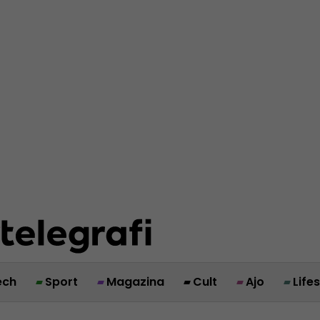
ech
Sport
Magazina
Cult
Ajo
Life