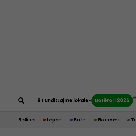
Të Fundit
Lajme lokale
Botërori 2026
Ballina
Lajme
Botë
Ekonomi
T