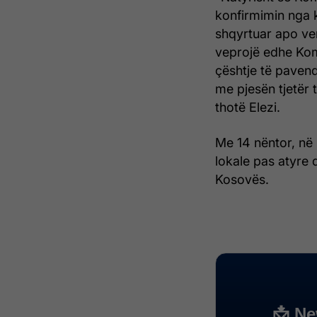
konfirmimin nga k
shqyrtuar apo ve
veprojë edhe Kom
çështje të paven
me pjesën tjetër 
thotë Elezi.
Me 14 nëntor, në 
lokale pas atyre 
Kosovës.