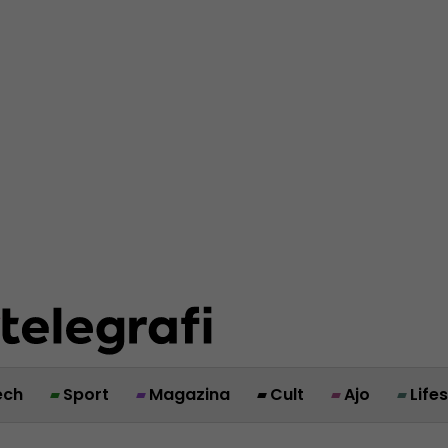
ech
Sport
Magazina
Cult
Ajo
Life