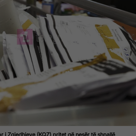
 i Zgjedhjeve (KQZ) pritet që nesër të shpallë