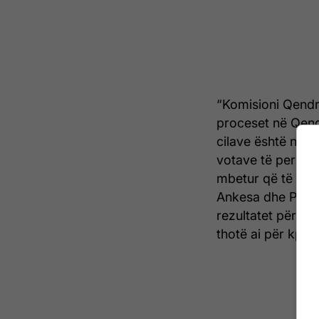
“Komisioni Qendro
proceset në Qend
cilave është num
votave të person
mbetur që të sht
Ankesa dhe Paras
rezultatet përfund
thotë ai për kp.