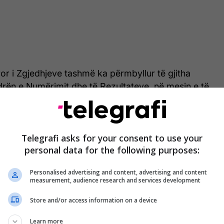
r i Zgjedhjeve tashmë ka përmbyllur të gjitha
rën e Numërimit dhe të Rezultateve, në mesin e të
ërimi i votave jashtë Kosovës, votave me kusht dhe
ave me nevoja e rrethana të veçanta. Tashmë ka
unën të marrim konfirmimin nga Paneli Zgjedhor për
Telegrafi asks for your consent to use your
htresa. Kjo do të thotë se KQZ-ja mund të shpallë
personal data for the following purposes:
imtare të raundit të dytë gjatë ditës se shtunë”,
Personalised advertising and content, advertising and content
measurement, audience research and services development
Store and/or access information on a device
Learn more