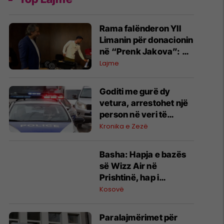
Rama falënderon Yll
Limanin për donacionin
në “Prenk Jakova”: Po
investojmë në të
Lajme
ardhmen e të rinjve
Goditi me gurë dy
vetura, arrestohet një
person në veri të
Mitrovicës - dyshohet
Kronika e Zezë
edhe për 10 vepra të
tjera penale
Basha: Hapja e bazës
së Wizz Air në
Prishtinë, hap i
rëndësishëm për
Kosovë
aviacionin civil në
Kosovë
Paralajmërimet për