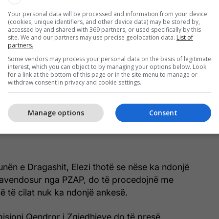
Your personal data will be processed and information from your device
(cookies, unique identifiers, and other device data) may be stored by,
accessed by and shared with 369 partners, or used specifically by this
site. We and our partners may use precise geolocation data.
List of
partners.
Some vendors may process your personal data on the basis of legitimate
interest, which you can object to by managing your options below. Look
for a link at the bottom of this page or in the site menu to manage or
withdraw consent in privacy and cookie settings.
Manage options
Consent
nën e Dragashit, Elezi thotë se nëse ka ndonjë
pavendosur nga PZAP, do të procedojnë me
ë të cilat nuk ka ndonjë ankesë.
isioni Qendror i Zgjedhjeve do të presë