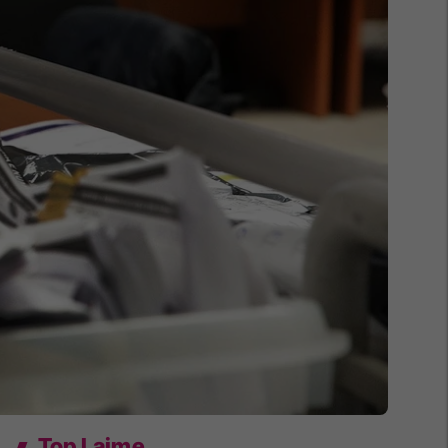
Top Lajme