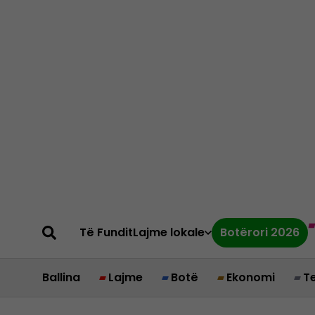
Të Fundit
Lajme lokale
Botërori 2026
Ballina
Lajme
Botë
Ekonomi
T