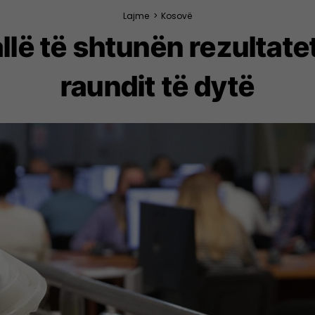
Lajme
>
Kosovë
allë të shtunën rezultat
raundit të dytë