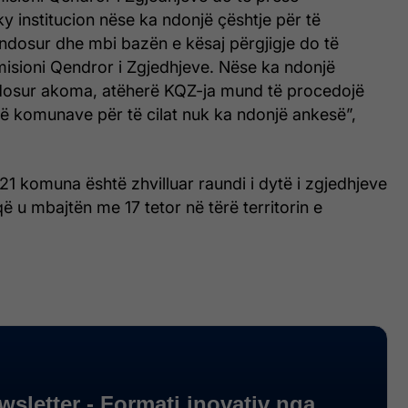
y institucion nëse ka ndonjë çështje për të
ndosur dhe mbi bazën e kësaj përgjigje do të
isioni Qendror i Zgjedhjeve. Nëse ka ndonjë
dosur akoma, atëherë KQZ-ja mund të procedojë
të komunave për të cilat nuk ka ndonjë ankesë”,
21 komuna është zhvilluar raundi i dytë i zgjedhjeve
që u mbajtën me 17 tetor në tërë territorin e