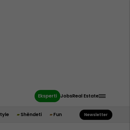
Eksperti
Jobs
Real Estate
style
Shëndeti
Fun
Newsletter