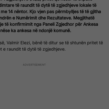
dimtare të raundit të dytë të zgjedhjeve lokale të
 me 14 nëntor. Kjo vjen pas përmbylljes të të gjitha
drën e Numërimit dhe Rezultateve. Megjithatë
je të konfirmimit nga Paneli Zgjedhor për Ankesa
 nëse ka ankesa në ndonjë komunë.
, Valmir Elezi, bënë të ditur se të shtunën pritet të
t e raundit të dytë të zgjedhjeve.