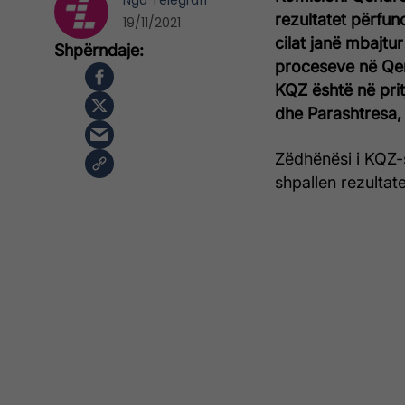
Nga
Telegrafi
rezultatet përfun
19/11/2021
cilat janë mbajtur
proceseve në Qen
KQZ është në prit
dhe Parashtresa,
Zëdhënësi i KQZ-së
shpallen rezultate