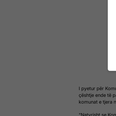
I pyetur për Komu
çështje ende të 
komunat e tjera n
“Natyrisht se Kom