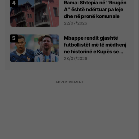
Rama: Shtëpia në "Rrugën
A" është ndërtuar pa leje
dhe në pronë komunale
22/07/2026
Mbappe rendit gjashtë
futbollistët më të mëdhenj
në historinë e Kupës së
Botës, Messi mbetet i dyti
23/07/2026