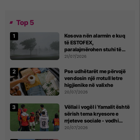
Top 5
Kosova nën alarmin e kuq
të ESTOFEX,
paralajmërohen stuhi të
fuqishme me breshër dhe
21/07/2026
erëra të forta
Pse udhëtarët me përvojë
vendosin një rrotull letre
higjienike në valixhe
20/07/2026
Vëllai i vogël i Yamalit është
sërish tema kryesore e
rrjeteve sociale - vodhi
vëmendjen pas finales së
20/07/2026
Kupës së Botës