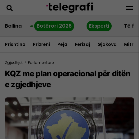
Ballina
Botërori 2026
Eksperti
Të fu
Prishtina
Prizreni
Peja
Ferizaj
Gjakova
Mitrov
Zgjedhjet
>
Parlamentare
KQZ me plan operacional për ditën
e zgjedhjeve