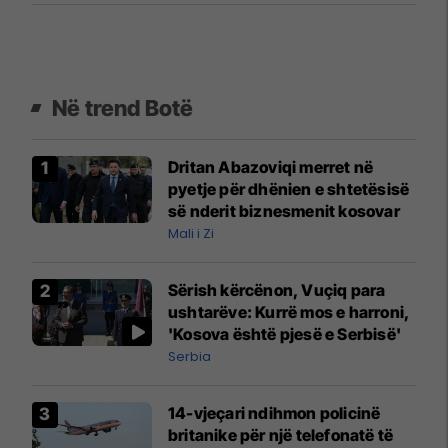
Në trend Botë
Dritan Abazoviqi merret në
pyetje për dhënien e shtetësisë
së nderit biznesmenit kosovar
Mali i Zi
Sërish kërcënon, Vuçiq para
ushtarëve: Kurrë mos e harroni,
'Kosova është pjesë e Serbisë'
Serbia
14-vjeçari ndihmon policinë
britanike për një telefonatë të