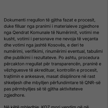
Dokumenti rregullon të gjitha fazat e procesit,
duke filluar nga pranimi i materialeve zgjedhore
nga Qendrat Komunale të Numërimit, votimi me
kusht, votimi i personave me nevoja të veçanta
dhe votimi nga jashtë Kosovës, e deri te
numërimi, verifikimi, rinumërimi eventual, tabulimi
dhe publikimi i rezultateve. Po ashtu, procedura
përcakton rregullat për transparencën, praninë e
vëzhguesve të akredituar, kontrollin e procesit,
trajtimin e ankesave, masat disiplinore në rast
shkeljesh dhe mbylljen përfundimtare të QNR-së
pas përmbylljes së të gjitha aktiviteteve
zgjedhore.
Në këtë mbledhje, KQZ mori vendim që që