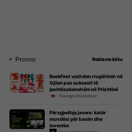
Promo
Reklamo këtu
BookFest vazhdon rrugëtimin në
Gjilan pas suksesit të
jashtëzakonshëm në Prishtinë
Dukagjini Bookstore
Përzgjedhja javore: katër
mundësi për banim dhe
investim