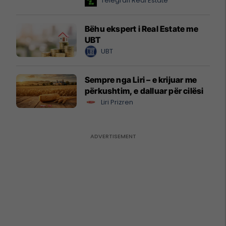
Telegrafi Real Estate
Bëhu ekspert i Real Estate me
UBT
UBT
Sempre nga Liri – e krijuar me
përkushtim, e dalluar për cilësi
Liri Prizren