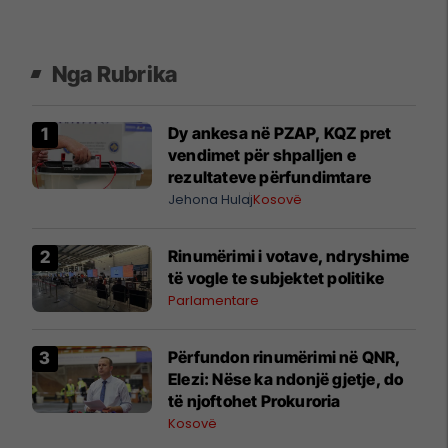
Nga Rubrika
Dy ankesa në PZAP, KQZ pret
vendimet për shpalljen e
rezultateve përfundimtare
Jehona Hulaj
Kosovë
Rinumërimi i votave, ndryshime
të vogle te subjektet politike
Parlamentare
​Përfundon rinumërimi në QNR,
Elezi: Nëse ka ndonjë gjetje, do
të njoftohet Prokuroria
Kosovë