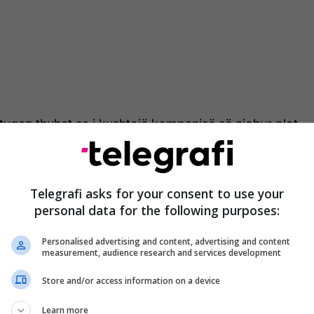
ortugez thuhet se i kushtojë kompanisë së njohur plot
, por kjo nuk është se i ndikoi edhe aq shumë, pasi
“të gjithë mund të pinë çfarë të duan”.
Telegrafi asks for your consent to use your
personal data for the following purposes:
“Të gjithë kanë të drejtë të pinë
Personalised advertising and content, advertising and content
çfarë duan”, Coca-Cola reagon pas
measurement, audience research and services development
‘skandalit’ të Ronaldos
Store and/or access information on a device
Learn more