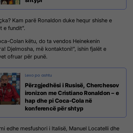
shtypi
içka? Kam parë Ronaldon duke hequr shishe e
 e fundit”.
ca-Colan këtu, do ta vendos Heinekenin
! Djelmosha, më kontaktoni!”, ishin fjalët e
et ofruar për punë.
Përzgjedhësi i Rusisë, Cherchesov
ironizon me Cristiano Ronaldon – e
hap dhe pi Coca-Cola në
konferencë për shtyp
i edhe mesfushori i Italisë, Manuel Locatelli dhe