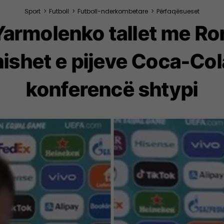
Sport
>
Futboll
>
Futboll-nderkombetare
>
Përfaqësueset
Yarmolenko tallet me R
ishet e pijeve Coca-Co
konferencë shtypi