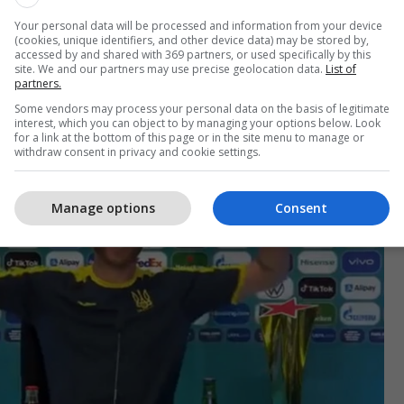
Your personal data will be processed and information from your device
, Paul Pogba bëri të njëjtën gjë duke larguar
(cookies, unique identifiers, and other device data) may be stored by,
Heineken nga tavolina, pasi ai njihet si një mysliman
accessed by and shared with 369 partners, or used specifically by this
site. We and our partners may use precise geolocation data.
List of
otshëm.
partners.
Some vendors may process your personal data on the basis of legitimate
jithë lojtarët dhe trajnerët janë në të njëjtën linjë sa
interest, which you can object to by managing your options below. Look
for a link at the bottom of this page or in the site menu to manage or
ofshin të gazuara, energjike apo alkoolike.
withdraw consent in privacy and cookie settings.
Manage options
Consent