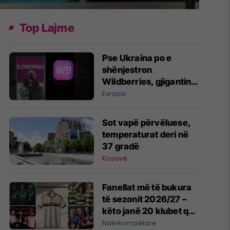
Top Lajme
Pse Ukraina po e
shënjestron
Wildberries, gjigantin
rus të tregtisë
Evropa
elektronike?
Sot vapë përvëluese,
temperaturat deri në
37 gradë
Kosovë
Fanellat më të bukura
të sezonit 2026/27 –
këto janë 20 klubet që
spikatën me dizajnin e
Ndërkombëtare