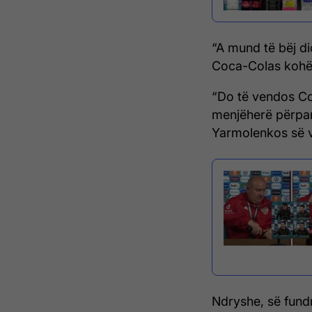
“A mund të bëj d
Coca-Colas kohët
“Do të vendos Co
menjëherë përpara
Yarmolenkos së v
Ndryshe, së fundm