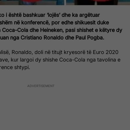
 i është bashkuar ‘lojës’ dhe ka argëtuar
ishëm në konferencë, por edhe shikuesit duke
 Coca-Cola dhe Heineken, pasi shishet e këtyre dy
uan nga Cristiano Ronaldo dhe Paul Pogba.
lisë, Ronaldo, doli në titujt kryesorë të Euro 2020
 jave, kur largoi dy shishe Coca-Cola nga tavolina e
erence shtypi.