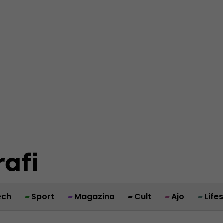
ech
Sport
Magazina
Cult
Ajo
Life