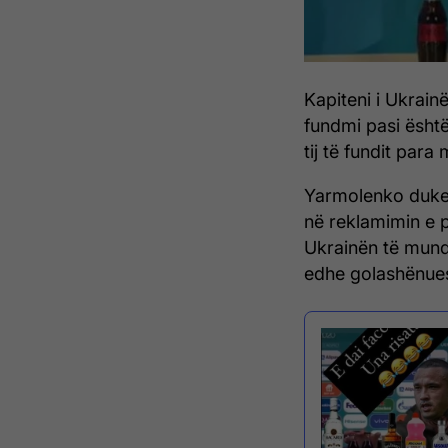
Kapiteni i Ukrain
fundmi pasi është 
tij të fundit par
Yarmolenko duke
në reklamimin e 
Ukrainën të mund
edhe golashënue