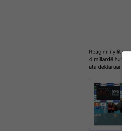
Reagimi i yllit p
4 miliardë humbje
ata deklaruar se 