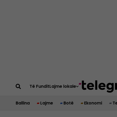
Të Fundit
Lajme lokale
Ballina
Lajme
Botë
Ekonomi
T