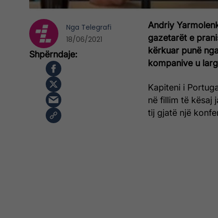
Andriy Yarmolenko
Nga
Telegrafi
gazetarët e pran
18/06/2021
kërkuar punë nga
kompanive u larg
Kapiteni i Portuga
në fillim të kësaj
tij gjatë një konf