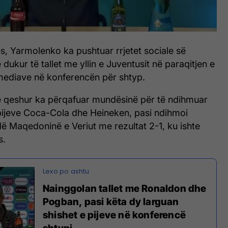
ës, Yarmolenko ka pushtuar rrjetet sociale së
dukur të tallet me yllin e Juventusit në paraqitjen e
a mediave në konferencën për shtyp.
 qeshur ka përqafuar mundësinë për të ndihmuar
pijeve Coca-Cola dhe Heineken, pasi ndihmoi
ë Maqedoninë e Veriut me rezultat 2-1, ku ishte
s.
Nainggolan tallet me Ronaldon dhe
Pogban, pasi këta dy larguan
shishet e pijeve në konferencë