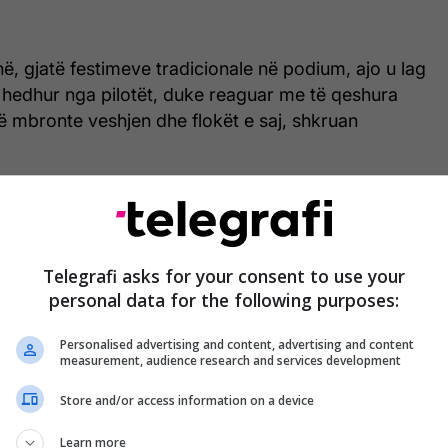
, gjatë festimeve tradicionale në podium, ajo u lag
hedhur nga pilotët, duke reaguar me të qeshura
ë mbronte veshjen dhe flokët e saj, shkruan
Telegrafi asks for your consent to use your
personal data for the following purposes:
Personalised advertising and content, advertising and content
measurement, audience research and services development
Store and/or access information on a device
Learn more