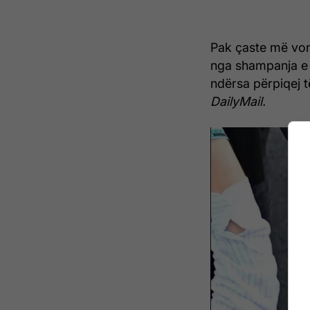
Pak çaste më vonë
nga shampanja e 
ndërsa përpiqej t
DailyMail.