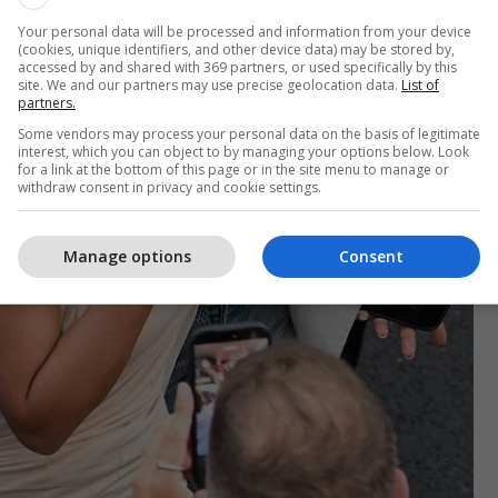
Your personal data will be processed and information from your device
(cookies, unique identifiers, and other device data) may be stored by,
accessed by and shared with 369 partners, or used specifically by this
site. We and our partners may use precise geolocation data.
List of
partners.
Some vendors may process your personal data on the basis of legitimate
interest, which you can object to by managing your options below. Look
for a link at the bottom of this page or in the site menu to manage or
withdraw consent in privacy and cookie settings.
Manage options
Consent