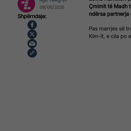
Nga
Telegrafi
Çmimit të Madh të
08/06/2026
ndërsa partnerja e
Pas marrjes së tr
Kim-it, e cila po