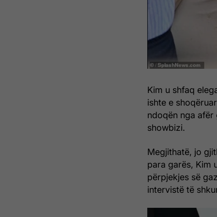
Kim u shfaq elega
ishte e shoqëruar
ndoqën nga afër 
showbizi.
Megjithatë, jo gj
para garës, Kim u
përpjekjes së gaz
intervistë të shku