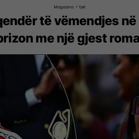
Magazina
>
Yjet
qendër të vëmendjes në
prizon me një gjest roma