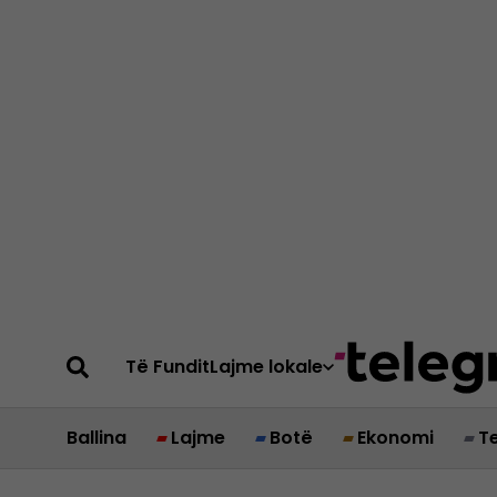
Të Fundit
Lajme lokale
Ballina
Lajme
Botë
Ekonomi
T