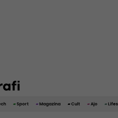
ech
Sport
Magazina
Cult
Ajo
Life