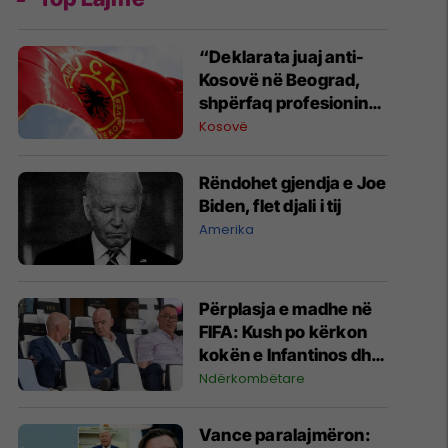
“Deklarata juaj anti-
Kosovë në Beograd,
shpërfaq profesionin
tënd para se të
Kosovë
bëheshe president”,
OVL e UÇK-së i reagon
Rëndohet gjendja e Joe
Zelenskyt
Biden, flet djali i tij
Amerika
Përplasja e madhe në
FIFA: Kush po kërkon
kokën e Infantinos dhe
kush po e mbron?
Ndërkombëtare
Vance paralajmëron: