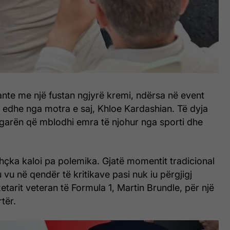
nte me një fustan ngjyrë kremi, ndërsa në event
 edhe nga motra e saj, Khloe Kardashian. Të dyja
garën që mblodhi emra të njohur nga sporti dhe
ithçka kaloi pa polemika. Gjatë momentit tradicional
 vu në qendër të kritikave pasi nuk iu përgjigj
etarit veteran të Formula 1,
Martin Brundle
, për një
rtër.