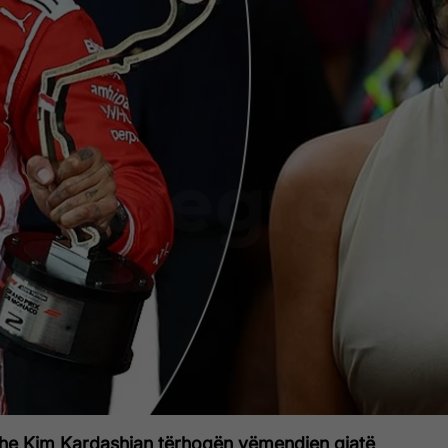
he Kim Kardashian tërhoqën vëmendjen gjatë