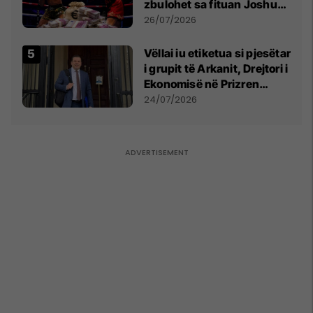
zbulohet sa fituan Joshua
e Prenga
26/07/2026
Vëllai iu etiketua si pjesëtar
i grupit të Arkanit, Drejtori i
Ekonomisë në Prizren
mohon pretendimet
24/07/2026