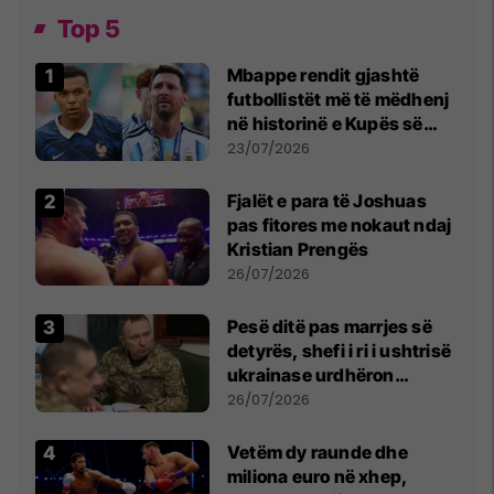
Top 5
Mbappe rendit gjashtë
futbollistët më të mëdhenj
në historinë e Kupës së
Botës, Messi mbetet i dyti
23/07/2026
Fjalët e para të Joshuas
pas fitores me nokaut ndaj
Kristian Prengës
26/07/2026
Pesë ditë pas marrjes së
detyrës, shefi i ri i ushtrisë
ukrainase urdhëron
kontroll të madh
26/07/2026
Vetëm dy raunde dhe
miliona euro në xhep,