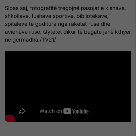
Sipas saj, fotografitë tregojnë pasojat e kishave,
shkollave, fushave sportive, bibliotekave,
spitaleve të goditura nga raketat ruse dhe
avionëve rusë. Qytetet dikur të begatë janë kthyer
në gërmadha./TV21/