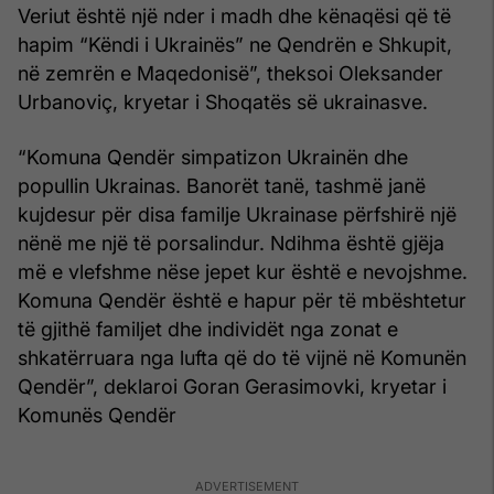
Veriut është një nder i madh dhe kënaqësi që të
hapim “Këndi i Ukrainës” ne Qendrën e Shkupit,
në zemrën e Maqedonisë”, theksoi Oleksander
Urbanoviç, kryetar i Shoqatës së ukrainasve.
“Komuna Qendër simpatizon Ukrainën dhe
popullin Ukrainas. Banorët tanë, tashmë janë
kujdesur për disa familje Ukrainase përfshirë një
nënë me një të porsalindur. Ndihma është gjëja
më e vlefshme nëse jepet kur është e nevojshme.
Komuna Qendër është e hapur për të mbështetur
të gjithë familjet dhe individët nga zonat e
shkatërruara nga lufta që do të vijnë në Komunën
Qendër”, deklaroi Goran Gerasimovki, kryetar i
Komunës Qendër