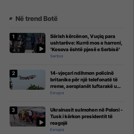
Në trend Botë
Sërish kërcënon, Vuçiq para
ushtarëve: Kurrë mos e harroni,
'Kosova është pjesë e Serbisë'
Serbia
14-vjeçari ndihmon policinë
britanike për një telefonatë të
rreme, aeroplanët luftarakë u
ngritën në ajër për të
Evropa
interceptuar fluturaken e Qatar
Airways që po shkonte drejt
Ukrainasit sulmohen në Poloni -
Mançesterit
Tusk i kërkon presidentit të
reagojë
Evropa