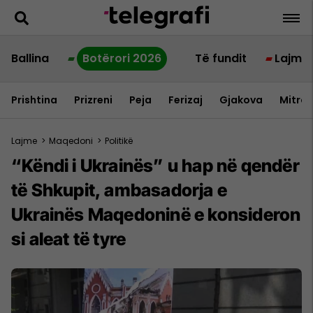
Ballina
Botërori 2026
Të fundit
Lajme
Prishtina
Prizreni
Peja
Ferizaj
Gjakova
Mitrov
Lajme
>
Maqedoni
>
Politikë
“Këndi i Ukrainës” u hap në qendër
të Shkupit, ambasadorja e
Ukrainës Maqedoninë e konsideron
si aleat të tyre