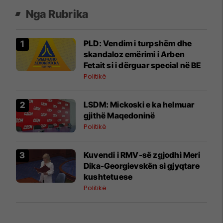
Nga Rubrika
PLD: Vendim i turpshëm dhe
skandaloz emërimi i Arben
Fetait si i dërguar special në BE
Politikë
LSDM: Mickoski e ka helmuar
gjithë Maqedoninë
Politikë
Kuvendi i RMV-së zgjodhi Meri
Dika-Georgievskën si gjyqtare
kushtetuese
Politikë