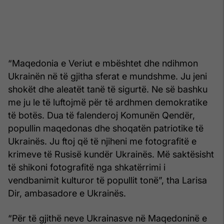
“Maqedonia e Veriut e mbështet dhe ndihmon
Ukrainën në të gjitha sferat e mundshme. Ju jeni
shokët dhe aleatët tanë të sigurtë. Ne së bashku
me ju le të luftojmë për të ardhmen demokratike
të botës. Dua të falenderoj Komunën Qendër,
popullin maqedonas dhe shoqatën patriotike të
Ukrainës. Ju ftoj që të njiheni me fotografitë e
krimeve të Rusisë kundër Ukrainës. Më saktësisht
të shikoni fotografitë nga shkatërrimi i
vendbanimit kulturor të popullit tonë”, tha Larisa
Dir, ambasadore e Ukrainës.
“Për të gjithë neve Ukrainasve në Maqedoninë e