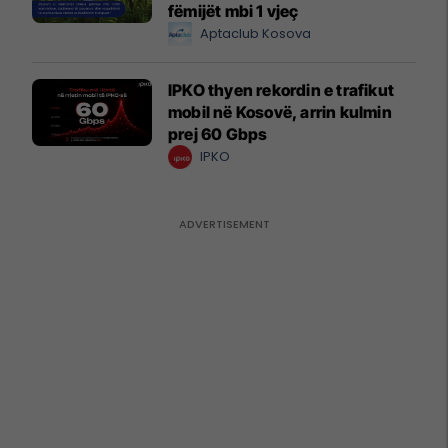
fëmijët mbi 1 vjeç
Aptaclub Kosova
IPKO thyen rekordin e trafikut
mobil në Kosovë, arrin kulmin
prej 60 Gbps
IPKO