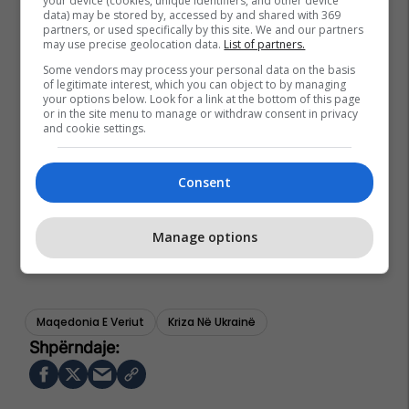
your device (cookies, unique identifiers, and other device
data) may be stored by, accessed by and shared with 369
partners, or used specifically by this site. We and our partners
may use precise geolocation data.
List of partners.
Some vendors may process your personal data on the basis
of legitimate interest, which you can object to by managing
your options below. Look for a link at the bottom of this page
or in the site menu to manage or withdraw consent in privacy
and cookie settings.
Consent
Manage options
Maqedonia E Veriut
Kriza Në Ukrainë