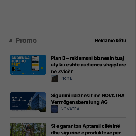
Promo
Reklamo këtu
Plan B – reklamoni biznesin tuaj
aty ku është audienca shqiptare
në Zvicër
Plan B
Sigurimi i biznesit me NOVATRA
Vermögensberatung AG
NOVATRA
Si e garanton Aptamil cilësinë
dhe sigurinë e produkteve për