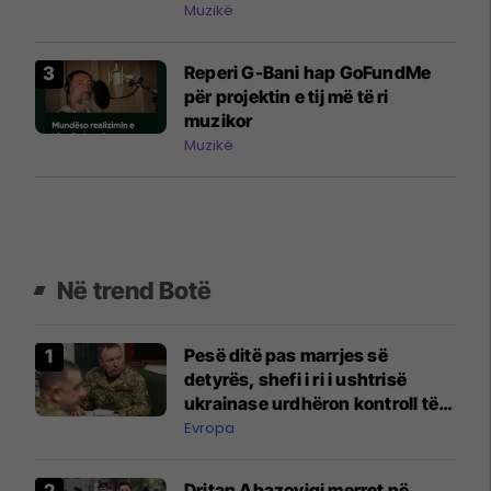
në Ohër - ende pak kohë për të
Muzikë
blerë biletat
Reperi G-Bani hap GoFundMe
për projektin e tij më të ri
muzikor
Muzikë
Në trend Botë
Pesë ditë pas marrjes së
detyrës, shefi i ri i ushtrisë
ukrainase urdhëron kontroll të
madh
Evropa
Dritan Abazoviqi merret në