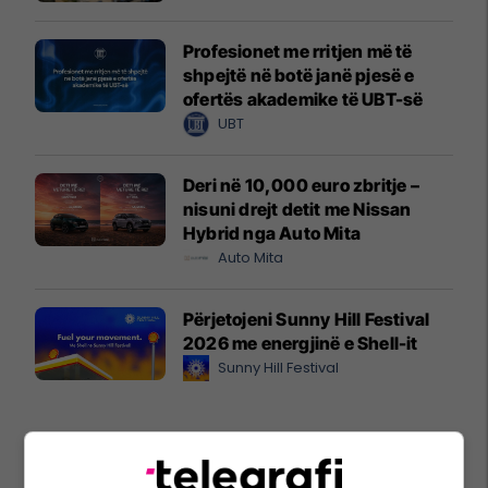
Profesionet me rritjen më të
shpejtë në botë janë pjesë e
ofertës akademike të UBT-së
UBT
Deri në 10,000 euro zbritje –
nisuni drejt detit me Nissan
Hybrid nga Auto Mita
Auto Mita
Përjetojeni Sunny Hill Festival
2026 me energjinë e Shell-it
Sunny Hill Festival