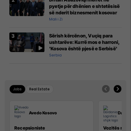
pyetje për dhënien e shtetësisë
së nderit biznesmenit kosovar
Mali i Zi
Sërish kërcënon, Vuçiq para
ushtarëve: Kurrë mos e harroni,
'Kosova është pjesë e Serbisë'
Serbia
Jobs
Real Estate
Avedo Kosovo
Dardan
Recepsioniste
Vozitës me K