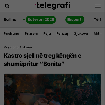
Ballina
Botërori 2026
Eksperti
Të fu
Prishtina
Prizreni
Peja
Ferizaj
Gjakova
Mitrov
Magazina
>
Muzikë
Kastro sjell në treg këngën e
shumëpritur “Bonita”