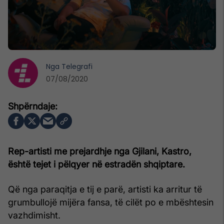
Nga
Telegrafi
07/08/2020
Rep-artisti me prejardhje nga Gjilani, Kastro,
është tejet i pëlqyer në estradën shqiptare.
Që nga paraqitja e tij e parë, artisti ka arritur të
grumbullojë mijëra fansa, të cilët po e mbështesin
vazhdimisht.