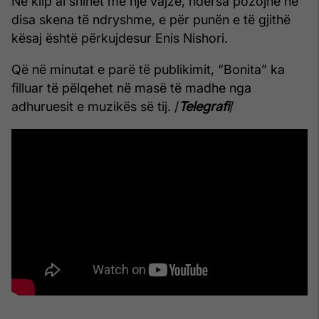
Në klip ai shihet me një vajzë, ndërsa pozojnë në
disa skena të ndryshme, e për punën e të gjithë
kësaj është përkujdesur Enis Nishori.
Që në minutat e parë të publikimit, “Bonita” ka
filluar të pëlqehet në masë të madhe nga
adhuruesit e muzikës së tij. /
Telegrafi
/