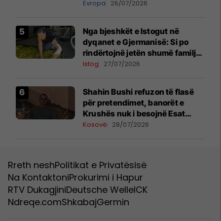
madh
Evropa
26/07/2026
Nga bjeshkët e Istogut në
dyqanet e Gjermanisë: Si po
rindërtojnë jetën shumë familje
nga eksporti i bimëve mjekësore
Istog
27/07/2026
Shahin Bushi refuzon të flasë
për pretendimet, banorët e
Krushës nuk i besojnë Esat
Shalës
Kosovë
28/07/2026
Rreth nesh
Politikat e Privatësisë
Na Kontaktoni
Prokurimi i Hapur
RTV Dukagjini
Deutsche Welle
ICK
Ndreqe.com
Shkabaj
Germin