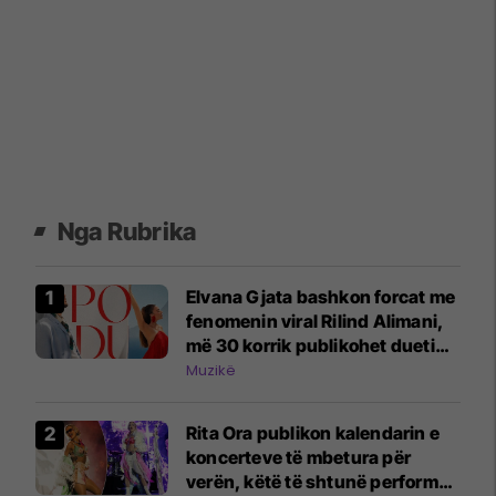
Nga Rubrika
Elvana Gjata bashkon forcat me
fenomenin viral Rilind Alimani,
më 30 korrik publikohet dueti
"Po du"
Muzikë
Rita Ora publikon kalendarin e
koncerteve të mbetura për
verën, këtë të shtunë performon