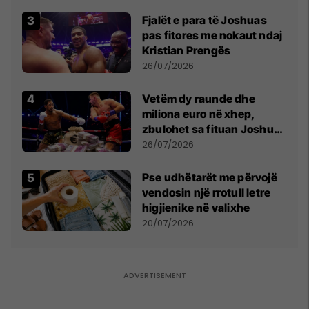
Fjalët e para të Joshuas
pas fitores me nokaut ndaj
Kristian Prengës
26/07/2026
Vetëm dy raunde dhe
miliona euro në xhep,
zbulohet sa fituan Joshua
e Prenga
26/07/2026
Pse udhëtarët me përvojë
vendosin një rrotull letre
higjienike në valixhe
20/07/2026