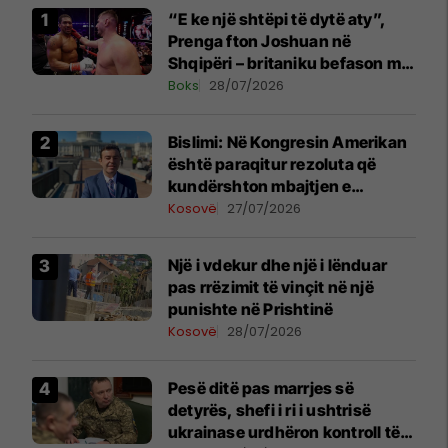
“E ke një shtëpi të dytë aty”,
Prenga fton Joshuan në
Shqipëri – britaniku befason me
komentin
Boks
28/07/2026
Bislimi: Në Kongresin Amerikan
është paraqitur rezoluta që
kundërshton mbajtjen e
Asamblesë Parlamentare të
Kosovë
27/07/2026
OSBE-së në Beograd
Një i vdekur dhe një i lënduar
pas rrëzimit të vinçit në një
punishte në Prishtinë
Kosovë
28/07/2026
Pesë ditë pas marrjes së
detyrës, shefi i ri i ushtrisë
ukrainase urdhëron kontroll të