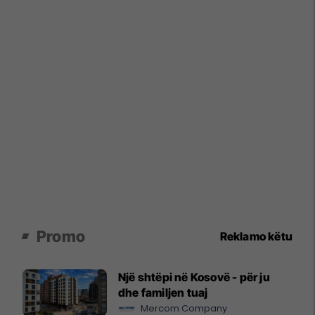
Promo
Reklamo këtu
Një shtëpi në Kosovë - për ju
dhe familjen tuaj
Mercom Company