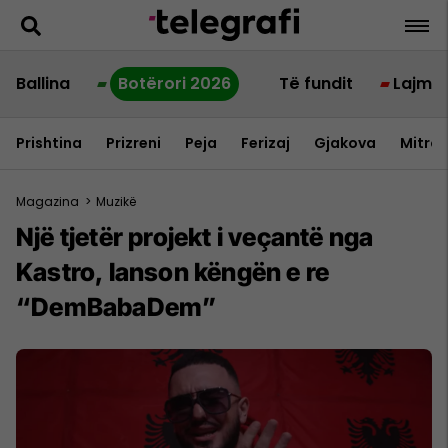
Ballina
Botërori 2026
Të fundit
Lajme
Prishtina
Prizreni
Peja
Ferizaj
Gjakova
Mitrov
Magazina
>
Muzikë
Një tjetër projekt i veçantë nga
Kastro, lanson këngën e re
“DemBabaDem”