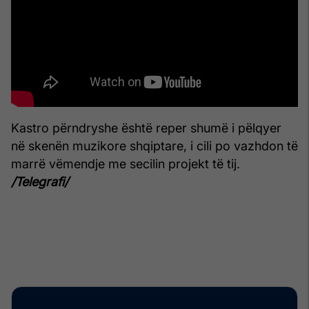
Kastro përndryshe është reper shumë i pëlqyer
në skenën muzikore shqiptare, i cili po vazhdon të
marrë vëmendje me secilin projekt të tij.
/Telegrafi/