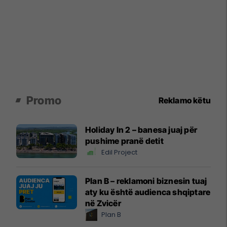
Promo
Reklamo këtu
Holiday In 2 – banesa juaj për
pushime pranë detit
Edil Project
Plan B – reklamoni biznesin tuaj
aty ku është audienca shqiptare
në Zvicër
Plan B