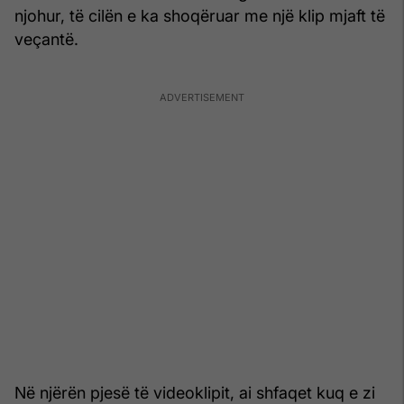
njohur, të cilën e ka shoqëruar me një klip mjaft të
veçantë.
Në njërën pjesë të videoklipit, ai shfaqet kuq e zi