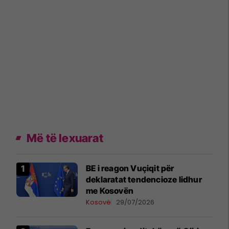
Më të lexuarat
BE i reagon Vuçiqit për
deklaratat tendencioze lidhur
me Kosovën
Kosovë
29/07/2026