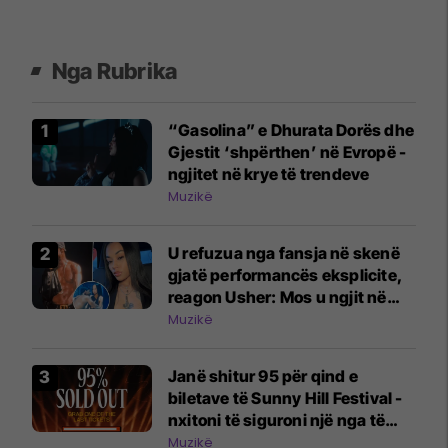
Nga Rubrika
“Gasolina” e Dhurata Dorës dhe
Gjestit ‘shpërthen’ në Evropë -
ngjitet në krye të trendeve
Muzikë
U refuzua nga fansja në skenë
gjatë performancës eksplicite,
reagon Usher: Mos u ngjit në
skenë nëse nuk do të jesh aty
Muzikë
Janë shitur 95 për qind e
biletave të Sunny Hill Festival -
nxitoni të siguroni një nga të
fundit
Muzikë