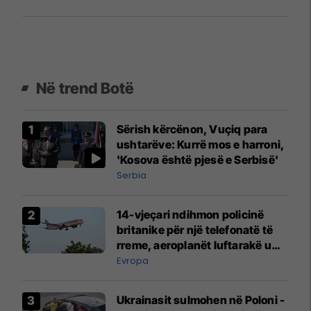
Në trend Botë
Sërish kërcënon, Vuçiq para
ushtarëve: Kurrë mos e harroni,
'Kosova është pjesë e Serbisë'
Serbia
14-vjeçari ndihmon policinë
britanike për një telefonatë të
rreme, aeroplanët luftarakë u
ngritën në ajër për të
Evropa
interceptuar fluturaken e Qatar
Airways që po shkonte drejt
Ukrainasit sulmohen në Poloni -
Mançesterit