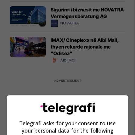
Sigurimi i biznesit me NOVATRA
Vermögensberatung AG
NOVATRA
IMAX/ Cineplexx në Albi Mall,
thyen rekorde rajonale me
"Odisea"
Albi Mall
Telegrafi asks for your consent to use
your personal data for the following