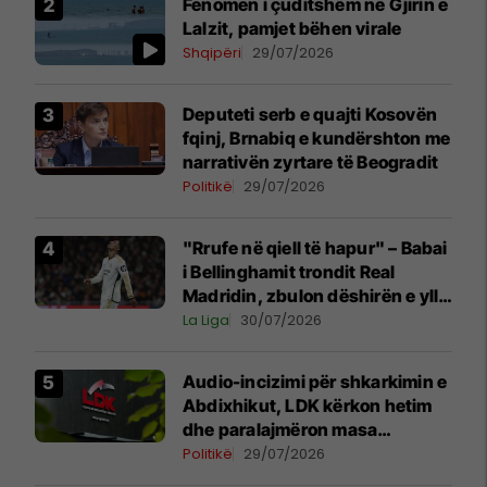
Fenomen i çuditshëm në Gjirin e
Lalzit, pamjet bëhen virale
Shqipëri
29/07/2026
Deputeti serb e quajti Kosovën
fqinj, Brnabiq e kundërshton me
narrativën zyrtare të Beogradit
Politikë
29/07/2026
"Rrufe në qiell të hapur" – Babai
i Bellinghamit trondit Real
Madridin, zbulon dëshirën e yllit
anglez për largim
La Liga
30/07/2026
Audio-incizimi për shkarkimin e
Abdixhikut, LDK kërkon hetim
dhe paralajmëron masa
disiplinore
Politikë
29/07/2026