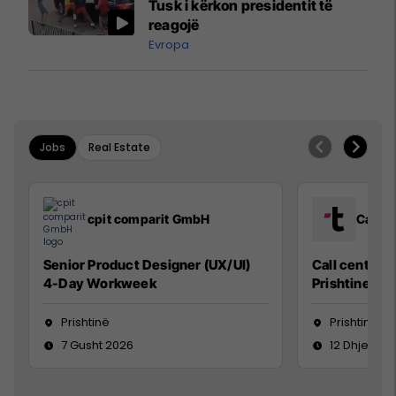
Tusk i kërkon presidentit të
reagojë
Evropa
Jobs
Real Estate
cpit comparit GmbH
Call C
Senior Product Designer (UX/UI)
Call center a
4-Day Workweek
Prishtine 9:3
Prishtinë
Prishtinë
7 Gusht 2026
12 Dhjetor 