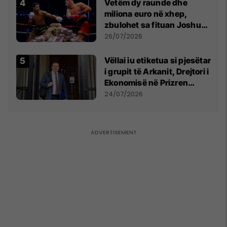
Vetëm dy raunde dhe
miliona euro në xhep,
zbulohet sa fituan Joshua
e Prenga
26/07/2026
Vëllai iu etiketua si pjesëtar
i grupit të Arkanit, Drejtori i
Ekonomisë në Prizren
mohon pretendimet
24/07/2026